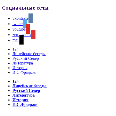
Социальные сети
vkontakte
twitter
youtube
zen-yandex
mail
12+
Лицейские беседы
Русский Север
Литература
История
И.С.Фрадков
12+
Лицейские беседы
Русский Север
Литература
История
И.С.Фрадков