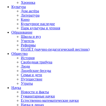
Хроника
Культура
Дом актёра
Литература
Кино
Культурное наследие
Парк культуры и чтения
Образование
Школа и вуз
Учитель
Реформы
ПОЛЁТ (научно-педагогический вестник)
Общество
История
Свободная трибуна
Люди
Лицейские беседы
Семья и дети
Путешествие
Утраты
Наука
Новости и факты
Гуманитарные науки
Естественно-математические науки
Наука в лицах