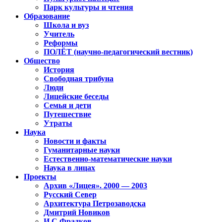
Парк культуры и чтения
Образование
Школа и вуз
Учитель
Реформы
ПОЛЁТ (научно-педагогический вестник)
Общество
История
Свободная трибуна
Люди
Лицейские беседы
Семья и дети
Путешествие
Утраты
Наука
Новости и факты
Гуманитарные науки
Естественно-математические науки
Наука в лицах
Проекты
Архив «Лицея». 2000 — 2003
Русский Север
Архитектура Петрозаводска
Дмитрий Новиков
И.С.Фрадков