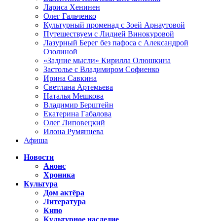
Лариса Хенинен
Олег Гальченко
Культурный променад с Зоей Арнаутовой
Путешествуем с Лидией Винокуровой
Лазурный Берег без пафоса с Александрой
Озолиной
«Задние мысли» Кирилла Олюшкина
Застолье с Владимиром Софиенко
Ирина Савкина
Светлана Артемьева
Наталья Мешкова
Владимир Берштейн
Екатерина Габалова
Олег Липовецкий
Илона Румянцева
Афиша
Новости
Анонс
Хроника
Культура
Дом актёра
Литература
Кино
Культурное наследие