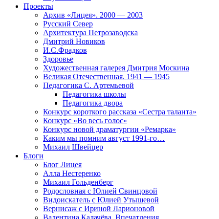
Проекты
Архив «Лицея». 2000 — 2003
Русский Север
Архитектура Петрозаводска
Дмитрий Новиков
И.С.Фрадков
Здоровье
Художественная галерея Дмитрия Москина
Великая Отечественная. 1941 — 1945
Педагогика С. Артемьевой
Педагогика школы
Педагогика двора
Конкурс короткого рассказа «Сестра таланта»
Конкурс «Во весь голос»
Конкурс новой драматургии «Ремарка»
Каким мы помним август 1991-го…
Михаил Швейцер
Блоги
Блог Лицея
Алла Нестеренко
Михаил Гольденберг
Родословная с Юлией Свинцовой
Видоискатель с Юлией Утышевой
Вернисаж с Ириной Ларионовой
Валентина Калачёва. Впечатления