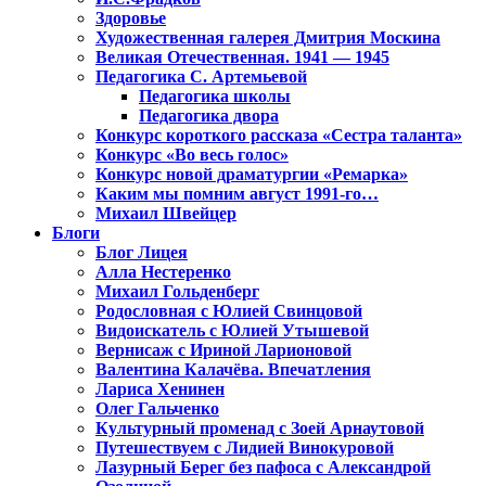
Здоровье
Художественная галерея Дмитрия Москина
Великая Отечественная. 1941 — 1945
Педагогика С. Артемьевой
Педагогика школы
Педагогика двора
Конкурс короткого рассказа «Сестра таланта»
Конкурс «Во весь голос»
Конкурс новой драматургии «Ремарка»
Каким мы помним август 1991-го…
Михаил Швейцер
Блоги
Блог Лицея
Алла Нестеренко
Михаил Гольденберг
Родословная с Юлией Свинцовой
Видоискатель с Юлией Утышевой
Вернисаж с Ириной Ларионовой
Валентина Калачёва. Впечатления
Лариса Хенинен
Олег Гальченко
Культурный променад с Зоей Арнаутовой
Путешествуем с Лидией Винокуровой
Лазурный Берег без пафоса с Александрой