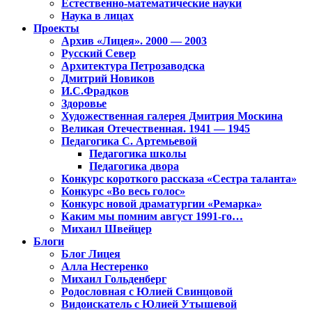
Естественно-математические науки
Наука в лицах
Проекты
Архив «Лицея». 2000 — 2003
Русский Север
Архитектура Петрозаводска
Дмитрий Новиков
И.С.Фрадков
Здоровье
Художественная галерея Дмитрия Москина
Великая Отечественная. 1941 — 1945
Педагогика С. Артемьевой
Педагогика школы
Педагогика двора
Конкурс короткого рассказа «Сестра таланта»
Конкурс «Во весь голос»
Конкурс новой драматургии «Ремарка»
Каким мы помним август 1991-го…
Михаил Швейцер
Блоги
Блог Лицея
Алла Нестеренко
Михаил Гольденберг
Родословная с Юлией Свинцовой
Видоискатель с Юлией Утышевой