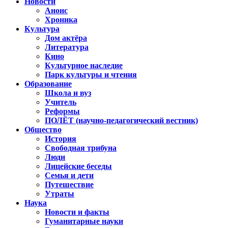
Новости
Анонс
Хроника
Культура
Дом актёра
Литература
Кино
Культурное наследие
Парк культуры и чтения
Образование
Школа и вуз
Учитель
Реформы
ПОЛЁТ (научно-педагогический вестник)
Общество
История
Свободная трибуна
Люди
Лицейские беседы
Семья и дети
Путешествие
Утраты
Наука
Новости и факты
Гуманитарные науки