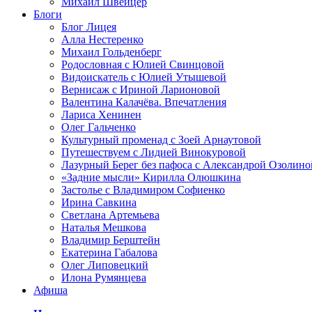
Михаил Швейцер
Блоги
Блог Лицея
Алла Нестеренко
Михаил Гольденберг
Родословная с Юлией Свинцовой
Видоискатель с Юлией Утышевой
Вернисаж с Ириной Ларионовой
Валентина Калачёва. Впечатления
Лариса Хенинен
Олег Гальченко
Культурный променад с Зоей Арнаутовой
Путешествуем с Лидией Винокуровой
Лазурный Берег без пафоса с Александрой Озолино
«Задние мысли» Кирилла Олюшкина
Застолье с Владимиром Софиенко
Ирина Савкина
Светлана Артемьева
Наталья Мешкова
Владимир Берштейн
Екатерина Габалова
Олег Липовецкий
Илона Румянцева
Афиша