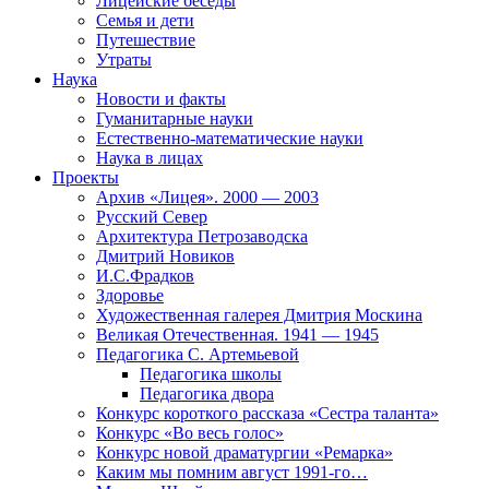
Лицейские беседы
Семья и дети
Путешествие
Утраты
Наука
Новости и факты
Гуманитарные науки
Естественно-математические науки
Наука в лицах
Проекты
Архив «Лицея». 2000 — 2003
Русский Север
Архитектура Петрозаводска
Дмитрий Новиков
И.С.Фрадков
Здоровье
Художественная галерея Дмитрия Москина
Великая Отечественная. 1941 — 1945
Педагогика С. Артемьевой
Педагогика школы
Педагогика двора
Конкурс короткого рассказа «Сестра таланта»
Конкурс «Во весь голос»
Конкурс новой драматургии «Ремарка»
Каким мы помним август 1991-го…