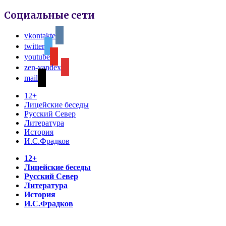
Социальные сети
vkontakte
twitter
youtube
zen-yandex
mail
12+
Лицейские беседы
Русский Север
Литература
История
И.С.Фрадков
12+
Лицейские беседы
Русский Север
Литература
История
И.С.Фрадков