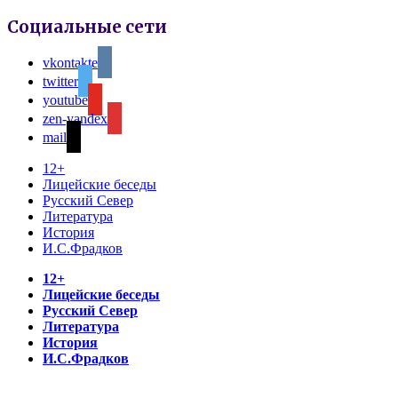
Социальные сети
vkontakte
twitter
youtube
zen-yandex
mail
12+
Лицейские беседы
Русский Север
Литература
История
И.С.Фрадков
12+
Лицейские беседы
Русский Север
Литература
История
И.С.Фрадков