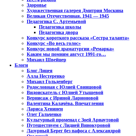
Здоровье
Художественная галерея Дмитрия Москина
Великая Отечественная. 1941 — 1945
Педагогика С. Артемьевой
Педагогика школы
Педагогика двора
Конкурс короткого рассказа «Сестра таланта»
Конкурс «Во весь голос»
Конкурс новой драматургии «Ремарка»
Каким мы помним август 1991-го…
Михаил Швейцер
Блоги
Блог Лицея
Алла Нестеренко
Михаил Гольденберг
Родословная с Юлией Свинцовой
Видоискатель с Юлией Утышевой
Вернисаж с Ириной Ларионовой
Валентина Калачёва. Впечатления
Лариса Хенинен
Олег Гальченко
Культурный променад с Зоей Арнаутовой
Путешествуем с Лидией Винокуровой
Лазурный Берег без пафоса с Александрой