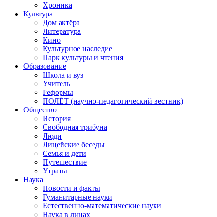
Хроника
Культура
Дом актёра
Литература
Кино
Культурное наследие
Парк культуры и чтения
Образование
Школа и вуз
Учитель
Реформы
ПОЛЁТ (научно-педагогический вестник)
Общество
История
Свободная трибуна
Люди
Лицейские беседы
Семья и дети
Путешествие
Утраты
Наука
Новости и факты
Гуманитарные науки
Естественно-математические науки
Наука в лицах