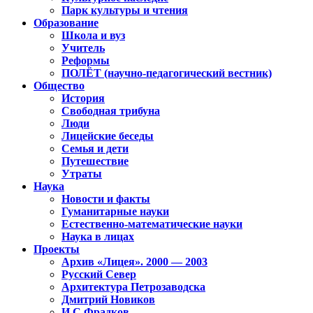
Парк культуры и чтения
Образование
Школа и вуз
Учитель
Реформы
ПОЛЁТ (научно-педагогический вестник)
Общество
История
Свободная трибуна
Люди
Лицейские беседы
Семья и дети
Путешествие
Утраты
Наука
Новости и факты
Гуманитарные науки
Естественно-математические науки
Наука в лицах
Проекты
Архив «Лицея». 2000 — 2003
Русский Север
Архитектура Петрозаводска
Дмитрий Новиков
И.С.Фрадков