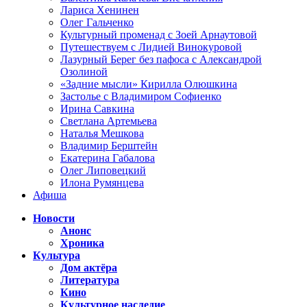
Лариса Хенинен
Олег Гальченко
Культурный променад с Зоей Арнаутовой
Путешествуем с Лидией Винокуровой
Лазурный Берег без пафоса с Александрой
Озолиной
«Задние мысли» Кирилла Олюшкина
Застолье с Владимиром Софиенко
Ирина Савкина
Светлана Артемьева
Наталья Мешкова
Владимир Берштейн
Екатерина Габалова
Олег Липовецкий
Илона Румянцева
Афиша
Новости
Анонс
Хроника
Культура
Дом актёра
Литература
Кино
Культурное наследие