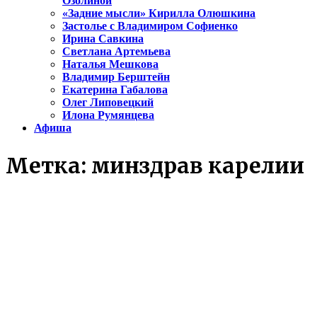
Озолиной
«Задние мысли» Кирилла Олюшкина
Застолье с Владимиром Софиенко
Ирина Савкина
Светлана Артемьева
Наталья Мешкова
Владимир Берштейн
Екатерина Габалова
Олег Липовецкий
Илона Румянцева
Афиша
Метка:
минздрав карелии