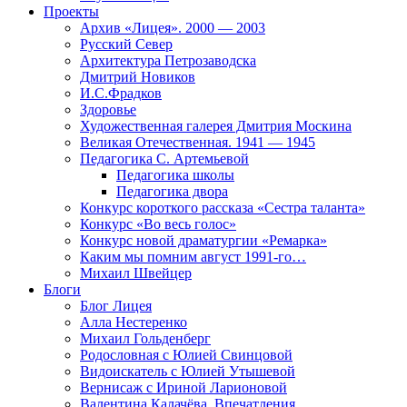
Проекты
Архив «Лицея». 2000 — 2003
Русский Север
Архитектура Петрозаводска
Дмитрий Новиков
И.С.Фрадков
Здоровье
Художественная галерея Дмитрия Москина
Великая Отечественная. 1941 — 1945
Педагогика С. Артемьевой
Педагогика школы
Педагогика двора
Конкурс короткого рассказа «Сестра таланта»
Конкурс «Во весь голос»
Конкурс новой драматургии «Ремарка»
Каким мы помним август 1991-го…
Михаил Швейцер
Блоги
Блог Лицея
Алла Нестеренко
Михаил Гольденберг
Родословная с Юлией Свинцовой
Видоискатель с Юлией Утышевой
Вернисаж с Ириной Ларионовой
Валентина Калачёва. Впечатления