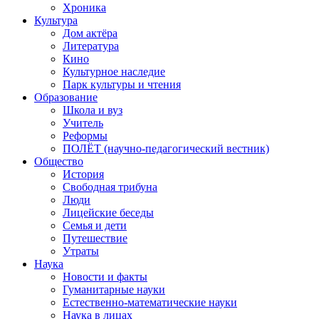
Хроника
Культура
Дом актёра
Литература
Кино
Культурное наследие
Парк культуры и чтения
Образование
Школа и вуз
Учитель
Реформы
ПОЛЁТ (научно-педагогический вестник)
Общество
История
Свободная трибуна
Люди
Лицейские беседы
Семья и дети
Путешествие
Утраты
Наука
Новости и факты
Гуманитарные науки
Естественно-математические науки
Наука в лицах