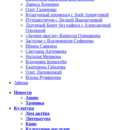
Лариса Хенинен
Олег Гальченко
Культурный променад с Зоей Арнаутовой
Путешествуем с Лидией Винокуровой
Лазурный Берег без пафоса с Александрой
Озолиной
«Задние мысли» Кирилла Олюшкина
Застолье с Владимиром Софиенко
Ирина Савкина
Светлана Артемьева
Наталья Мешкова
Владимир Берштейн
Екатерина Габалова
Олег Липовецкий
Илона Румянцева
Афиша
Новости
Анонс
Хроника
Культура
Дом актёра
Литература
Кино
Культурное наследие