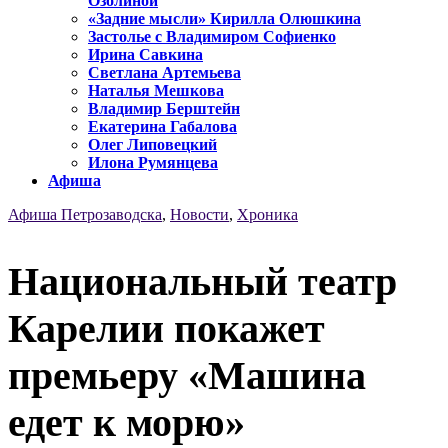
Озолиной
«Задние мысли» Кирилла Олюшкина
Застолье с Владимиром Софиенко
Ирина Савкина
Светлана Артемьева
Наталья Мешкова
Владимир Берштейн
Екатерина Габалова
Олег Липовецкий
Илона Румянцева
Афиша
Афиша Петрозаводска
,
Новости
,
Хроника
Национальный театр
Карелии покажет
премьеру «Машина
едет к морю»