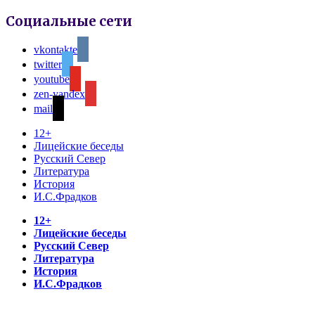
Социальные сети
vkontakte
twitter
youtube
zen-yandex
mail
12+
Лицейские беседы
Русский Север
Литература
История
И.С.Фрадков
12+
Лицейские беседы
Русский Север
Литература
История
И.С.Фрадков