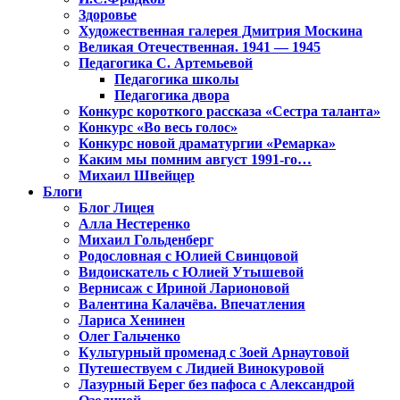
Здоровье
Художественная галерея Дмитрия Москина
Великая Отечественная. 1941 — 1945
Педагогика С. Артемьевой
Педагогика школы
Педагогика двора
Конкурс короткого рассказа «Сестра таланта»
Конкурс «Во весь голос»
Конкурс новой драматургии «Ремарка»
Каким мы помним август 1991-го…
Михаил Швейцер
Блоги
Блог Лицея
Алла Нестеренко
Михаил Гольденберг
Родословная с Юлией Свинцовой
Видоискатель с Юлией Утышевой
Вернисаж с Ириной Ларионовой
Валентина Калачёва. Впечатления
Лариса Хенинен
Олег Гальченко
Культурный променад с Зоей Арнаутовой
Путешествуем с Лидией Винокуровой
Лазурный Берег без пафоса с Александрой