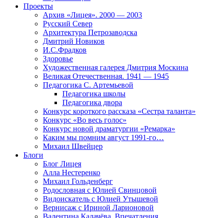
Проекты
Архив «Лицея». 2000 — 2003
Русский Север
Архитектура Петрозаводска
Дмитрий Новиков
И.С.Фрадков
Здоровье
Художественная галерея Дмитрия Москина
Великая Отечественная. 1941 — 1945
Педагогика С. Артемьевой
Педагогика школы
Педагогика двора
Конкурс короткого рассказа «Сестра таланта»
Конкурс «Во весь голос»
Конкурс новой драматургии «Ремарка»
Каким мы помним август 1991-го…
Михаил Швейцер
Блоги
Блог Лицея
Алла Нестеренко
Михаил Гольденберг
Родословная с Юлией Свинцовой
Видоискатель с Юлией Утышевой
Вернисаж с Ириной Ларионовой
Валентина Калачёва. Впечатления