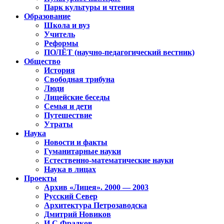
Парк культуры и чтения
Образование
Школа и вуз
Учитель
Реформы
ПОЛЁТ (научно-педагогический вестник)
Общество
История
Свободная трибуна
Люди
Лицейские беседы
Семья и дети
Путешествие
Утраты
Наука
Новости и факты
Гуманитарные науки
Естественно-математические науки
Наука в лицах
Проекты
Архив «Лицея». 2000 — 2003
Русский Север
Архитектура Петрозаводска
Дмитрий Новиков
И.С.Фрадков