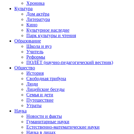
Хроника
Культура
Дом актёра
Литература
Кино
Культурное наследие
Парк культуры и чтения
Образование
Школа и вуз
Учитель
Реформы
ПОЛЁТ (научно-педагогический вестник)
Общество
История
Свободная трибуна
Люди
Лицейские беседы
Семья и дети
Путешествие
Утраты
Наука
Новости и факты
Гуманитарные науки
Естественно-математические науки
Наука в лицах