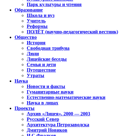
Парк культуры и чтения
Образование
Школа и вуз
Учитель
Реформы
ПОЛЁТ (научно-педагогический вестник)
Общество
История
Свободная трибуна
Люди
Лицейские беседы
Семья и дети
Путешествие
Утраты
Наука
Новости и факты
Гуманитарные науки
Естественно-математические науки
Наука в лицах
Проекты
Архив «Лицея». 2000 — 2003
Русский Север
Архитектура Петрозаводска
Дмитрий Новиков
И.С.Фрадков