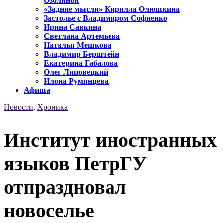
Озолиной
«Задние мысли» Кирилла Олюшкина
Застолье с Владимиром Софиенко
Ирина Савкина
Светлана Артемьева
Наталья Мешкова
Владимир Берштейн
Екатерина Габалова
Олег Липовецкий
Илона Румянцева
Афиша
Новости
,
Хроника
Институт иностранных
языков ПетрГУ
отпраздновал
новоселье