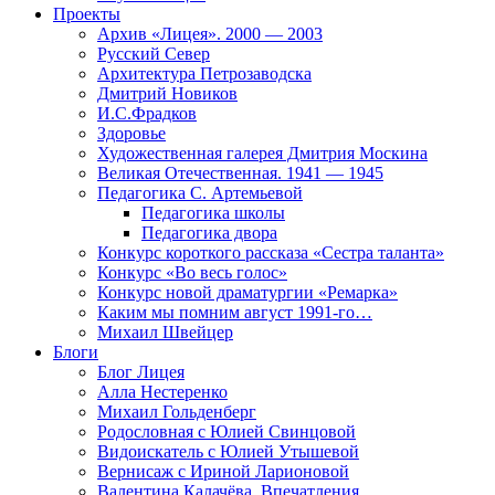
Проекты
Архив «Лицея». 2000 — 2003
Русский Север
Архитектура Петрозаводска
Дмитрий Новиков
И.С.Фрадков
Здоровье
Художественная галерея Дмитрия Москина
Великая Отечественная. 1941 — 1945
Педагогика С. Артемьевой
Педагогика школы
Педагогика двора
Конкурс короткого рассказа «Сестра таланта»
Конкурс «Во весь голос»
Конкурс новой драматургии «Ремарка»
Каким мы помним август 1991-го…
Михаил Швейцер
Блоги
Блог Лицея
Алла Нестеренко
Михаил Гольденберг
Родословная с Юлией Свинцовой
Видоискатель с Юлией Утышевой
Вернисаж с Ириной Ларионовой
Валентина Калачёва. Впечатления