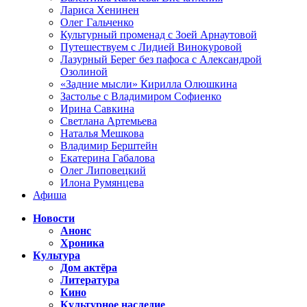
Лариса Хенинен
Олег Гальченко
Культурный променад с Зоей Арнаутовой
Путешествуем с Лидией Винокуровой
Лазурный Берег без пафоса с Александрой
Озолиной
«Задние мысли» Кирилла Олюшкина
Застолье с Владимиром Софиенко
Ирина Савкина
Светлана Артемьева
Наталья Мешкова
Владимир Берштейн
Екатерина Габалова
Олег Липовецкий
Илона Румянцева
Афиша
Новости
Анонс
Хроника
Культура
Дом актёра
Литература
Кино
Культурное наследие