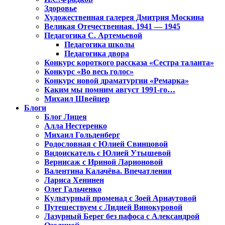
Здоровье
Художественная галерея Дмитрия Москина
Великая Отечественная. 1941 — 1945
Педагогика С. Артемьевой
Педагогика школы
Педагогика двора
Конкурс короткого рассказа «Сестра таланта»
Конкурс «Во весь голос»
Конкурс новой драматургии «Ремарка»
Каким мы помним август 1991-го…
Михаил Швейцер
Блоги
Блог Лицея
Алла Нестеренко
Михаил Гольденберг
Родословная с Юлией Свинцовой
Видоискатель с Юлией Утышевой
Вернисаж с Ириной Ларионовой
Валентина Калачёва. Впечатления
Лариса Хенинен
Олег Гальченко
Культурный променад с Зоей Арнаутовой
Путешествуем с Лидией Винокуровой
Лазурный Берег без пафоса с Александрой