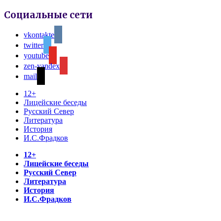
Социальные сети
vkontakte
twitter
youtube
zen-yandex
mail
12+
Лицейские беседы
Русский Север
Литература
История
И.С.Фрадков
12+
Лицейские беседы
Русский Север
Литература
История
И.С.Фрадков