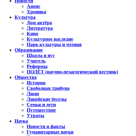
Новости
Анонс
Хроника
Культура
Дом актёра
Литература
Кино
Культурное наследие
Парк культуры и чтения
Образование
Школа и вуз
Учитель
Реформы
ПОЛЁТ (научно-педагогический вестник)
Общество
История
Свободная трибуна
Люди
Лицейские беседы
Семья и дети
Путешествие
Утраты
Наука
Новости и факты
Гуманитарные науки