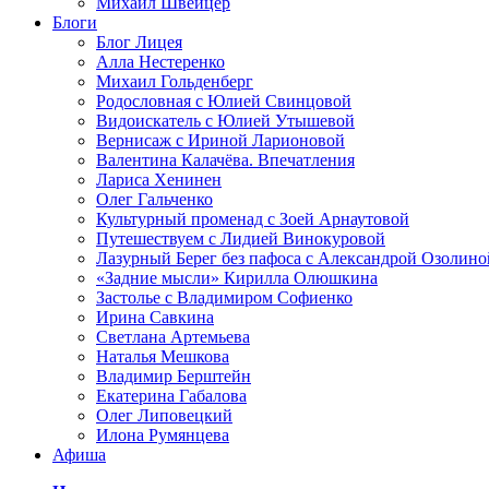
Михаил Швейцер
Блоги
Блог Лицея
Алла Нестеренко
Михаил Гольденберг
Родословная с Юлией Свинцовой
Видоискатель с Юлией Утышевой
Вернисаж с Ириной Ларионовой
Валентина Калачёва. Впечатления
Лариса Хенинен
Олег Гальченко
Культурный променад с Зоей Арнаутовой
Путешествуем с Лидией Винокуровой
Лазурный Берег без пафоса с Александрой Озолино
«Задние мысли» Кирилла Олюшкина
Застолье с Владимиром Софиенко
Ирина Савкина
Светлана Артемьева
Наталья Мешкова
Владимир Берштейн
Екатерина Габалова
Олег Липовецкий
Илона Румянцева
Афиша