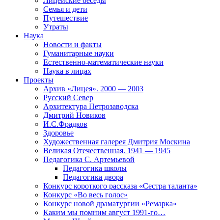
Лицейские беседы
Семья и дети
Путешествие
Утраты
Наука
Новости и факты
Гуманитарные науки
Естественно-математические науки
Наука в лицах
Проекты
Архив «Лицея». 2000 — 2003
Русский Север
Архитектура Петрозаводска
Дмитрий Новиков
И.С.Фрадков
Здоровье
Художественная галерея Дмитрия Москина
Великая Отечественная. 1941 — 1945
Педагогика С. Артемьевой
Педагогика школы
Педагогика двора
Конкурс короткого рассказа «Сестра таланта»
Конкурс «Во весь голос»
Конкурс новой драматургии «Ремарка»
Каким мы помним август 1991-го…