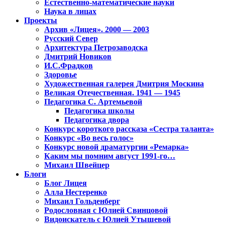
Естественно-математические науки
Наука в лицах
Проекты
Архив «Лицея». 2000 — 2003
Русский Север
Архитектура Петрозаводска
Дмитрий Новиков
И.С.Фрадков
Здоровье
Художественная галерея Дмитрия Москина
Великая Отечественная. 1941 — 1945
Педагогика С. Артемьевой
Педагогика школы
Педагогика двора
Конкурс короткого рассказа «Сестра таланта»
Конкурс «Во весь голос»
Конкурс новой драматургии «Ремарка»
Каким мы помним август 1991-го…
Михаил Швейцер
Блоги
Блог Лицея
Алла Нестеренко
Михаил Гольденберг
Родословная с Юлией Свинцовой
Видоискатель с Юлией Утышевой