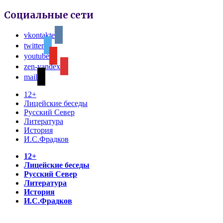
Социальные сети
vkontakte
twitter
youtube
zen-yandex
mail
12+
Лицейские беседы
Русский Север
Литература
История
И.С.Фрадков
12+
Лицейские беседы
Русский Север
Литература
История
И.С.Фрадков