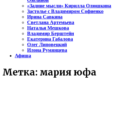
Озолиной
«Задние мысли» Кирилла Олюшкина
Застолье с Владимиром Софиенко
Ирина Савкина
Светлана Артемьева
Наталья Мешкова
Владимир Берштейн
Екатерина Габалова
Олег Липовецкий
Илона Румянцева
Афиша
Метка:
мария юфа