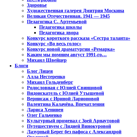
Здоровье
Художественная галерея Дмитрия Москина
Великая Отечественная. 1941 — 1945
Педагогика С. Артемьевой
Педагогика школы
Педагогика двора
Конкурс короткого рассказа «Сестра таланта»
Конкурс «Во весь голос»
Конкурс новой драматургии «Ремарка»
Каким мы помним август 1991-го…
Михаил Швейцер
Блоги
Блог Лицея
Алла Нестеренко
Михаил Гольденберг
Родословная с Юлией Свинцовой
Видоискатель с Юлией Утышевой
Вернисаж с Ириной Ларионовой
Валентина Калачёва. Впечатления
Лариса Хенинен
Олег Гальченко
Культурный променад с Зоей Арнаутовой
Путешествуем с Лидией Винокуровой
Лазурный Берег без пафоса с Александрой