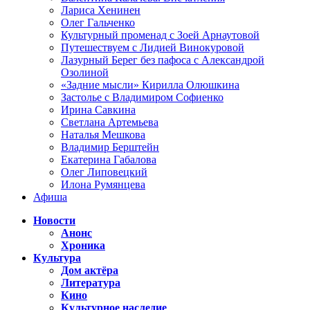
Лариса Хенинен
Олег Гальченко
Культурный променад с Зоей Арнаутовой
Путешествуем с Лидией Винокуровой
Лазурный Берег без пафоса с Александрой
Озолиной
«Задние мысли» Кирилла Олюшкина
Застолье с Владимиром Софиенко
Ирина Савкина
Светлана Артемьева
Наталья Мешкова
Владимир Берштейн
Екатерина Габалова
Олег Липовецкий
Илона Румянцева
Афиша
Новости
Анонс
Хроника
Культура
Дом актёра
Литература
Кино
Культурное наследие