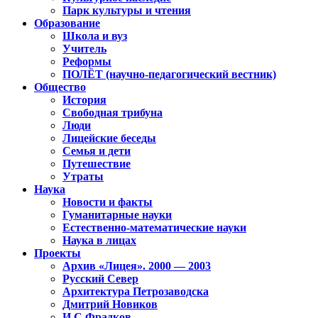
Парк культуры и чтения
Образование
Школа и вуз
Учитель
Реформы
ПОЛЁТ (научно-педагогический вестник)
Общество
История
Свободная трибуна
Люди
Лицейские беседы
Семья и дети
Путешествие
Утраты
Наука
Новости и факты
Гуманитарные науки
Естественно-математические науки
Наука в лицах
Проекты
Архив «Лицея». 2000 — 2003
Русский Север
Архитектура Петрозаводска
Дмитрий Новиков
И.С.Фрадков