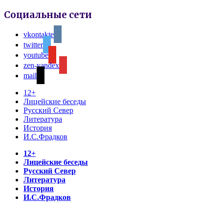
Социальные сети
vkontakte
twitter
youtube
zen-yandex
mail
12+
Лицейские беседы
Русский Север
Литература
История
И.С.Фрадков
12+
Лицейские беседы
Русский Север
Литература
История
И.С.Фрадков