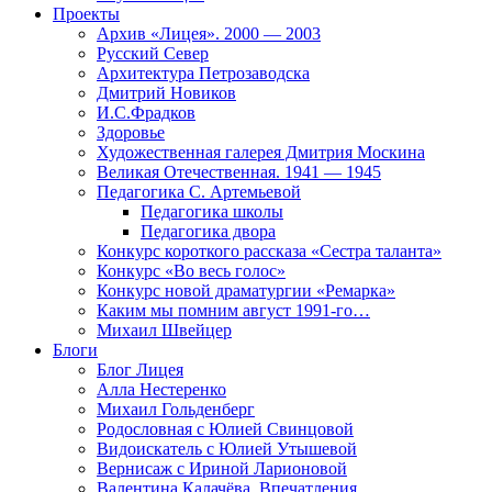
Проекты
Архив «Лицея». 2000 — 2003
Русский Север
Архитектура Петрозаводска
Дмитрий Новиков
И.С.Фрадков
Здоровье
Художественная галерея Дмитрия Москина
Великая Отечественная. 1941 — 1945
Педагогика С. Артемьевой
Педагогика школы
Педагогика двора
Конкурс короткого рассказа «Сестра таланта»
Конкурс «Во весь голос»
Конкурс новой драматургии «Ремарка»
Каким мы помним август 1991-го…
Михаил Швейцер
Блоги
Блог Лицея
Алла Нестеренко
Михаил Гольденберг
Родословная с Юлией Свинцовой
Видоискатель с Юлией Утышевой
Вернисаж с Ириной Ларионовой
Валентина Калачёва. Впечатления