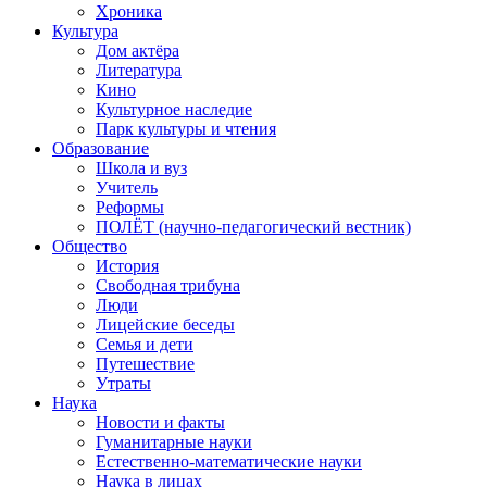
Хроника
Культура
Дом актёра
Литература
Кино
Культурное наследие
Парк культуры и чтения
Образование
Школа и вуз
Учитель
Реформы
ПОЛЁТ (научно-педагогический вестник)
Общество
История
Свободная трибуна
Люди
Лицейские беседы
Семья и дети
Путешествие
Утраты
Наука
Новости и факты
Гуманитарные науки
Естественно-математические науки
Наука в лицах