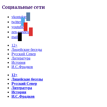
Социальные сети
vkontakte
twitter
youtube
zen-yandex
mail
12+
Лицейские беседы
Русский Север
Литература
История
И.С.Фрадков
12+
Лицейские беседы
Русский Север
Литература
История
И.С.Фрадков