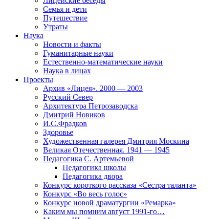
Лицейские беседы
Семья и дети
Путешествие
Утраты
Наука
Новости и факты
Гуманитарные науки
Естественно-математические науки
Наука в лицах
Проекты
Архив «Лицея». 2000 — 2003
Русский Север
Архитектура Петрозаводска
Дмитрий Новиков
И.С.Фрадков
Здоровье
Художественная галерея Дмитрия Москина
Великая Отечественная. 1941 — 1945
Педагогика С. Артемьевой
Педагогика школы
Педагогика двора
Конкурс короткого рассказа «Сестра таланта»
Конкурс «Во весь голос»
Конкурс новой драматургии «Ремарка»
Каким мы помним август 1991-го…