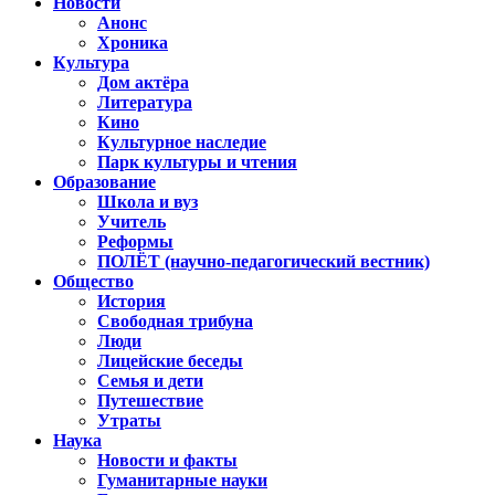
Новости
Анонс
Хроника
Культура
Дом актёра
Литература
Кино
Культурное наследие
Парк культуры и чтения
Образование
Школа и вуз
Учитель
Реформы
ПОЛЁТ (научно-педагогический вестник)
Общество
История
Свободная трибуна
Люди
Лицейские беседы
Семья и дети
Путешествие
Утраты
Наука
Новости и факты
Гуманитарные науки