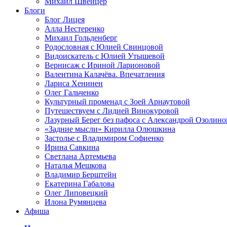
Михаил Швейцер
Блоги
Блог Лицея
Алла Нестеренко
Михаил Гольденберг
Родословная с Юлией Свинцовой
Видоискатель с Юлией Утышевой
Вернисаж с Ириной Ларионовой
Валентина Калачёва. Впечатления
Лариса Хенинен
Олег Гальченко
Культурный променад с Зоей Арнаутовой
Путешествуем с Лидией Винокуровой
Лазурный Берег без пафоса с Александрой Озолино
«Задние мысли» Кирилла Олюшкина
Застолье с Владимиром Софиенко
Ирина Савкина
Светлана Артемьева
Наталья Мешкова
Владимир Берштейн
Екатерина Габалова
Олег Липовецкий
Илона Румянцева
Афиша