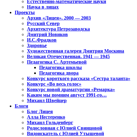
Естественно-математические науки
Наука в лицах
Проекты
Архив «Лицея». 2000 — 2003
Русский Север
Архитектура Петрозаводска
Дмитрий Новиков
И.С.Фрадков
Здоровье
Художественная галерея Дмитрия Москина
Великая Отечественная. 1941 — 1945
Педагогика С. Артемьевой
Педагогика школы
Педагогика двора
Конкурс короткого рассказа «Сестра таланта»
Конкурс «Во весь голос»
Конкурс новой драматургии «Ремарка»
Каким мы помним август 1991-го…
Михаил Швейцер
Блоги
Блог Лицея
Алла Нестеренко
Михаил Гольденберг
Родословная с Юлией Свинцовой
Видоискатель с Юлией Утышевой