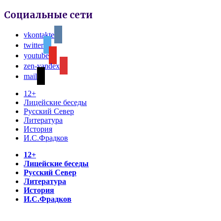
Социальные сети
vkontakte
twitter
youtube
zen-yandex
mail
12+
Лицейские беседы
Русский Север
Литература
История
И.С.Фрадков
12+
Лицейские беседы
Русский Север
Литература
История
И.С.Фрадков