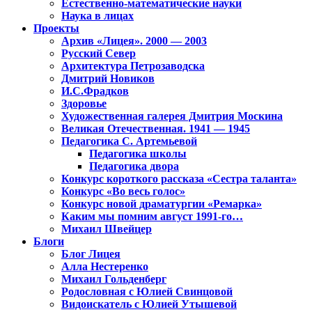
Естественно-математические науки
Наука в лицах
Проекты
Архив «Лицея». 2000 — 2003
Русский Север
Архитектура Петрозаводска
Дмитрий Новиков
И.С.Фрадков
Здоровье
Художественная галерея Дмитрия Москина
Великая Отечественная. 1941 — 1945
Педагогика С. Артемьевой
Педагогика школы
Педагогика двора
Конкурс короткого рассказа «Сестра таланта»
Конкурс «Во весь голос»
Конкурс новой драматургии «Ремарка»
Каким мы помним август 1991-го…
Михаил Швейцер
Блоги
Блог Лицея
Алла Нестеренко
Михаил Гольденберг
Родословная с Юлией Свинцовой
Видоискатель с Юлией Утышевой