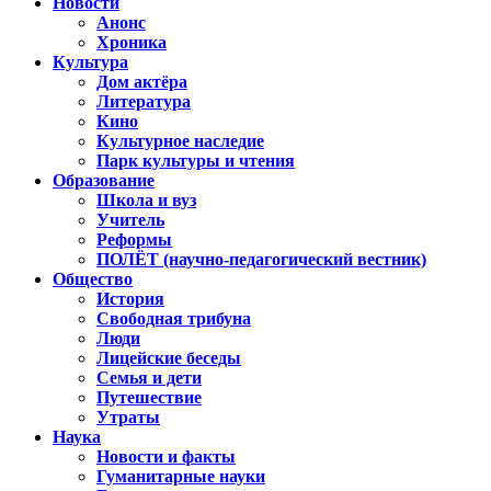
Новости
Анонс
Хроника
Культура
Дом актёра
Литература
Кино
Культурное наследие
Парк культуры и чтения
Образование
Школа и вуз
Учитель
Реформы
ПОЛЁТ (научно-педагогический вестник)
Общество
История
Свободная трибуна
Люди
Лицейские беседы
Семья и дети
Путешествие
Утраты
Наука
Новости и факты
Гуманитарные науки