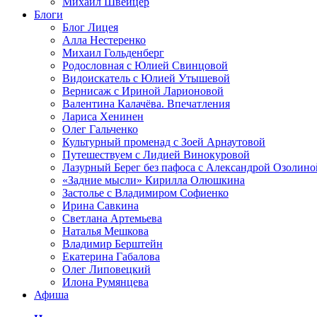
Михаил Швейцер
Блоги
Блог Лицея
Алла Нестеренко
Михаил Гольденберг
Родословная с Юлией Свинцовой
Видоискатель с Юлией Утышевой
Вернисаж с Ириной Ларионовой
Валентина Калачёва. Впечатления
Лариса Хенинен
Олег Гальченко
Культурный променад с Зоей Арнаутовой
Путешествуем с Лидией Винокуровой
Лазурный Берег без пафоса с Александрой Озолино
«Задние мысли» Кирилла Олюшкина
Застолье с Владимиром Софиенко
Ирина Савкина
Светлана Артемьева
Наталья Мешкова
Владимир Берштейн
Екатерина Габалова
Олег Липовецкий
Илона Румянцева
Афиша