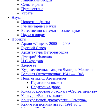
Лицейские беседы
Семья и дети
Путешествие
Утраты
Наука
Новости и факты
Гуманитарные науки
Естественно-математические науки
Наука в лицах
Проекты
Архив «Лицея». 2000 — 2003
Русский Север
Архитектура Петрозаводска
Дмитрий Новиков
И.С.Фрадков
Здоровье
Художественная галерея Дмитрия Москина
Великая Отечественная. 1941 — 1945
Педагогика С. Артемьевой
Педагогика школы
Педагогика двора
Конкурс короткого рассказа «Сестра таланта»
Конкурс «Во весь голос»
Конкурс новой драматургии «Ремарка»
Каким мы помним август 1991-го…