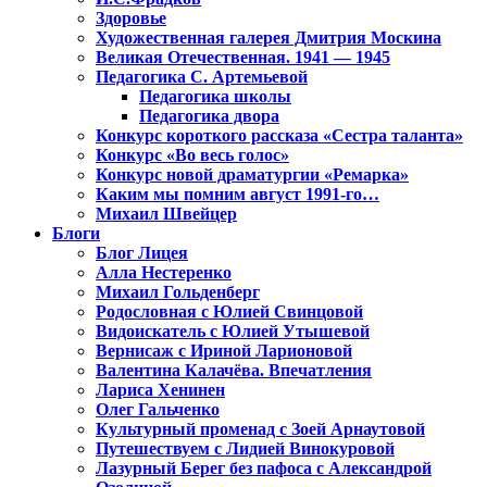
Здоровье
Художественная галерея Дмитрия Москина
Великая Отечественная. 1941 — 1945
Педагогика С. Артемьевой
Педагогика школы
Педагогика двора
Конкурс короткого рассказа «Сестра таланта»
Конкурс «Во весь голос»
Конкурс новой драматургии «Ремарка»
Каким мы помним август 1991-го…
Михаил Швейцер
Блоги
Блог Лицея
Алла Нестеренко
Михаил Гольденберг
Родословная с Юлией Свинцовой
Видоискатель с Юлией Утышевой
Вернисаж с Ириной Ларионовой
Валентина Калачёва. Впечатления
Лариса Хенинен
Олег Гальченко
Культурный променад с Зоей Арнаутовой
Путешествуем с Лидией Винокуровой
Лазурный Берег без пафоса с Александрой