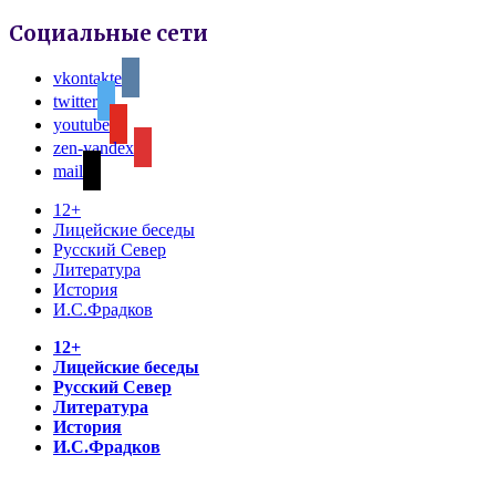
Социальные сети
vkontakte
twitter
youtube
zen-yandex
mail
12+
Лицейские беседы
Русский Север
Литература
История
И.С.Фрадков
12+
Лицейские беседы
Русский Север
Литература
История
И.С.Фрадков