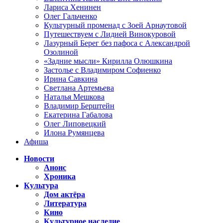
Лариса Хенинен
Олег Гальченко
Культурный променад с Зоей Арнаутовой
Путешествуем с Лидией Винокуровой
Лазурный Берег без пафоса с Александрой
Озолиной
«Задние мысли» Кирилла Олюшкина
Застолье с Владимиром Софиенко
Ирина Савкина
Светлана Артемьева
Наталья Мешкова
Владимир Берштейн
Екатерина Габалова
Олег Липовецкий
Илона Румянцева
Афиша
Новости
Анонс
Хроника
Культура
Дом актёра
Литература
Кино
Культурное наследие