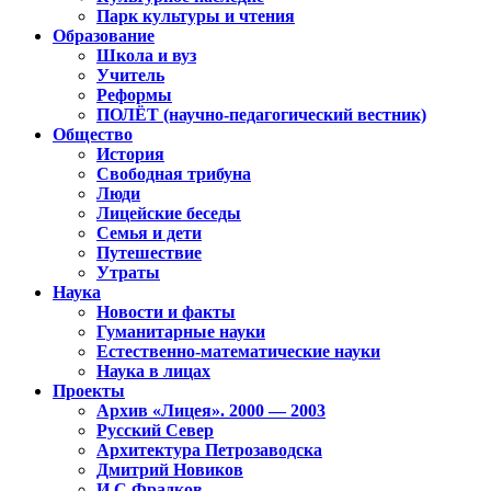
Парк культуры и чтения
Образование
Школа и вуз
Учитель
Реформы
ПОЛЁТ (научно-педагогический вестник)
Общество
История
Свободная трибуна
Люди
Лицейские беседы
Семья и дети
Путешествие
Утраты
Наука
Новости и факты
Гуманитарные науки
Естественно-математические науки
Наука в лицах
Проекты
Архив «Лицея». 2000 — 2003
Русский Север
Архитектура Петрозаводска
Дмитрий Новиков
И.С.Фрадков