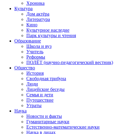
Хроника
Культура
Дом актёра
Литература
Кино
Культурное наследие
Парк культуры и чтения
Образование
Школа и вуз
Учитель
Реформы
ПОЛЁТ (научно-педагогический вестник)
Общество
История
Свободная трибуна
Люди
Лицейские беседы
Семья и дети
Путешествие
Утраты
Наука
Новости и факты
Гуманитарные науки
Естественно-математические науки
Наука в лицах