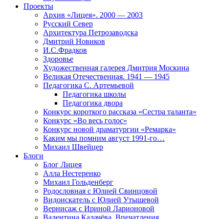
Проекты
Архив «Лицея». 2000 — 2003
Русский Север
Архитектура Петрозаводска
Дмитрий Новиков
И.С.Фрадков
Здоровье
Художественная галерея Дмитрия Москина
Великая Отечественная. 1941 — 1945
Педагогика С. Артемьевой
Педагогика школы
Педагогика двора
Конкурс короткого рассказа «Сестра таланта»
Конкурс «Во весь голос»
Конкурс новой драматургии «Ремарка»
Каким мы помним август 1991-го…
Михаил Швейцер
Блоги
Блог Лицея
Алла Нестеренко
Михаил Гольденберг
Родословная с Юлией Свинцовой
Видоискатель с Юлией Утышевой
Вернисаж с Ириной Ларионовой
Валентина Калачёва. Впечатления