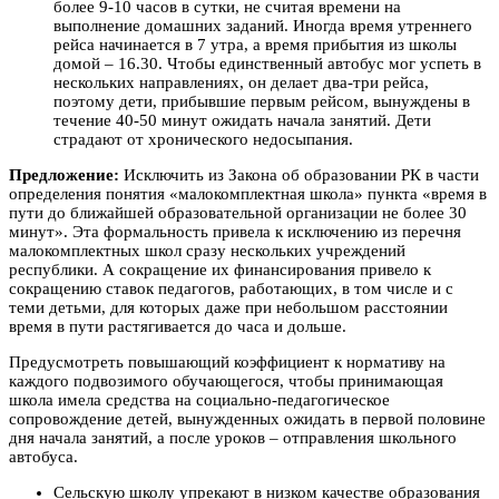
более 9-10 часов в сутки, не считая времени на
выполнение домашних заданий. Иногда время утреннего
рейса начинается в 7 утра, а время прибытия из школы
домой – 16.30. Чтобы единственный автобус мог успеть в
нескольких направлениях, он делает два-три рейса,
поэтому дети, прибывшие первым рейсом, вынуждены в
течение 40-50 минут ожидать начала занятий. Дети
страдают от хронического недосыпания.
Предложение:
Исключить из Закона об образовании РК в части
определения понятия «малокомплектная школа» пункта «время в
пути до ближайшей образовательной организации не более 30
минут». Эта формальность привела к исключению из перечня
малокомплектных школ сразу нескольких учреждений
республики. А сокращение их финансирования привело к
сокращению ставок педагогов, работающих, в том числе и с
теми детьми, для которых даже при небольшом расстоянии
время в пути растягивается до часа и дольше.
Предусмотреть повышающий коэффициент к нормативу на
каждого подвозимого обучающегося, чтобы принимающая
школа имела средства на социально-педагогическое
сопровождение детей, вынужденных ожидать в первой половине
дня начала занятий, а после уроков – отправления школьного
автобуса.
Сельскую школу упрекают в низком качестве образования