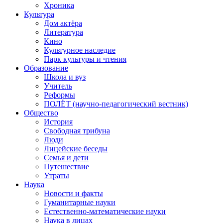
Хроника
Культура
Дом актёра
Литература
Кино
Культурное наследие
Парк культуры и чтения
Образование
Школа и вуз
Учитель
Реформы
ПОЛЁТ (научно-педагогический вестник)
Общество
История
Свободная трибуна
Люди
Лицейские беседы
Семья и дети
Путешествие
Утраты
Наука
Новости и факты
Гуманитарные науки
Естественно-математические науки
Наука в лицах