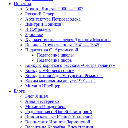
Проекты
Архив «Лицея». 2000 — 2003
Русский Север
Архитектура Петрозаводска
Дмитрий Новиков
И.С.Фрадков
Здоровье
Художественная галерея Дмитрия Москина
Великая Отечественная. 1941 — 1945
Педагогика С. Артемьевой
Педагогика школы
Педагогика двора
Конкурс короткого рассказа «Сестра таланта»
Конкурс «Во весь голос»
Конкурс новой драматургии «Ремарка»
Каким мы помним август 1991-го…
Михаил Швейцер
Блоги
Блог Лицея
Алла Нестеренко
Михаил Гольденберг
Родословная с Юлией Свинцовой
Видоискатель с Юлией Утышевой
Вернисаж с Ириной Ларионовой
Валентина Калачёва. Впечатления