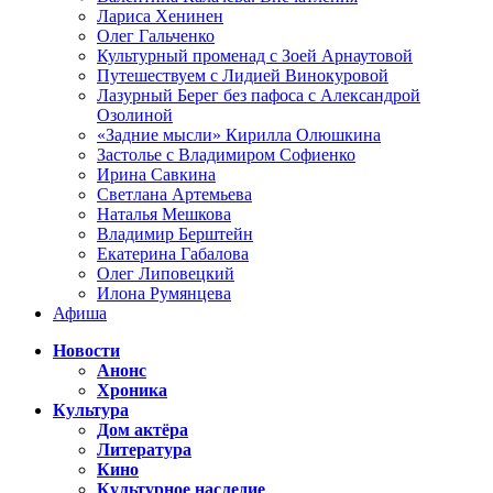
Лариса Хенинен
Олег Гальченко
Культурный променад с Зоей Арнаутовой
Путешествуем с Лидией Винокуровой
Лазурный Берег без пафоса с Александрой
Озолиной
«Задние мысли» Кирилла Олюшкина
Застолье с Владимиром Софиенко
Ирина Савкина
Светлана Артемьева
Наталья Мешкова
Владимир Берштейн
Екатерина Габалова
Олег Липовецкий
Илона Румянцева
Афиша
Новости
Анонс
Хроника
Культура
Дом актёра
Литература
Кино
Культурное наследие