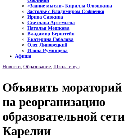
Озолиной
«Задние мысли» Кирилла Олюшкина
Застолье с Владимиром Софиенко
Ирина Савкина
Светлана Артемьева
Наталья Мешкова
Владимир Берштейн
Екатерина Габалова
Олег Липовецкий
Илона Румянцева
Афиша
Новости
,
Образование
,
Школа и вуз
Объявить мораторий
на реорганизацию
образовательной сети
Карелии