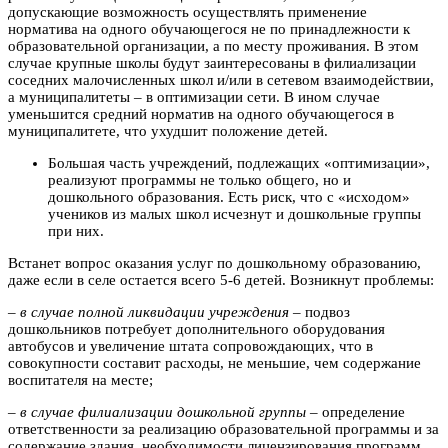
допускающие возможность осуществлять применение
норматива на одного обучающегося не по принадлежности к
образовательной организации, а по месту проживания. В этом
случае крупные школы будут заинтересованы в филиализации
соседних малочисленных школ и/или в сетевом взаимодействии,
а муниципалитеты – в оптимизации сети. В ином случае
уменьшится средний норматив на одного обучающегося в
муниципалитете, что ухудшит положение детей.
Большая часть учреждений, подлежащих «оптимизации»,
реализуют программы не только общего, но и
дошкольного образования. Есть риск, что с «исходом»
учеников из малых школ исчезнут и дошкольные группы
при них.
Встанет вопрос оказания услуг по дошкольному образованию,
даже если в селе остается всего 5-6 детей. Возникнут проблемы:
–
в случае полной ликвидации учреждения
– подвоз
дошкольников потребует дополнительного оборудования
автобусов и увеличение штата сопровождающих, что в
совокупности составит расходы, не меньшие, чем содержание
воспитателя на месте;
–
в случае филиализации дошкольной группы
– определение
ответственности за реализацию образовательной программы и за
содержание здания, необходимости лицензирования программ