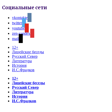
Социальные сети
vkontakte
twitter
youtube
zen-yandex
mail
12+
Лицейские беседы
Русский Север
Литература
История
И.С.Фрадков
12+
Лицейские беседы
Русский Север
Литература
История
И.С.Фрадков