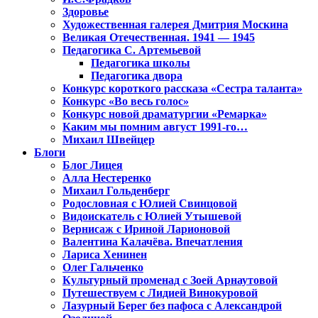
Здоровье
Художественная галерея Дмитрия Москина
Великая Отечественная. 1941 — 1945
Педагогика С. Артемьевой
Педагогика школы
Педагогика двора
Конкурс короткого рассказа «Сестра таланта»
Конкурс «Во весь голос»
Конкурс новой драматургии «Ремарка»
Каким мы помним август 1991-го…
Михаил Швейцер
Блоги
Блог Лицея
Алла Нестеренко
Михаил Гольденберг
Родословная с Юлией Свинцовой
Видоискатель с Юлией Утышевой
Вернисаж с Ириной Ларионовой
Валентина Калачёва. Впечатления
Лариса Хенинен
Олег Гальченко
Культурный променад с Зоей Арнаутовой
Путешествуем с Лидией Винокуровой
Лазурный Берег без пафоса с Александрой