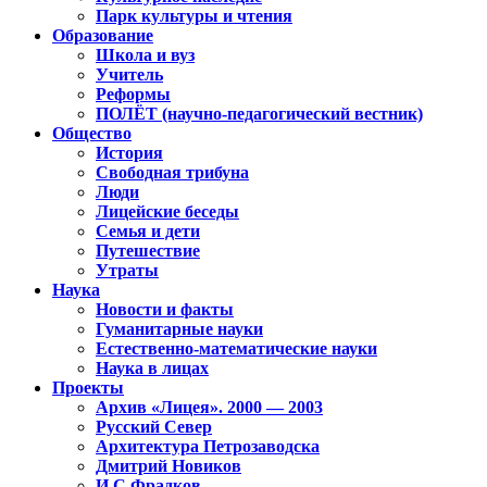
Парк культуры и чтения
Образование
Школа и вуз
Учитель
Реформы
ПОЛЁТ (научно-педагогический вестник)
Общество
История
Свободная трибуна
Люди
Лицейские беседы
Семья и дети
Путешествие
Утраты
Наука
Новости и факты
Гуманитарные науки
Естественно-математические науки
Наука в лицах
Проекты
Архив «Лицея». 2000 — 2003
Русский Север
Архитектура Петрозаводска
Дмитрий Новиков
И.С.Фрадков