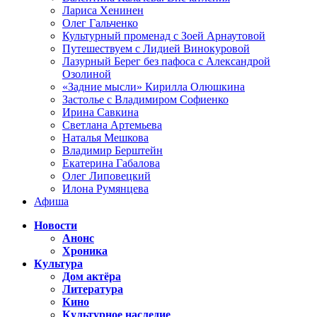
Лариса Хенинен
Олег Гальченко
Культурный променад с Зоей Арнаутовой
Путешествуем с Лидией Винокуровой
Лазурный Берег без пафоса с Александрой
Озолиной
«Задние мысли» Кирилла Олюшкина
Застолье с Владимиром Софиенко
Ирина Савкина
Светлана Артемьева
Наталья Мешкова
Владимир Берштейн
Екатерина Габалова
Олег Липовецкий
Илона Румянцева
Афиша
Новости
Анонс
Хроника
Культура
Дом актёра
Литература
Кино
Культурное наследие