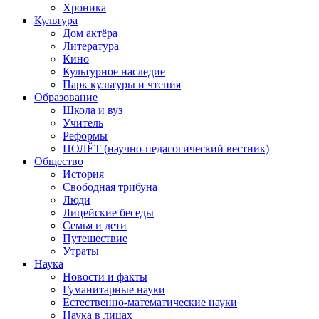
Хроника
Культура
Дом актёра
Литература
Кино
Культурное наследие
Парк культуры и чтения
Образование
Школа и вуз
Учитель
Реформы
ПОЛЁТ (научно-педагогический вестник)
Общество
История
Свободная трибуна
Люди
Лицейские беседы
Семья и дети
Путешествие
Утраты
Наука
Новости и факты
Гуманитарные науки
Естественно-математические науки
Наука в лицах