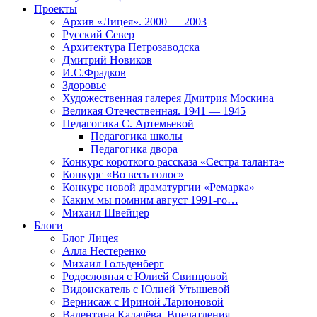
Проекты
Архив «Лицея». 2000 — 2003
Русский Север
Архитектура Петрозаводска
Дмитрий Новиков
И.С.Фрадков
Здоровье
Художественная галерея Дмитрия Москина
Великая Отечественная. 1941 — 1945
Педагогика С. Артемьевой
Педагогика школы
Педагогика двора
Конкурс короткого рассказа «Сестра таланта»
Конкурс «Во весь голос»
Конкурс новой драматургии «Ремарка»
Каким мы помним август 1991-го…
Михаил Швейцер
Блоги
Блог Лицея
Алла Нестеренко
Михаил Гольденберг
Родословная с Юлией Свинцовой
Видоискатель с Юлией Утышевой
Вернисаж с Ириной Ларионовой
Валентина Калачёва. Впечатления