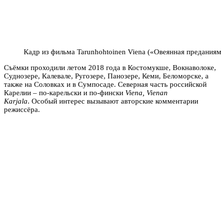
Кадр из фильма Tarunhohtoinen Viena («Овеянная предания
Съёмки проходили летом 2018 года в Костомукше, Вокнаволоке,
Суднозере, Калевале, Ругозере, Панозере, Кеми, Беломорске, а
также на Соловках и в Сумпосаде. Северная часть российской
Карелии – по-карельски и по-фински
Viena, Vienan
Karjala
. Особый интерес вызывают авторские комментарии
режиссёра.