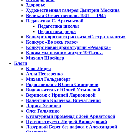
Здоровье
Художественная галерея Дмитрия Москина
Великая Отечественная. 1941 — 1945
Педагогика С. Артемьевой
Педагогика школы
Педагогика двора
Конкурс короткого рассказа «Сестра таланта»
Конкурс «Во весь голос»
Конкурс новой драматургии «Ремарка»
Каким мы помним август 1991-го…
Михаил Швейцер
Блоги
Блог Лицея
Алла Нестеренко
Михаил Гольденберг
Родословная с Юлией Свинцовой
Видоискатель с Юлией Утышевой
Вернисаж с Ириной Ларионовой
Валентина Калачёва. Впечатления
Лариса Хенинен
Олег Гальченко
Культурный променад с Зоей Арнаутовой
Путешествуем с Лидией Винокуровой
Лазурный Берег без пафоса с Александрой