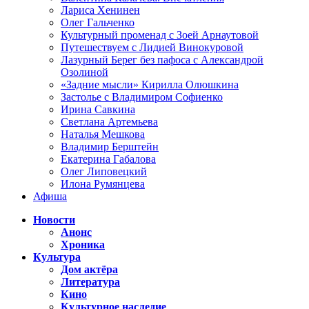
Лариса Хенинен
Олег Гальченко
Культурный променад с Зоей Арнаутовой
Путешествуем с Лидией Винокуровой
Лазурный Берег без пафоса с Александрой
Озолиной
«Задние мысли» Кирилла Олюшкина
Застолье с Владимиром Софиенко
Ирина Савкина
Светлана Артемьева
Наталья Мешкова
Владимир Берштейн
Екатерина Габалова
Олег Липовецкий
Илона Румянцева
Афиша
Новости
Анонс
Хроника
Культура
Дом актёра
Литература
Кино
Культурное наследие