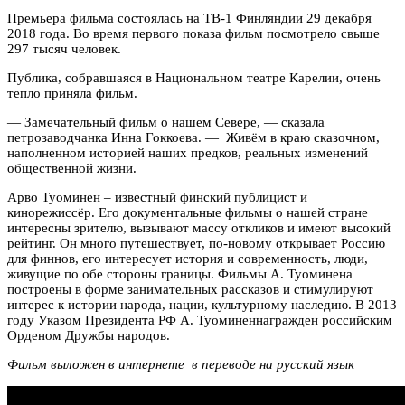
Премьера фильма состоялась на ТВ-1 Финляндии 29 декабря
2018 года. Во время первого показа фильм посмотрело свыше
297 тысяч человек.
Публика, собравшаяся в Национальном театре Карелии, очень
тепло приняла фильм.
— Замечательный фильм о нашем Севере, — сказала
петрозаводчанка Инна Гоккоева. — Живём в краю сказочном,
наполненном историей наших предков, реальных изменений
общественной жизни.
Арво Туоминен – известный финский публицист и
кинорежиссёр. Его документальные фильмы о нашей стране
интересны зрителю, вызывают массу откликов и имеют высокий
рейтинг. Он много путешествует, по-новому открывает Россию
для финнов, его интересует история и современность, люди,
живущие по обе стороны границы. Фильмы А. Туоминена
построены в форме занимательных рассказов и стимулируют
интерес к истории народа, нации, культурному наследию. В 2013
году Указом Президента РФ А. Туоминеннагражден российским
Орденом Дружбы народов.
Фильм выложен в интернете в переводе на русский язык