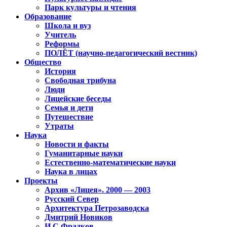
Парк культуры и чтения
Образование
Школа и вуз
Учитель
Реформы
ПОЛЁТ (научно-педагогический вестник)
Общество
История
Свободная трибуна
Люди
Лицейские беседы
Семья и дети
Путешествие
Утраты
Наука
Новости и факты
Гуманитарные науки
Естественно-математические науки
Наука в лицах
Проекты
Архив «Лицея». 2000 — 2003
Русский Север
Архитектура Петрозаводска
Дмитрий Новиков
И.С.Фрадков