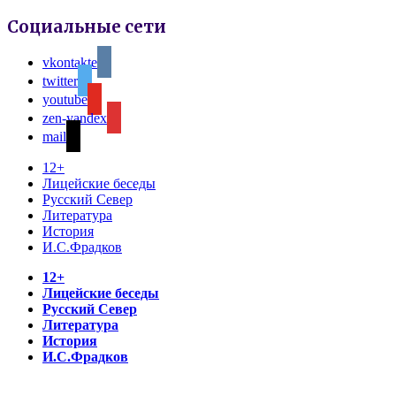
Социальные сети
vkontakte
twitter
youtube
zen-yandex
mail
12+
Лицейские беседы
Русский Север
Литература
История
И.С.Фрадков
12+
Лицейские беседы
Русский Север
Литература
История
И.С.Фрадков