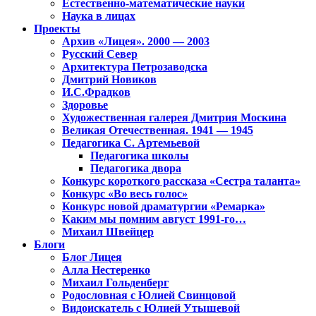
Естественно-математические науки
Наука в лицах
Проекты
Архив «Лицея». 2000 — 2003
Русский Север
Архитектура Петрозаводска
Дмитрий Новиков
И.С.Фрадков
Здоровье
Художественная галерея Дмитрия Москина
Великая Отечественная. 1941 — 1945
Педагогика С. Артемьевой
Педагогика школы
Педагогика двора
Конкурс короткого рассказа «Сестра таланта»
Конкурс «Во весь голос»
Конкурс новой драматургии «Ремарка»
Каким мы помним август 1991-го…
Михаил Швейцер
Блоги
Блог Лицея
Алла Нестеренко
Михаил Гольденберг
Родословная с Юлией Свинцовой
Видоискатель с Юлией Утышевой