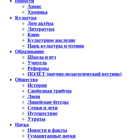
Новости
Анонс
Хроника
Культура
Дом актёра
Литература
Кино
Культурное наследие
Парк культуры и чтения
Образование
Школа и вуз
Учитель
Реформы
ПОЛЁТ (научно-педагогический вестник)
Общество
История
Свободная трибуна
Люди
Лицейские беседы
Семья и дети
Путешествие
Утраты
Наука
Новости и факты
Гуманитарные науки