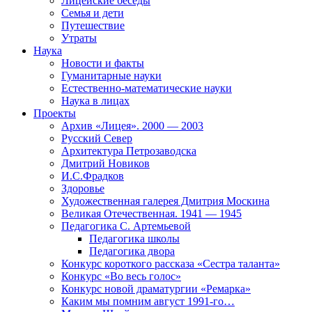
Лицейские беседы
Семья и дети
Путешествие
Утраты
Наука
Новости и факты
Гуманитарные науки
Естественно-математические науки
Наука в лицах
Проекты
Архив «Лицея». 2000 — 2003
Русский Север
Архитектура Петрозаводска
Дмитрий Новиков
И.С.Фрадков
Здоровье
Художественная галерея Дмитрия Москина
Великая Отечественная. 1941 — 1945
Педагогика С. Артемьевой
Педагогика школы
Педагогика двора
Конкурс короткого рассказа «Сестра таланта»
Конкурс «Во весь голос»
Конкурс новой драматургии «Ремарка»
Каким мы помним август 1991-го…