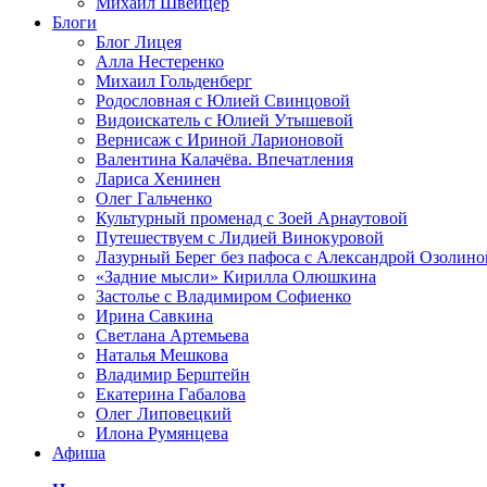
Михаил Швейцер
Блоги
Блог Лицея
Алла Нестеренко
Михаил Гольденберг
Родословная с Юлией Свинцовой
Видоискатель с Юлией Утышевой
Вернисаж с Ириной Ларионовой
Валентина Калачёва. Впечатления
Лариса Хенинен
Олег Гальченко
Культурный променад с Зоей Арнаутовой
Путешествуем с Лидией Винокуровой
Лазурный Берег без пафоса с Александрой Озолино
«Задние мысли» Кирилла Олюшкина
Застолье с Владимиром Софиенко
Ирина Савкина
Светлана Артемьева
Наталья Мешкова
Владимир Берштейн
Екатерина Габалова
Олег Липовецкий
Илона Румянцева
Афиша