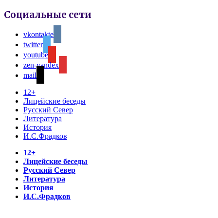
Социальные сети
vkontakte
twitter
youtube
zen-yandex
mail
12+
Лицейские беседы
Русский Север
Литература
История
И.С.Фрадков
12+
Лицейские беседы
Русский Север
Литература
История
И.С.Фрадков