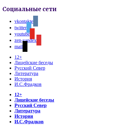
Социальные сети
vkontakte
twitter
youtube
zen-yandex
mail
12+
Лицейские беседы
Русский Север
Литература
История
И.С.Фрадков
12+
Лицейские беседы
Русский Север
Литература
История
И.С.Фрадков