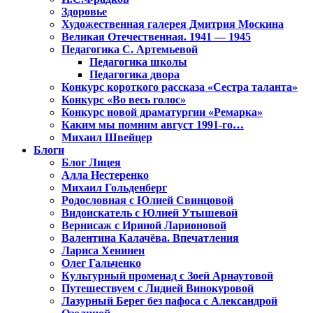
Здоровье
Художественная галерея Дмитрия Москина
Великая Отечественная. 1941 — 1945
Педагогика С. Артемьевой
Педагогика школы
Педагогика двора
Конкурс короткого рассказа «Сестра таланта»
Конкурс «Во весь голос»
Конкурс новой драматургии «Ремарка»
Каким мы помним август 1991-го…
Михаил Швейцер
Блоги
Блог Лицея
Алла Нестеренко
Михаил Гольденберг
Родословная с Юлией Свинцовой
Видоискатель с Юлией Утышевой
Вернисаж с Ириной Ларионовой
Валентина Калачёва. Впечатления
Лариса Хенинен
Олег Гальченко
Культурный променад с Зоей Арнаутовой
Путешествуем с Лидией Винокуровой
Лазурный Берег без пафоса с Александрой