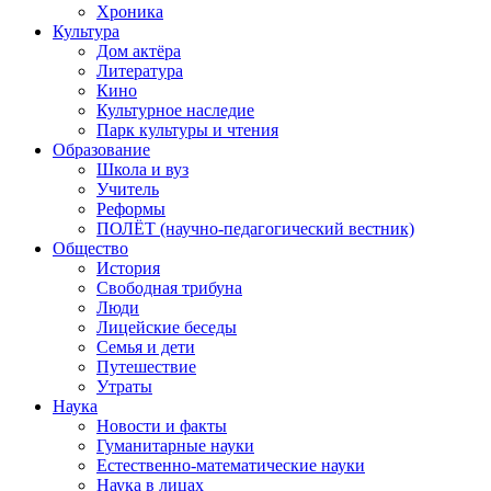
Хроника
Культура
Дом актёра
Литература
Кино
Культурное наследие
Парк культуры и чтения
Образование
Школа и вуз
Учитель
Реформы
ПОЛЁТ (научно-педагогический вестник)
Общество
История
Свободная трибуна
Люди
Лицейские беседы
Семья и дети
Путешествие
Утраты
Наука
Новости и факты
Гуманитарные науки
Естественно-математические науки
Наука в лицах