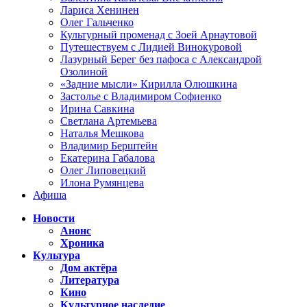
Лариса Хенинен
Олег Гальченко
Культурный променад с Зоей Арнаутовой
Путешествуем с Лидией Винокуровой
Лазурный Берег без пафоса с Александрой
Озолиной
«Задние мысли» Кирилла Олюшкина
Застолье с Владимиром Софиенко
Ирина Савкина
Светлана Артемьева
Наталья Мешкова
Владимир Берштейн
Екатерина Габалова
Олег Липовецкий
Илона Румянцева
Афиша
Новости
Анонс
Хроника
Культура
Дом актёра
Литература
Кино
Культурное наследие