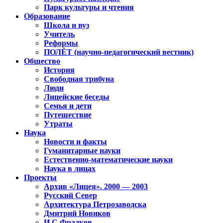
Парк культуры и чтения
Образование
Школа и вуз
Учитель
Реформы
ПОЛЁТ (научно-педагогический вестник)
Общество
История
Свободная трибуна
Люди
Лицейские беседы
Семья и дети
Путешествие
Утраты
Наука
Новости и факты
Гуманитарные науки
Естественно-математические науки
Наука в лицах
Проекты
Архив «Лицея». 2000 — 2003
Русский Север
Архитектура Петрозаводска
Дмитрий Новиков
И.С.Фрадков