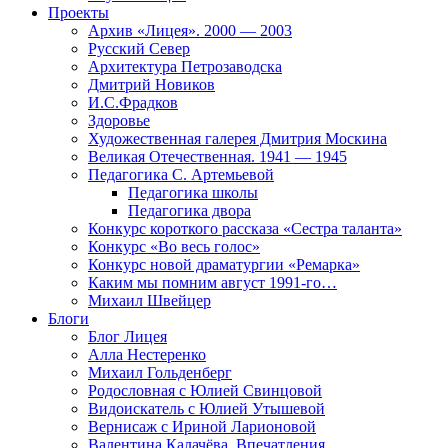
Проекты
Архив «Лицея». 2000 — 2003
Русский Север
Архитектура Петрозаводска
Дмитрий Новиков
И.С.Фрадков
Здоровье
Художественная галерея Дмитрия Москина
Великая Отечественная. 1941 — 1945
Педагогика С. Артемьевой
Педагогика школы
Педагогика двора
Конкурс короткого рассказа «Сестра таланта»
Конкурс «Во весь голос»
Конкурс новой драматургии «Ремарка»
Каким мы помним август 1991-го…
Михаил Швейцер
Блоги
Блог Лицея
Алла Нестеренко
Михаил Гольденберг
Родословная с Юлией Свинцовой
Видоискатель с Юлией Утышевой
Вернисаж с Ириной Ларионовой
Валентина Калачёва. Впечатления