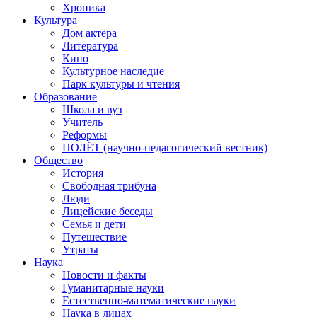
Хроника
Культура
Дом актёра
Литература
Кино
Культурное наследие
Парк культуры и чтения
Образование
Школа и вуз
Учитель
Реформы
ПОЛЁТ (научно-педагогический вестник)
Общество
История
Свободная трибуна
Люди
Лицейские беседы
Семья и дети
Путешествие
Утраты
Наука
Новости и факты
Гуманитарные науки
Естественно-математические науки
Наука в лицах