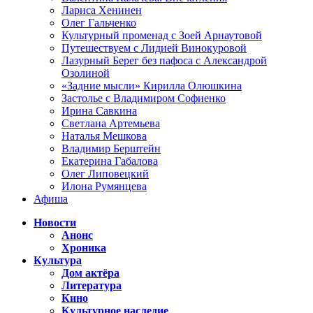
Лариса Хенинен
Олег Гальченко
Культурный променад с Зоей Арнаутовой
Путешествуем с Лидией Винокуровой
Лазурный Берег без пафоса с Александрой
Озолиной
«Задние мысли» Кирилла Олюшкина
Застолье с Владимиром Софиенко
Ирина Савкина
Светлана Артемьева
Наталья Мешкова
Владимир Берштейн
Екатерина Габалова
Олег Липовецкий
Илона Румянцева
Афиша
Новости
Анонс
Хроника
Культура
Дом актёра
Литература
Кино
Культурное наследие