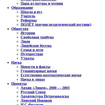
Парк культуры и чтения
Образование
Школа и вуз
Учитель
Реформы
ПОЛЁТ (научно-педагогический вестник)
Общество
История
Свободная трибуна
Люди
Лицейские беседы
Семья и дети
Путешествие
Утраты
Наука
Новости и факты
Гуманитарные науки
Естественно-математические науки
Наука в лицах
Проекты
Архив «Лицея». 2000 — 2003
Русский Север
Архитектура Петрозаводска
Дмитрий Новиков
И.С.Фрадков