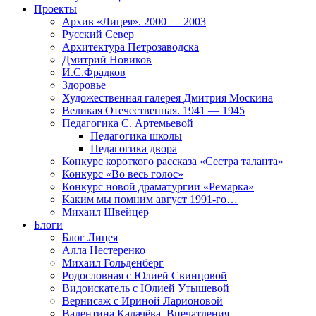
Проекты
Архив «Лицея». 2000 — 2003
Русский Север
Архитектура Петрозаводска
Дмитрий Новиков
И.С.Фрадков
Здоровье
Художественная галерея Дмитрия Москина
Великая Отечественная. 1941 — 1945
Педагогика С. Артемьевой
Педагогика школы
Педагогика двора
Конкурс короткого рассказа «Сестра таланта»
Конкурс «Во весь голос»
Конкурс новой драматургии «Ремарка»
Каким мы помним август 1991-го…
Михаил Швейцер
Блоги
Блог Лицея
Алла Нестеренко
Михаил Гольденберг
Родословная с Юлией Свинцовой
Видоискатель с Юлией Утышевой
Вернисаж с Ириной Ларионовой
Валентина Калачёва. Впечатления