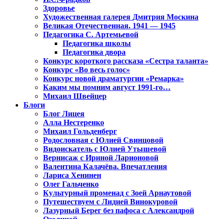
Здоровье
Художественная галерея Дмитрия Москина
Великая Отечественная. 1941 — 1945
Педагогика С. Артемьевой
Педагогика школы
Педагогика двора
Конкурс короткого рассказа «Сестра таланта»
Конкурс «Во весь голос»
Конкурс новой драматургии «Ремарка»
Каким мы помним август 1991-го…
Михаил Швейцер
Блоги
Блог Лицея
Алла Нестеренко
Михаил Гольденберг
Родословная с Юлией Свинцовой
Видоискатель с Юлией Утышевой
Вернисаж с Ириной Ларионовой
Валентина Калачёва. Впечатления
Лариса Хенинен
Олег Гальченко
Культурный променад с Зоей Арнаутовой
Путешествуем с Лидией Винокуровой
Лазурный Берег без пафоса с Александрой