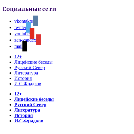
Социальные сети
vkontakte
twitter
youtube
zen-yandex
mail
12+
Лицейские беседы
Русский Север
Литература
История
И.С.Фрадков
12+
Лицейские беседы
Русский Север
Литература
История
И.С.Фрадков