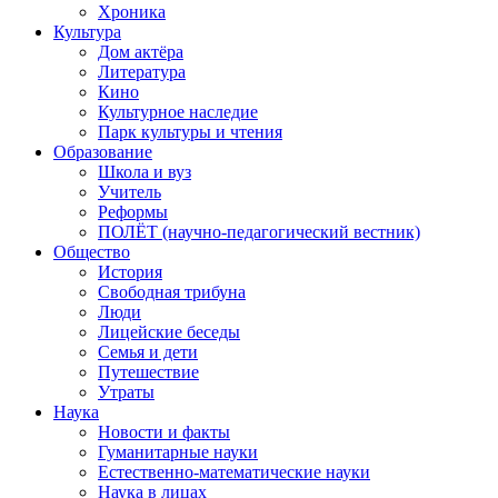
Хроника
Культура
Дом актёра
Литература
Кино
Культурное наследие
Парк культуры и чтения
Образование
Школа и вуз
Учитель
Реформы
ПОЛЁТ (научно-педагогический вестник)
Общество
История
Свободная трибуна
Люди
Лицейские беседы
Семья и дети
Путешествие
Утраты
Наука
Новости и факты
Гуманитарные науки
Естественно-математические науки
Наука в лицах