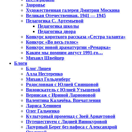
Здоровье
Художественная галерея Дмитрия Москина
Великая Отечественная. 1941 — 1945
Педагогика С. Артемьевой
Педагогика школы
Педагогика двора
Конкурс короткого рассказа «Сестра таланта»
Конкурс «Во весь голос»
Конкурс новой драматургии «Ремарка»
Каким мы помним август 1991-го…
Михаил Швейцер
Блоги
Блог Лицея
Алла Нестеренко
Михаил Гольденберг
Родословная с Юлией Свинцовой
Видоискатель с Юлией Утышевой
Вернисаж с Ириной Ларионовой
Валентина Калачёва. Впечатления
Лариса Хенинен
Олег Гальченко
Культурный променад с Зоей Арнаутовой
Путешествуем с Лидией Винокуровой
Лазурный Берег без пафоса с Александрой