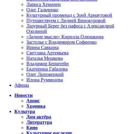
Лариса Хенинен
Олег Гальченко
Культурный променад с Зоей Арнаутовой
Путешествуем с Лидией Винокуровой
Лазурный Берег без пафоса с Александрой
Озолиной
«Задние мысли» Кирилла Олюшкина
Застолье с Владимиром Софиенко
Ирина Савкина
Светлана Артемьева
Наталья Мешкова
Владимир Берштейн
Екатерина Габалова
Олег Липовецкий
Илона Румянцева
Афиша
Новости
Анонс
Хроника
Культура
Дом актёра
Литература
Кино
Культурное наследие