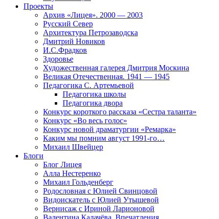
Проекты
Архив «Лицея». 2000 — 2003
Русский Север
Архитектура Петрозаводска
Дмитрий Новиков
И.С.Фрадков
Здоровье
Художественная галерея Дмитрия Москина
Великая Отечественная. 1941 — 1945
Педагогика С. Артемьевой
Педагогика школы
Педагогика двора
Конкурс короткого рассказа «Сестра таланта»
Конкурс «Во весь голос»
Конкурс новой драматургии «Ремарка»
Каким мы помним август 1991-го…
Михаил Швейцер
Блоги
Блог Лицея
Алла Нестеренко
Михаил Гольденберг
Родословная с Юлией Свинцовой
Видоискатель с Юлией Утышевой
Вернисаж с Ириной Ларионовой
Валентина Калачёва. Впечатления