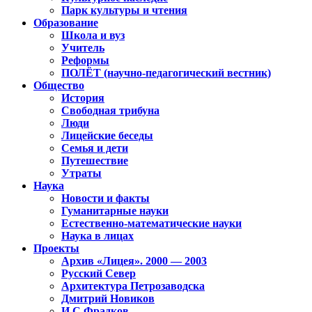
Парк культуры и чтения
Образование
Школа и вуз
Учитель
Реформы
ПОЛЁТ (научно-педагогический вестник)
Общество
История
Свободная трибуна
Люди
Лицейские беседы
Семья и дети
Путешествие
Утраты
Наука
Новости и факты
Гуманитарные науки
Естественно-математические науки
Наука в лицах
Проекты
Архив «Лицея». 2000 — 2003
Русский Север
Архитектура Петрозаводска
Дмитрий Новиков
И.С.Фрадков