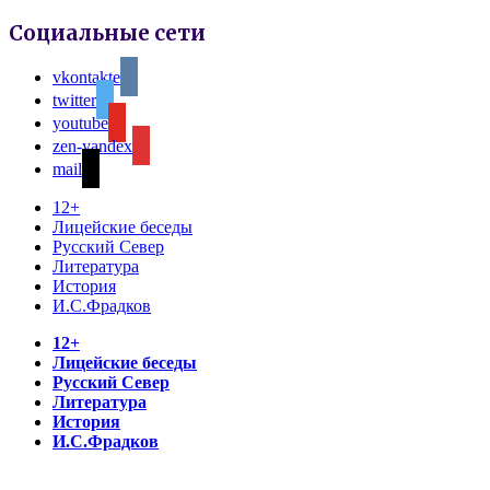
Социальные сети
vkontakte
twitter
youtube
zen-yandex
mail
12+
Лицейские беседы
Русский Север
Литература
История
И.С.Фрадков
12+
Лицейские беседы
Русский Север
Литература
История
И.С.Фрадков