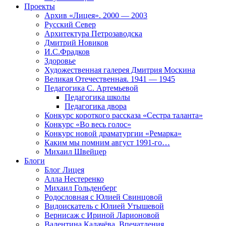
Проекты
Архив «Лицея». 2000 — 2003
Русский Север
Архитектура Петрозаводска
Дмитрий Новиков
И.С.Фрадков
Здоровье
Художественная галерея Дмитрия Москина
Великая Отечественная. 1941 — 1945
Педагогика С. Артемьевой
Педагогика школы
Педагогика двора
Конкурс короткого рассказа «Сестра таланта»
Конкурс «Во весь голос»
Конкурс новой драматургии «Ремарка»
Каким мы помним август 1991-го…
Михаил Швейцер
Блоги
Блог Лицея
Алла Нестеренко
Михаил Гольденберг
Родословная с Юлией Свинцовой
Видоискатель с Юлией Утышевой
Вернисаж с Ириной Ларионовой
Валентина Калачёва. Впечатления