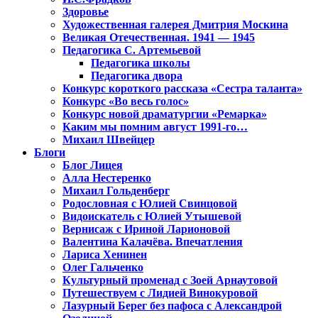
Здоровье
Художественная галерея Дмитрия Москина
Великая Отечественная. 1941 — 1945
Педагогика С. Артемьевой
Педагогика школы
Педагогика двора
Конкурс короткого рассказа «Сестра таланта»
Конкурс «Во весь голос»
Конкурс новой драматургии «Ремарка»
Каким мы помним август 1991-го…
Михаил Швейцер
Блоги
Блог Лицея
Алла Нестеренко
Михаил Гольденберг
Родословная с Юлией Свинцовой
Видоискатель с Юлией Утышевой
Вернисаж с Ириной Ларионовой
Валентина Калачёва. Впечатления
Лариса Хенинен
Олег Гальченко
Культурный променад с Зоей Арнаутовой
Путешествуем с Лидией Винокуровой
Лазурный Берег без пафоса с Александрой