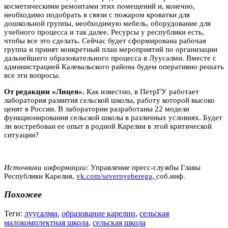
косметическими ремонтами этих помещений и, конечно,
необходимо подобрать в связи с пожаром кроватки для
дошкольной группы, необходимую мебель, оборудование для
учебного процесса и так далее. Ресурсы у республики есть,
чтобы все это сделать. Сейчас будет сформирована рабочая
группа и принят конкретный план мероприятий по организации
дальнейшего образовательного процесса в Луусалми. Вместе с
администрацией Калевальского района будем оперативно решать
все эти вопросы.
От редакции «Лицея».
Как известно, в ПетрГУ работает
лаборатория развития сельской школы, работу которой высоко
ценят в России. В лаборатории разработаны 22 модели
функционирования сельской школы в различных условиях. Будет
ли востребован ее опыт в родной Карелии в этой критической
ситуации?
Источники информации:
Управление пресс-службы Главы
Республики Карелия,
vk.com/severnyeberega,
соб.инф.
Похожее
Теги:
луусалми
,
образование карелии
,
сельская
малокомплектная школа
,
сельская школа