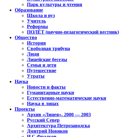
Парк культуры и чтения
Образование
Школа и вуз
Учитель
Реформы
ПОЛЁТ (научно-педагогический вестник)
Общество
История
Свободная трибуна
Люди
Лицейские беседы
Семья и дети
Путешествие
Утраты
Наука
Новости и факты
Гуманитарные науки
Естественно-математические науки
Наука в лицах
Проекты
Архив «Лицея». 2000 — 2003
Русский Север
Архитектура Петрозаводска
Дмитрий Новиков
И.С.Фрадков