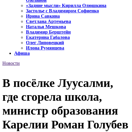
Озолиной
«Задние мысли» Кирилла Олюшкина
Застолье с Владимиром Софиенко
Ирина Савкина
Светлана Артемьева
Наталья Мешкова
Владимир Берштейн
Екатерина Габалова
Олег Липовецкий
Илона Румянцева
Афиша
Новости
В посёлке Луусалми,
где сгорела школа,
министр образования
Карелии Роман Голубев