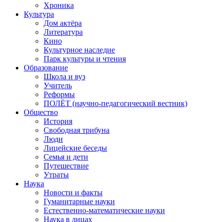
Хроника
Культура
Дом актёра
Литература
Кино
Культурное наследие
Парк культуры и чтения
Образование
Школа и вуз
Учитель
Реформы
ПОЛЁТ (научно-педагогический вестник)
Общество
История
Свободная трибуна
Люди
Лицейские беседы
Семья и дети
Путешествие
Утраты
Наука
Новости и факты
Гуманитарные науки
Естественно-математические науки
Наука в лицах