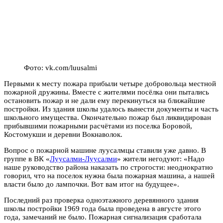
Фото: vk.com/luusalmi
Первыми к месту пожара прибыли четыре добровольца местной
пожарной дружины. Вместе с жителями посёлка они пытались
остановить пожар и не дали ему перекинуться на ближайшие
постройки. Из здания школы удалось вынести документы и часть
школьного имущества. Окончательно пожар был ликвидирован
прибывшими пожарными расчётами из поселка Боровой,
Костомукши и деревни Вокнаволок.
Вопрос о пожарной машине луусалмцы ставили уже давно. В
группе в ВК «
Луусалми-Луусалми
» жители негодуют: «Надо
наше руководство района наказать по строгости: неоднократно
говорил, что на поселок нужна была пожарная машина, а нашей
власти было до лампочки. Вот вам итог на будущее».
Последний раз проверка одноэтажного деревянного здания
школы постройки 1969 года была проведена в августе этого
года, замечаний не было. Пожарная сигнализация сработала