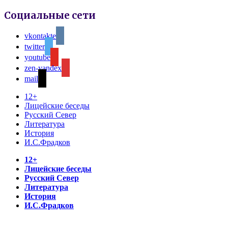
Социальные сети
vkontakte
twitter
youtube
zen-yandex
mail
12+
Лицейские беседы
Русский Север
Литература
История
И.С.Фрадков
12+
Лицейские беседы
Русский Север
Литература
История
И.С.Фрадков