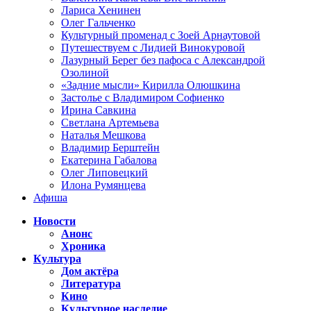
Лариса Хенинен
Олег Гальченко
Культурный променад с Зоей Арнаутовой
Путешествуем с Лидией Винокуровой
Лазурный Берег без пафоса с Александрой
Озолиной
«Задние мысли» Кирилла Олюшкина
Застолье с Владимиром Софиенко
Ирина Савкина
Светлана Артемьева
Наталья Мешкова
Владимир Берштейн
Екатерина Габалова
Олег Липовецкий
Илона Румянцева
Афиша
Новости
Анонс
Хроника
Культура
Дом актёра
Литература
Кино
Культурное наследие