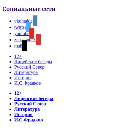
Социальные сети
vkontakte
twitter
youtube
zen-yandex
mail
12+
Лицейские беседы
Русский Север
Литература
История
И.С.Фрадков
12+
Лицейские беседы
Русский Север
Литература
История
И.С.Фрадков