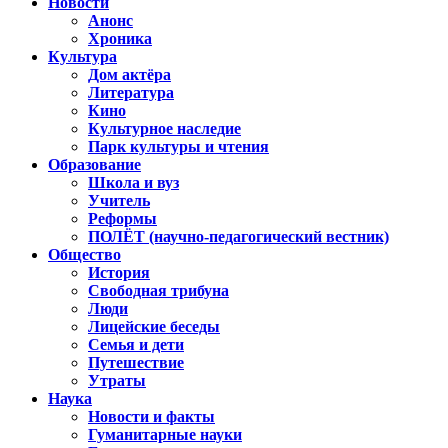
Новости
Анонс
Хроника
Культура
Дом актёра
Литература
Кино
Культурное наследие
Парк культуры и чтения
Образование
Школа и вуз
Учитель
Реформы
ПОЛЁТ (научно-педагогический вестник)
Общество
История
Свободная трибуна
Люди
Лицейские беседы
Семья и дети
Путешествие
Утраты
Наука
Новости и факты
Гуманитарные науки