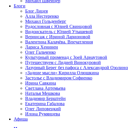
Михаил Швейцер
Блоги
Блог Лицея
Алла Нестеренко
Михаил Гольденберг
Родословная с Юлией Свинцовой
Видоискатель с Юлией Утышевой
Вернисаж с Ириной Ларионовой
Валентина Калачёва. Впечатления
Лариса Хенинен
Олег Гальченко
Культурный променад с Зоей Арнаутовой
Путешествуем с Лидией Винокуровой
Лазурный Берег без пафоса с Александрой Озолино
«Задние мысли» Кирилла Олюшкина
Застолье с Владимиром Софиенко
Ирина Савкина
Светлана Артемьева
Наталья Мешкова
Владимир Берштейн
Екатерина Габалова
Олег Липовецкий
Илона Румянцева
Афиша