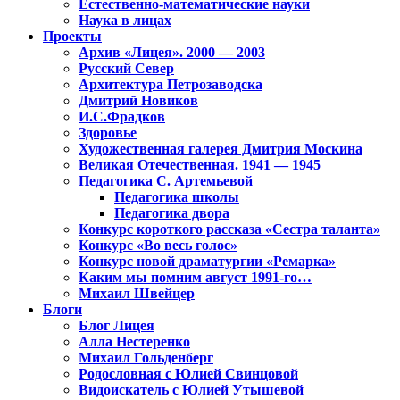
Естественно-математические науки
Наука в лицах
Проекты
Архив «Лицея». 2000 — 2003
Русский Север
Архитектура Петрозаводска
Дмитрий Новиков
И.С.Фрадков
Здоровье
Художественная галерея Дмитрия Москина
Великая Отечественная. 1941 — 1945
Педагогика С. Артемьевой
Педагогика школы
Педагогика двора
Конкурс короткого рассказа «Сестра таланта»
Конкурс «Во весь голос»
Конкурс новой драматургии «Ремарка»
Каким мы помним август 1991-го…
Михаил Швейцер
Блоги
Блог Лицея
Алла Нестеренко
Михаил Гольденберг
Родословная с Юлией Свинцовой
Видоискатель с Юлией Утышевой