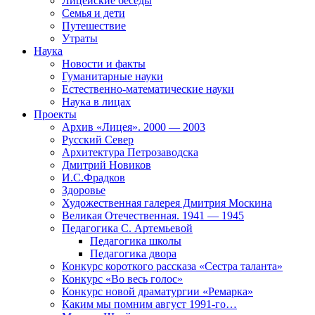
Лицейские беседы
Семья и дети
Путешествие
Утраты
Наука
Новости и факты
Гуманитарные науки
Естественно-математические науки
Наука в лицах
Проекты
Архив «Лицея». 2000 — 2003
Русский Север
Архитектура Петрозаводска
Дмитрий Новиков
И.С.Фрадков
Здоровье
Художественная галерея Дмитрия Москина
Великая Отечественная. 1941 — 1945
Педагогика С. Артемьевой
Педагогика школы
Педагогика двора
Конкурс короткого рассказа «Сестра таланта»
Конкурс «Во весь голос»
Конкурс новой драматургии «Ремарка»
Каким мы помним август 1991-го…