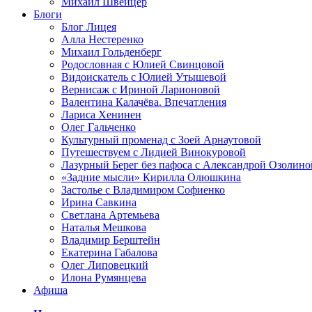
Михаил Швейцер
Блоги
Блог Лицея
Алла Нестеренко
Михаил Гольденберг
Родословная с Юлией Свинцовой
Видоискатель с Юлией Утышевой
Вернисаж с Ириной Ларионовой
Валентина Калачёва. Впечатления
Лариса Хенинен
Олег Гальченко
Культурный променад с Зоей Арнаутовой
Путешествуем с Лидией Винокуровой
Лазурный Берег без пафоса с Александрой Озолино
«Задние мысли» Кирилла Олюшкина
Застолье с Владимиром Софиенко
Ирина Савкина
Светлана Артемьева
Наталья Мешкова
Владимир Берштейн
Екатерина Габалова
Олег Липовецкий
Илона Румянцева
Афиша