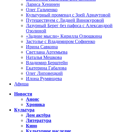
Лариса Хенинен
Олег Гальченко
Культурный променад с Зоей Арнаутовой
Путешествуем с Лидией Винокуровой
Лазурный Берег без пафоса с Александрой
Озолиной
«Задние мысли» Кирилла Олюшкина
Застолье с Владимиром Софиенко
Ирина Савкина
Светлана Артемьева
Наталья Мешкова
Владимир Берштейн
Екатерина Габалова
Олег Липовецкий
Илона Румянцева
Афиша
Новости
Анонс
Хроника
Культура
Дом актёра
Литература
Кино
Культурное наследие