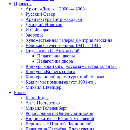
Проекты
Архив «Лицея». 2000 — 2003
Русский Север
Архитектура Петрозаводска
Дмитрий Новиков
И.С.Фрадков
Здоровье
Художественная галерея Дмитрия Москина
Великая Отечественная. 1941 — 1945
Педагогика С. Артемьевой
Педагогика школы
Педагогика двора
Конкурс короткого рассказа «Сестра таланта»
Конкурс «Во весь голос»
Конкурс новой драматургии «Ремарка»
Каким мы помним август 1991-го…
Михаил Швейцер
Блоги
Блог Лицея
Алла Нестеренко
Михаил Гольденберг
Родословная с Юлией Свинцовой
Видоискатель с Юлией Утышевой
Вернисаж с Ириной Ларионовой
Валентина Калачёва. Впечатления