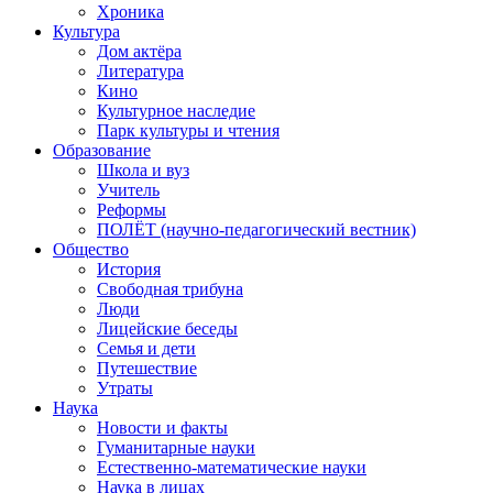
Хроника
Культура
Дом актёра
Литература
Кино
Культурное наследие
Парк культуры и чтения
Образование
Школа и вуз
Учитель
Реформы
ПОЛЁТ (научно-педагогический вестник)
Общество
История
Свободная трибуна
Люди
Лицейские беседы
Семья и дети
Путешествие
Утраты
Наука
Новости и факты
Гуманитарные науки
Естественно-математические науки
Наука в лицах