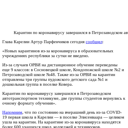
Карантин по коронавирусу завершился в Петрозаводском а
Глава Карелии Артур Парфенчиков сегодня
сообщил
:
«Новых карантинов из-за коронавируса в образовательных
учреждениях республики за сутки не введено.
Из-за случаев ОРВИ на дистанционное обучение переведены
еще 9 классов: в Сосновецкой школе, Кондопожской школе №2 и
Петрозаводской школе №48. Также из-за ОРВИ на карантин
отправлены три группы пудожского детского сада №1 и
дошкольная группа в поселке Ковера.
Карантин по коронавирусу завершился в Петрозаводском
автотранспортном техникуме, две группы студентов вернулись к
очному формату обучения».
Напомним
, что по состоянию на вчерашний день из-за COVID-
19 первая школа в Карелии — в поселке Элисенваара — целиком
ушла на карантин. На карантине из-за коронавируса находятся
более 600 учащихся школ, колледжей и техникумов.