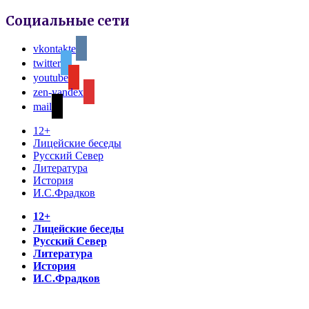
Социальные сети
vkontakte
twitter
youtube
zen-yandex
mail
12+
Лицейские беседы
Русский Север
Литература
История
И.С.Фрадков
12+
Лицейские беседы
Русский Север
Литература
История
И.С.Фрадков