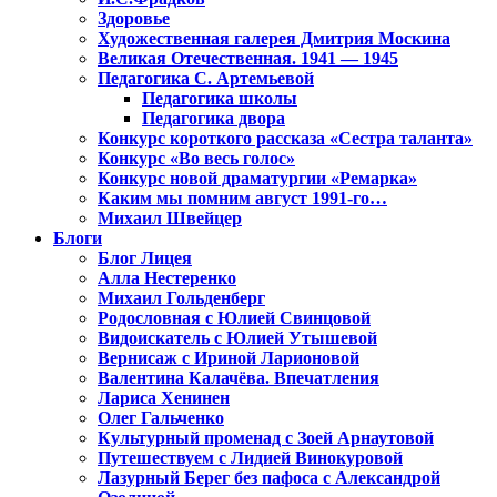
Здоровье
Художественная галерея Дмитрия Москина
Великая Отечественная. 1941 — 1945
Педагогика С. Артемьевой
Педагогика школы
Педагогика двора
Конкурс короткого рассказа «Сестра таланта»
Конкурс «Во весь голос»
Конкурс новой драматургии «Ремарка»
Каким мы помним август 1991-го…
Михаил Швейцер
Блоги
Блог Лицея
Алла Нестеренко
Михаил Гольденберг
Родословная с Юлией Свинцовой
Видоискатель с Юлией Утышевой
Вернисаж с Ириной Ларионовой
Валентина Калачёва. Впечатления
Лариса Хенинен
Олег Гальченко
Культурный променад с Зоей Арнаутовой
Путешествуем с Лидией Винокуровой
Лазурный Берег без пафоса с Александрой