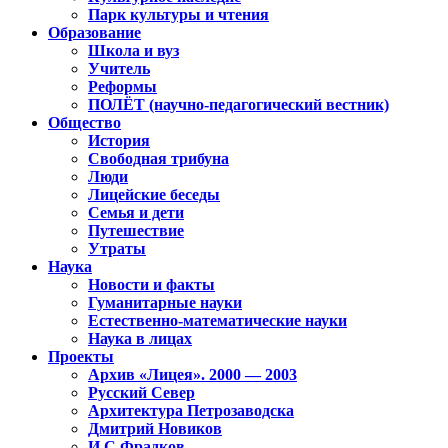
Парк культуры и чтения
Образование
Школа и вуз
Учитель
Реформы
ПОЛЁТ (научно-педагогический вестник)
Общество
История
Свободная трибуна
Люди
Лицейские беседы
Семья и дети
Путешествие
Утраты
Наука
Новости и факты
Гуманитарные науки
Естественно-математические науки
Наука в лицах
Проекты
Архив «Лицея». 2000 — 2003
Русский Север
Архитектура Петрозаводска
Дмитрий Новиков
И.С.Фрадков