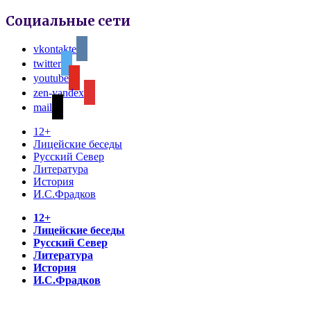
Социальные сети
vkontakte
twitter
youtube
zen-yandex
mail
12+
Лицейские беседы
Русский Север
Литература
История
И.С.Фрадков
12+
Лицейские беседы
Русский Север
Литература
История
И.С.Фрадков