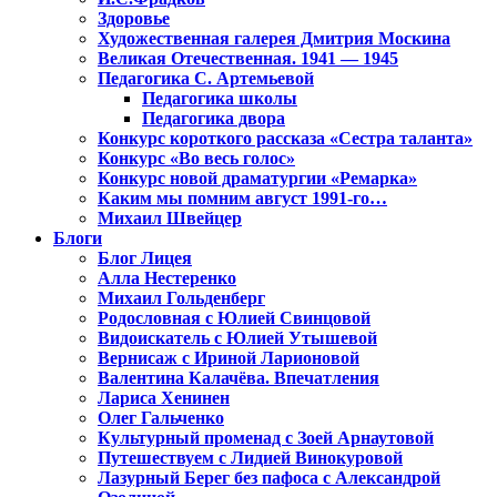
Здоровье
Художественная галерея Дмитрия Москина
Великая Отечественная. 1941 — 1945
Педагогика С. Артемьевой
Педагогика школы
Педагогика двора
Конкурс короткого рассказа «Сестра таланта»
Конкурс «Во весь голос»
Конкурс новой драматургии «Ремарка»
Каким мы помним август 1991-го…
Михаил Швейцер
Блоги
Блог Лицея
Алла Нестеренко
Михаил Гольденберг
Родословная с Юлией Свинцовой
Видоискатель с Юлией Утышевой
Вернисаж с Ириной Ларионовой
Валентина Калачёва. Впечатления
Лариса Хенинен
Олег Гальченко
Культурный променад с Зоей Арнаутовой
Путешествуем с Лидией Винокуровой
Лазурный Берег без пафоса с Александрой