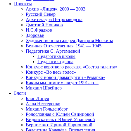
Проекты
Архив «Лицея». 2000 — 2003
Русский Север
Архитектура Петрозаводска
Дмитрий Новиков
И.С.Фрадков
Здоровье
Художественная галерея Дмитрия Москина
Великая Отечественная. 1941 — 1945
Педагогика С. Артемьевой
Педагогика школы
Педагогика двора
Конкурс короткого рассказа «Сестра таланта»
Конкурс «Во весь голос»
Конкурс новой драматургии «Ремарка»
Каким мы помним август 1991-го…
Михаил Швейцер
Блоги
Блог Лицея
Алла Нестеренко
Михаил Гольденберг
Родословная с Юлией Свинцовой
Видоискатель с Юлией Утышевой
Вернисаж с Ириной Ларионовой
Валентина Калачёва. Впечатления