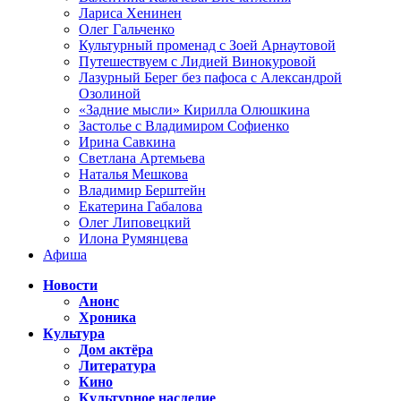
Лариса Хенинен
Олег Гальченко
Культурный променад с Зоей Арнаутовой
Путешествуем с Лидией Винокуровой
Лазурный Берег без пафоса с Александрой
Озолиной
«Задние мысли» Кирилла Олюшкина
Застолье с Владимиром Софиенко
Ирина Савкина
Светлана Артемьева
Наталья Мешкова
Владимир Берштейн
Екатерина Габалова
Олег Липовецкий
Илона Румянцева
Афиша
Новости
Анонс
Хроника
Культура
Дом актёра
Литература
Кино
Культурное наследие