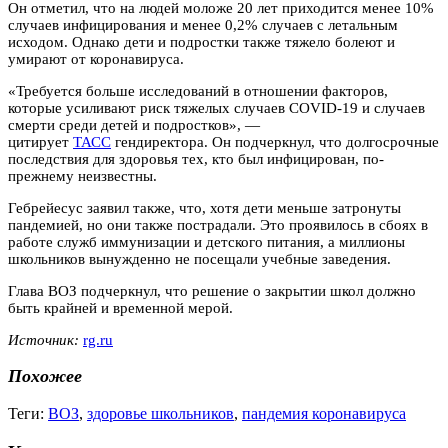
Он отметил, что на людей моложе 20 лет приходится менее 10%
случаев инфицирования и менее 0,2% случаев с летальным
исходом. Однако дети и подростки также тяжело болеют и
умирают от коронавируса.
«Требуется больше исследований в отношении факторов,
которые усиливают риск тяжелых случаев COVID-19 и случаев
смерти среди детей и подростков», —
цитирует
ТАСС
гендиректора. Он подчеркнул, что долгосрочные
последствия для здоровья тех, кто был инфицирован, по-
прежнему неизвестны.
Гебрейесус заявил также, что, хотя дети меньше затронуты
пандемией, но они также пострадали. Это проявилось в сбоях в
работе служб иммунизации и детского питания, а миллионы
школьников вынужденно не посещали учебные заведения.
Глава ВОЗ подчеркнул, что решение о закрытии школ должно
быть крайней и временной мерой.
Источник:
rg.ru
Похожее
Теги:
ВОЗ
,
здоровье школьников
,
пандемия коронавируса