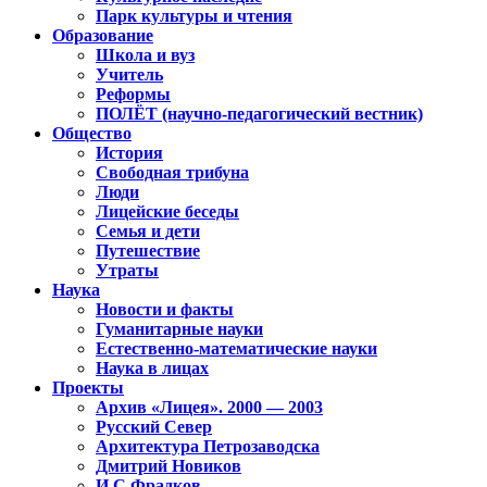
Парк культуры и чтения
Образование
Школа и вуз
Учитель
Реформы
ПОЛЁТ (научно-педагогический вестник)
Общество
История
Свободная трибуна
Люди
Лицейские беседы
Семья и дети
Путешествие
Утраты
Наука
Новости и факты
Гуманитарные науки
Естественно-математические науки
Наука в лицах
Проекты
Архив «Лицея». 2000 — 2003
Русский Север
Архитектура Петрозаводска
Дмитрий Новиков
И.С.Фрадков