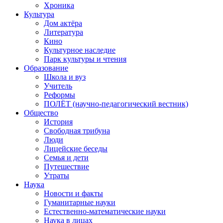
Хроника
Культура
Дом актёра
Литература
Кино
Культурное наследие
Парк культуры и чтения
Образование
Школа и вуз
Учитель
Реформы
ПОЛЁТ (научно-педагогический вестник)
Общество
История
Свободная трибуна
Люди
Лицейские беседы
Семья и дети
Путешествие
Утраты
Наука
Новости и факты
Гуманитарные науки
Естественно-математические науки
Наука в лицах