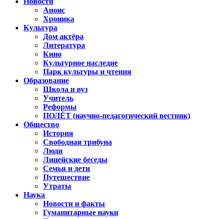
Новости
Анонс
Хроника
Культура
Дом актёра
Литература
Кино
Культурное наследие
Парк культуры и чтения
Образование
Школа и вуз
Учитель
Реформы
ПОЛЁТ (научно-педагогический вестник)
Общество
История
Свободная трибуна
Люди
Лицейские беседы
Семья и дети
Путешествие
Утраты
Наука
Новости и факты
Гуманитарные науки