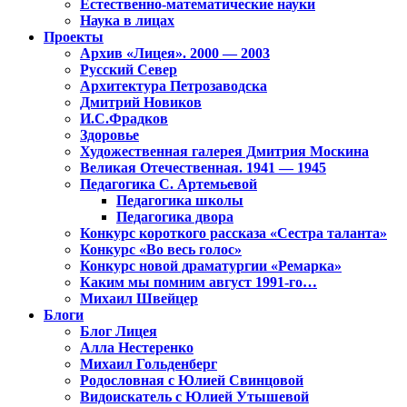
Естественно-математические науки
Наука в лицах
Проекты
Архив «Лицея». 2000 — 2003
Русский Север
Архитектура Петрозаводска
Дмитрий Новиков
И.С.Фрадков
Здоровье
Художественная галерея Дмитрия Москина
Великая Отечественная. 1941 — 1945
Педагогика С. Артемьевой
Педагогика школы
Педагогика двора
Конкурс короткого рассказа «Сестра таланта»
Конкурс «Во весь голос»
Конкурс новой драматургии «Ремарка»
Каким мы помним август 1991-го…
Михаил Швейцер
Блоги
Блог Лицея
Алла Нестеренко
Михаил Гольденберг
Родословная с Юлией Свинцовой
Видоискатель с Юлией Утышевой