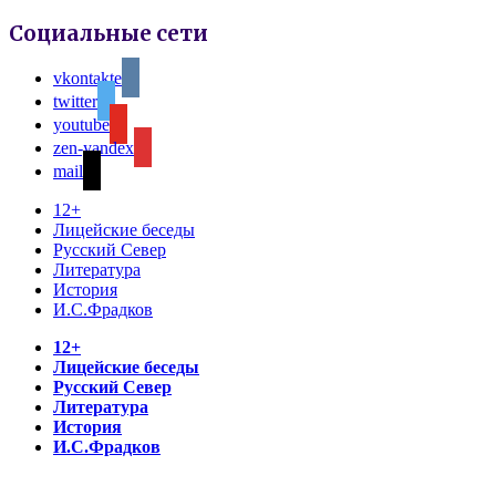
Социальные сети
vkontakte
twitter
youtube
zen-yandex
mail
12+
Лицейские беседы
Русский Север
Литература
История
И.С.Фрадков
12+
Лицейские беседы
Русский Север
Литература
История
И.С.Фрадков