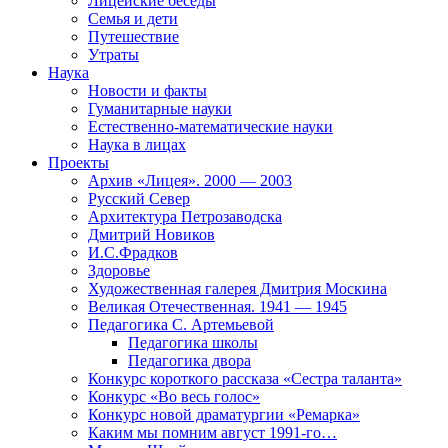
Лицейские беседы
Семья и дети
Путешествие
Утраты
Наука
Новости и факты
Гуманитарные науки
Естественно-математические науки
Наука в лицах
Проекты
Архив «Лицея». 2000 — 2003
Русский Север
Архитектура Петрозаводска
Дмитрий Новиков
И.С.Фрадков
Здоровье
Художественная галерея Дмитрия Москина
Великая Отечественная. 1941 — 1945
Педагогика С. Артемьевой
Педагогика школы
Педагогика двора
Конкурс короткого рассказа «Сестра таланта»
Конкурс «Во весь голос»
Конкурс новой драматургии «Ремарка»
Каким мы помним август 1991-го…