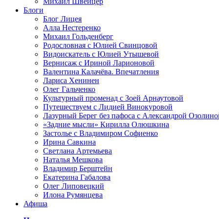
Михаил Швейцер
Блоги
Блог Лицея
Алла Нестеренко
Михаил Гольденберг
Родословная с Юлией Свинцовой
Видоискатель с Юлией Утышевой
Вернисаж с Ириной Ларионовой
Валентина Калачёва. Впечатления
Лариса Хенинен
Олег Гальченко
Культурный променад с Зоей Арнаутовой
Путешествуем с Лидией Винокуровой
Лазурный Берег без пафоса с Александрой Озолино
«Задние мысли» Кирилла Олюшкина
Застолье с Владимиром Софиенко
Ирина Савкина
Светлана Артемьева
Наталья Мешкова
Владимир Берштейн
Екатерина Габалова
Олег Липовецкий
Илона Румянцева
Афиша