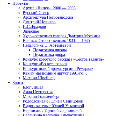
Проекты
Архив «Лицея». 2000 — 2003
Русский Север
Архитектура Петрозаводска
Дмитрий Новиков
И.С.Фрадков
Здоровье
Художественная галерея Дмитрия Москина
Великая Отечественная. 1941 — 1945
Педагогика С. Артемьевой
Педагогика школы
Педагогика двора
Конкурс короткого рассказа «Сестра таланта»
Конкурс «Во весь голос»
Конкурс новой драматургии «Ремарка»
Каким мы помним август 1991-го…
Михаил Швейцер
Блоги
Блог Лицея
Алла Нестеренко
Михаил Гольденберг
Родословная с Юлией Свинцовой
Видоискатель с Юлией Утышевой
Вернисаж с Ириной Ларионовой
Валентина Калачёва. Впечатления