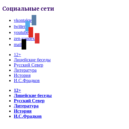
Социальные сети
vkontakte
twitter
youtube
zen-yandex
mail
12+
Лицейские беседы
Русский Север
Литература
История
И.С.Фрадков
12+
Лицейские беседы
Русский Север
Литература
История
И.С.Фрадков