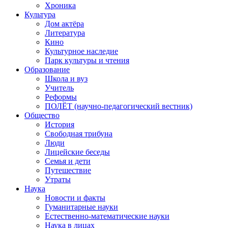
Хроника
Культура
Дом актёра
Литература
Кино
Культурное наследие
Парк культуры и чтения
Образование
Школа и вуз
Учитель
Реформы
ПОЛЁТ (научно-педагогический вестник)
Общество
История
Свободная трибуна
Люди
Лицейские беседы
Семья и дети
Путешествие
Утраты
Наука
Новости и факты
Гуманитарные науки
Естественно-математические науки
Наука в лицах