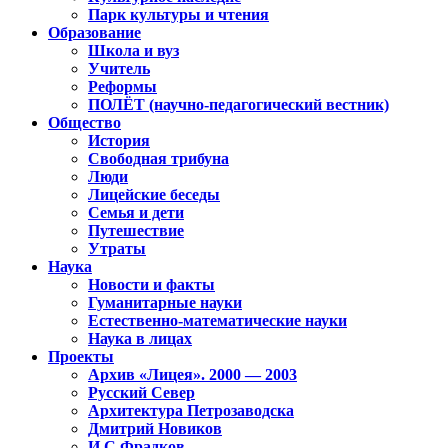
Парк культуры и чтения
Образование
Школа и вуз
Учитель
Реформы
ПОЛЁТ (научно-педагогический вестник)
Общество
История
Свободная трибуна
Люди
Лицейские беседы
Семья и дети
Путешествие
Утраты
Наука
Новости и факты
Гуманитарные науки
Естественно-математические науки
Наука в лицах
Проекты
Архив «Лицея». 2000 — 2003
Русский Север
Архитектура Петрозаводска
Дмитрий Новиков
И.С.Фрадков