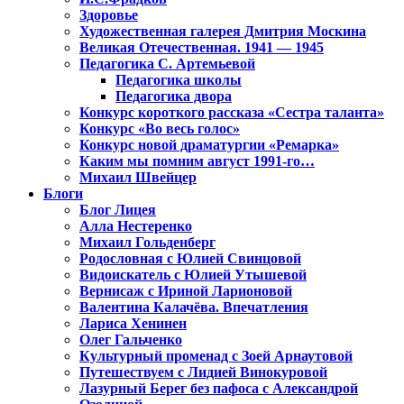
Здоровье
Художественная галерея Дмитрия Москина
Великая Отечественная. 1941 — 1945
Педагогика С. Артемьевой
Педагогика школы
Педагогика двора
Конкурс короткого рассказа «Сестра таланта»
Конкурс «Во весь голос»
Конкурс новой драматургии «Ремарка»
Каким мы помним август 1991-го…
Михаил Швейцер
Блоги
Блог Лицея
Алла Нестеренко
Михаил Гольденберг
Родословная с Юлией Свинцовой
Видоискатель с Юлией Утышевой
Вернисаж с Ириной Ларионовой
Валентина Калачёва. Впечатления
Лариса Хенинен
Олег Гальченко
Культурный променад с Зоей Арнаутовой
Путешествуем с Лидией Винокуровой
Лазурный Берег без пафоса с Александрой