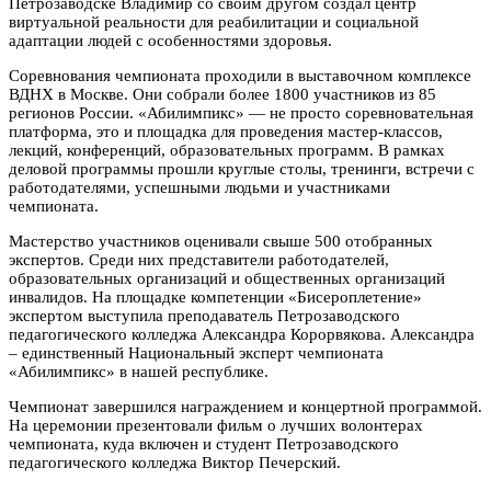
Петрозаводске Владимир со своим другом создал центр
виртуальной реальности для реабилитации и социальной
адаптации людей с особенностями здоровья.
Соревнования чемпионата проходили в выставочном комплексе
ВДНХ в Москве. Они собрали более 1800 участников из 85
регионов России. «Абилимпикс» — не просто соревновательная
платформа, это и площадка для проведения мастер-классов,
лекций, конференций, образовательных программ. В рамках
деловой программы прошли круглые столы, тренинги, встречи с
работодателями, успешными людьми и участниками
чемпионата.
Мастерство участников оценивали свыше 500 отобранных
экспертов. Среди них представители работодателей,
образовательных организаций и общественных организаций
инвалидов. На площадке компетенции «Бисероплетение»
экспертом выступила преподаватель Петрозаводского
педагогического колледжа Александра Корорвякова. Александра
– единственный Национальный эксперт чемпионата
«Абилимпикс» в нашей республике.
Чемпионат завершился награждением и концертной программой.
На церемонии презентовали фильм о лучших волонтерах
чемпионата, куда включен и студент Петрозаводского
педагогического колледжа Виктор Печерский.