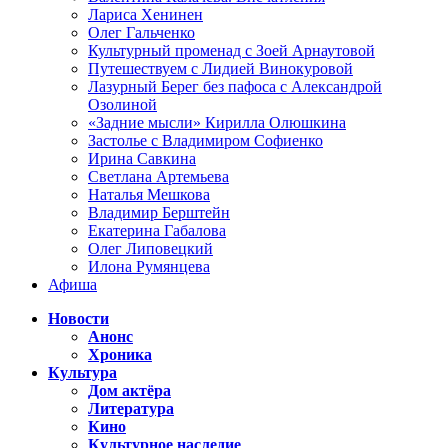
Лариса Хенинен
Олег Гальченко
Культурный променад с Зоей Арнаутовой
Путешествуем с Лидией Винокуровой
Лазурный Берег без пафоса с Александрой
Озолиной
«Задние мысли» Кирилла Олюшкина
Застолье с Владимиром Софиенко
Ирина Савкина
Светлана Артемьева
Наталья Мешкова
Владимир Берштейн
Екатерина Габалова
Олег Липовецкий
Илона Румянцева
Афиша
Новости
Анонс
Хроника
Культура
Дом актёра
Литература
Кино
Культурное наследие