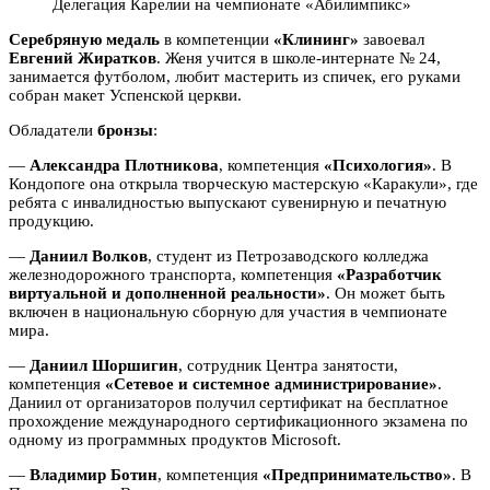
Делегация Карелии на чемпионате «Абилимпикс»
Серебряную медаль
в компетенции
«Клининг»
завоевал
Евгений Жиратков
. Женя учится в школе-интернате № 24,
занимается футболом, любит мастерить из спичек, его руками
собран макет Успенской церкви.
Обладатели
бронзы
:
—
Александра Плотникова
, компетенция
«Психология»
. В
Кондопоге она открыла творческую мастерскую «Каракули», где
ребята с инвалидностью выпускают сувенирную и печатную
продукцию.
—
Даниил Волков
, студент из Петрозаводского колледжа
железнодорожного транспорта, компетенция
«Разработчик
виртуальной и дополненной реальности»
. Он может быть
включен в национальную сборную для участия в чемпионате
мира.
—
Даниил Шоршигин
, сотрудник Центра занятости,
компетенция
«Сетевое и системное администрирование»
.
Даниил от организаторов получил сертификат на бесплатное
прохождение международного сертификационного экзамена по
одному из программных продуктов Microsoft.
—
Владимир Ботин
, компетенция
«Предпринимательство»
. В