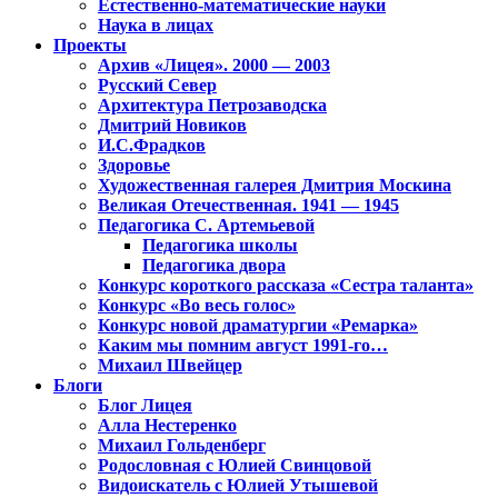
Естественно-математические науки
Наука в лицах
Проекты
Архив «Лицея». 2000 — 2003
Русский Север
Архитектура Петрозаводска
Дмитрий Новиков
И.С.Фрадков
Здоровье
Художественная галерея Дмитрия Москина
Великая Отечественная. 1941 — 1945
Педагогика С. Артемьевой
Педагогика школы
Педагогика двора
Конкурс короткого рассказа «Сестра таланта»
Конкурс «Во весь голос»
Конкурс новой драматургии «Ремарка»
Каким мы помним август 1991-го…
Михаил Швейцер
Блоги
Блог Лицея
Алла Нестеренко
Михаил Гольденберг
Родословная с Юлией Свинцовой
Видоискатель с Юлией Утышевой