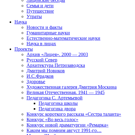
Лицейские беседы
Семья и дети
Путешествие
Утраты
Наука
Новости и факты
Гуманитарные науки
Естественно-математические науки
Наука в лицах
Проекты
Архив «Лицея». 2000 — 2003
Русский Север
Архитектура Петрозаводска
Дмитрий Новиков
И.С.Фрадков
Здоровье
Художественная галерея Дмитрия Москина
Великая Отечественная. 1941 — 1945
Педагогика С. Артемьевой
Педагогика школы
Педагогика двора
Конкурс короткого рассказа «Сестра таланта»
Конкурс «Во весь голос»
Конкурс новой драматургии «Ремарка»
Каким мы помним август 1991-го…