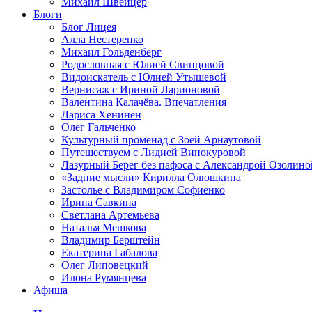
Михаил Швейцер
Блоги
Блог Лицея
Алла Нестеренко
Михаил Гольденберг
Родословная с Юлией Свинцовой
Видоискатель с Юлией Утышевой
Вернисаж с Ириной Ларионовой
Валентина Калачёва. Впечатления
Лариса Хенинен
Олег Гальченко
Культурный променад с Зоей Арнаутовой
Путешествуем с Лидией Винокуровой
Лазурный Берег без пафоса с Александрой Озолино
«Задние мысли» Кирилла Олюшкина
Застолье с Владимиром Софиенко
Ирина Савкина
Светлана Артемьева
Наталья Мешкова
Владимир Берштейн
Екатерина Габалова
Олег Липовецкий
Илона Румянцева
Афиша