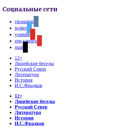
Социальные сети
vkontakte
twitter
youtube
zen-yandex
mail
12+
Лицейские беседы
Русский Север
Литература
История
И.С.Фрадков
12+
Лицейские беседы
Русский Север
Литература
История
И.С.Фрадков