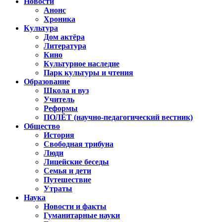
Новости
Анонс
Хроника
Культура
Дом актёра
Литература
Кино
Культурное наследие
Парк культуры и чтения
Образование
Школа и вуз
Учитель
Реформы
ПОЛЁТ (научно-педагогический вестник)
Общество
История
Свободная трибуна
Люди
Лицейские беседы
Семья и дети
Путешествие
Утраты
Наука
Новости и факты
Гуманитарные науки