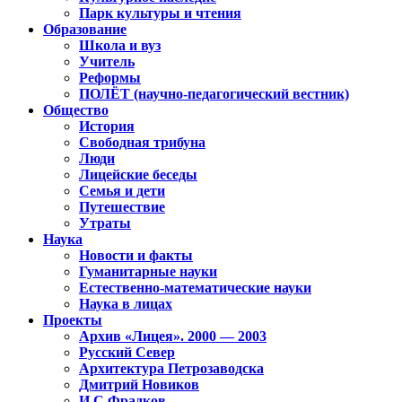
Парк культуры и чтения
Образование
Школа и вуз
Учитель
Реформы
ПОЛЁТ (научно-педагогический вестник)
Общество
История
Свободная трибуна
Люди
Лицейские беседы
Семья и дети
Путешествие
Утраты
Наука
Новости и факты
Гуманитарные науки
Естественно-математические науки
Наука в лицах
Проекты
Архив «Лицея». 2000 — 2003
Русский Север
Архитектура Петрозаводска
Дмитрий Новиков
И.С.Фрадков