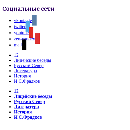
Социальные сети
vkontakte
twitter
youtube
zen-yandex
mail
12+
Лицейские беседы
Русский Север
Литература
История
И.С.Фрадков
12+
Лицейские беседы
Русский Север
Литература
История
И.С.Фрадков