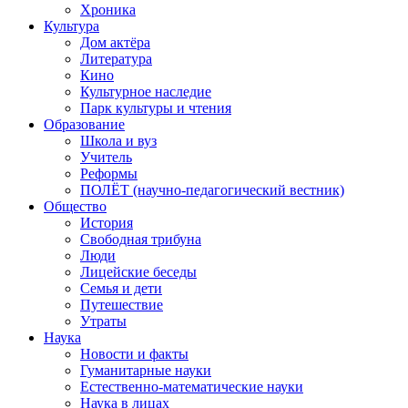
Хроника
Культура
Дом актёра
Литература
Кино
Культурное наследие
Парк культуры и чтения
Образование
Школа и вуз
Учитель
Реформы
ПОЛЁТ (научно-педагогический вестник)
Общество
История
Свободная трибуна
Люди
Лицейские беседы
Семья и дети
Путешествие
Утраты
Наука
Новости и факты
Гуманитарные науки
Естественно-математические науки
Наука в лицах