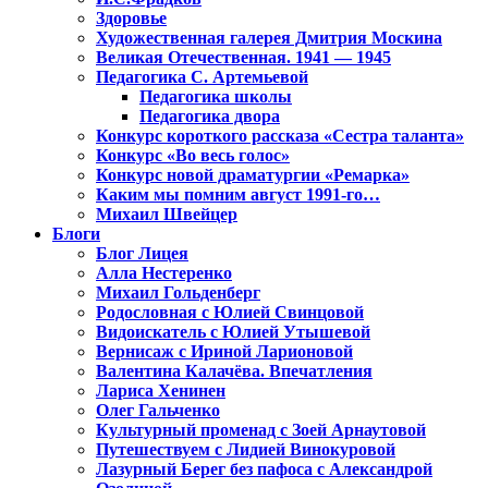
Здоровье
Художественная галерея Дмитрия Москина
Великая Отечественная. 1941 — 1945
Педагогика С. Артемьевой
Педагогика школы
Педагогика двора
Конкурс короткого рассказа «Сестра таланта»
Конкурс «Во весь голос»
Конкурс новой драматургии «Ремарка»
Каким мы помним август 1991-го…
Михаил Швейцер
Блоги
Блог Лицея
Алла Нестеренко
Михаил Гольденберг
Родословная с Юлией Свинцовой
Видоискатель с Юлией Утышевой
Вернисаж с Ириной Ларионовой
Валентина Калачёва. Впечатления
Лариса Хенинен
Олег Гальченко
Культурный променад с Зоей Арнаутовой
Путешествуем с Лидией Винокуровой
Лазурный Берег без пафоса с Александрой