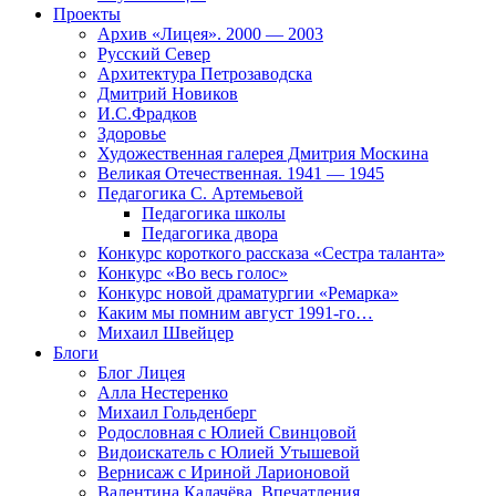
Проекты
Архив «Лицея». 2000 — 2003
Русский Север
Архитектура Петрозаводска
Дмитрий Новиков
И.С.Фрадков
Здоровье
Художественная галерея Дмитрия Москина
Великая Отечественная. 1941 — 1945
Педагогика С. Артемьевой
Педагогика школы
Педагогика двора
Конкурс короткого рассказа «Сестра таланта»
Конкурс «Во весь голос»
Конкурс новой драматургии «Ремарка»
Каким мы помним август 1991-го…
Михаил Швейцер
Блоги
Блог Лицея
Алла Нестеренко
Михаил Гольденберг
Родословная с Юлией Свинцовой
Видоискатель с Юлией Утышевой
Вернисаж с Ириной Ларионовой
Валентина Калачёва. Впечатления