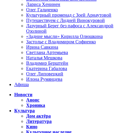
Лариса Хенинен
Олег Гальченко
Культурный променад с Зоей Арнаутовой
Путешествуем с Лидией Винокуровой
Лазурный Берег без пафоса с Александрой
Озолиной
«Задние мысли» Кирилла Олюшкина
Застолье с Владимиром Софиенко
Ирина Савкина
Светлана Артемьева
Наталья Мешкова
Владимир Берштейн
Екатерина Габалова
Олег Липовецкий
Илона Румянцева
Афиша
Новости
Анонс
Хроника
Культура
Дом актёра
Литература
Кино
Культурное наследие