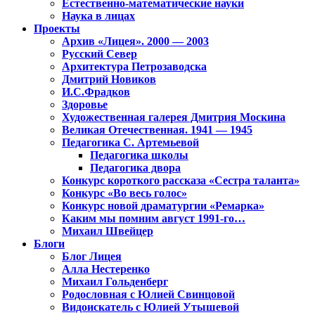
Естественно-математические науки
Наука в лицах
Проекты
Архив «Лицея». 2000 — 2003
Русский Север
Архитектура Петрозаводска
Дмитрий Новиков
И.С.Фрадков
Здоровье
Художественная галерея Дмитрия Москина
Великая Отечественная. 1941 — 1945
Педагогика С. Артемьевой
Педагогика школы
Педагогика двора
Конкурс короткого рассказа «Сестра таланта»
Конкурс «Во весь голос»
Конкурс новой драматургии «Ремарка»
Каким мы помним август 1991-го…
Михаил Швейцер
Блоги
Блог Лицея
Алла Нестеренко
Михаил Гольденберг
Родословная с Юлией Свинцовой
Видоискатель с Юлией Утышевой