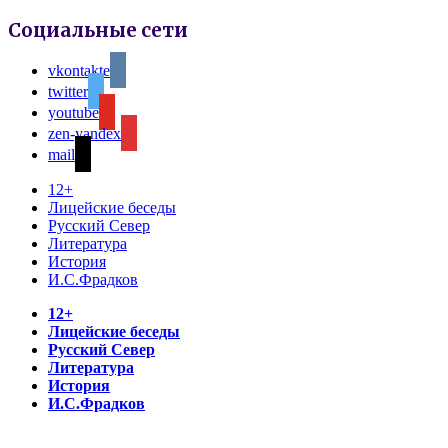
Социальные сети
vkontakte
twitter
youtube
zen-yandex
mail
12+
Лицейские беседы
Русский Север
Литература
История
И.С.Фрадков
12+
Лицейские беседы
Русский Север
Литература
История
И.С.Фрадков