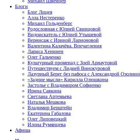
Михаил Швейцер
Блоги
Блог Лицея
Алла Нестеренко
Михаил Гольденберг
Родословная с Юлией Свинцовой
Видоискатель с Юлией Утышевой
Вернисаж с Ириной Ларионовой
Валентина Калачёва. Впечатления
Лариса Хенинен
Олег Гальченко
Культурный променад с Зоей Арнаутовой
Путешествуем с Лидией Винокуровой
Лазурный Берег без пафоса с Александрой Озолино
«Задние мысли» Кирилла Олюшкина
Застолье с Владимиром Софиенко
Ирина Савкина
Светлана Артемьева
Наталья Мешкова
Владимир Берштейн
Екатерина Габалова
Олег Липовецкий
Илона Румянцева
Афиша