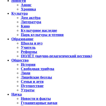
Новости
Анонс
Хроника
Культура
Дом актёра
Литература
Кино
Культурное наследие
Парк культуры и чтения
Образование
Школа и вуз
Учитель
Реформы
ПОЛЁТ (научно-педагогический вестник)
Общество
История
Свободная трибуна
Люди
Лицейские беседы
Семья и дети
Путешествие
Утраты
Наука
Новости и факты
Гуманитарные науки