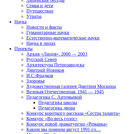
Лицейские беседы
Семья и дети
Путешествие
Утраты
Наука
Новости и факты
Гуманитарные науки
Естественно-математические науки
Наука в лицах
Проекты
Архив «Лицея». 2000 — 2003
Русский Север
Архитектура Петрозаводска
Дмитрий Новиков
И.С.Фрадков
Здоровье
Художественная галерея Дмитрия Москина
Великая Отечественная. 1941 — 1945
Педагогика С. Артемьевой
Педагогика школы
Педагогика двора
Конкурс короткого рассказа «Сестра таланта»
Конкурс «Во весь голос»
Конкурс новой драматургии «Ремарка»
Каким мы помним август 1991-го…