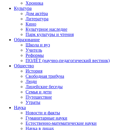
Хроника
Культура
Дом актёра
Литература
Кино
Культурное наследие
Парк культуры и чтения
Образование
Школа и вуз
Учитель
Реформы
ПОЛЁТ (научно-педагогический вестник)
Общество
История
Свободная трибуна
Люди
Лицейские беседы
Семья и дети
Путешествие
Утраты
Наука
Новости и факты
Гуманитарные науки
Естественно-математические науки
Наука в лицах