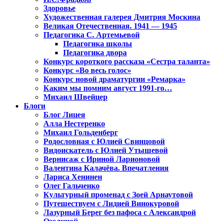
Здоровье
Художественная галерея Дмитрия Москина
Великая Отечественная. 1941 — 1945
Педагогика С. Артемьевой
Педагогика школы
Педагогика двора
Конкурс короткого рассказа «Сестра таланта»
Конкурс «Во весь голос»
Конкурс новой драматургии «Ремарка»
Каким мы помним август 1991-го…
Михаил Швейцер
Блоги
Блог Лицея
Алла Нестеренко
Михаил Гольденберг
Родословная с Юлией Свинцовой
Видоискатель с Юлией Утышевой
Вернисаж с Ириной Ларионовой
Валентина Калачёва. Впечатления
Лариса Хенинен
Олег Гальченко
Культурный променад с Зоей Арнаутовой
Путешествуем с Лидией Винокуровой
Лазурный Берег без пафоса с Александрой