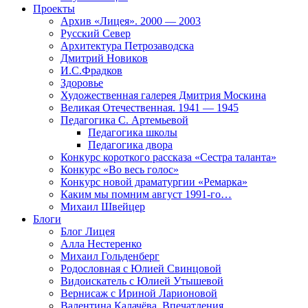
Проекты
Архив «Лицея». 2000 — 2003
Русский Север
Архитектура Петрозаводска
Дмитрий Новиков
И.С.Фрадков
Здоровье
Художественная галерея Дмитрия Москина
Великая Отечественная. 1941 — 1945
Педагогика С. Артемьевой
Педагогика школы
Педагогика двора
Конкурс короткого рассказа «Сестра таланта»
Конкурс «Во весь голос»
Конкурс новой драматургии «Ремарка»
Каким мы помним август 1991-го…
Михаил Швейцер
Блоги
Блог Лицея
Алла Нестеренко
Михаил Гольденберг
Родословная с Юлией Свинцовой
Видоискатель с Юлией Утышевой
Вернисаж с Ириной Ларионовой
Валентина Калачёва. Впечатления