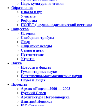
Парк культуры и чтения
Образование
Школа и вуз
Учитель
Реформы
ПОЛЁТ (научно-педагогический вестник)
Общество
История
Свободная трибуна
Люди
Лицейские беседы
Семья и дети
Путешествие
Утраты
Наука
Новости и факты
Гуманитарные науки
Естественно-математические науки
Наука в лицах
Проекты
Архив «Лицея». 2000 — 2003
Русский Север
Архитектура Петрозаводска
Дмитрий Новиков
И.С.Фрадков