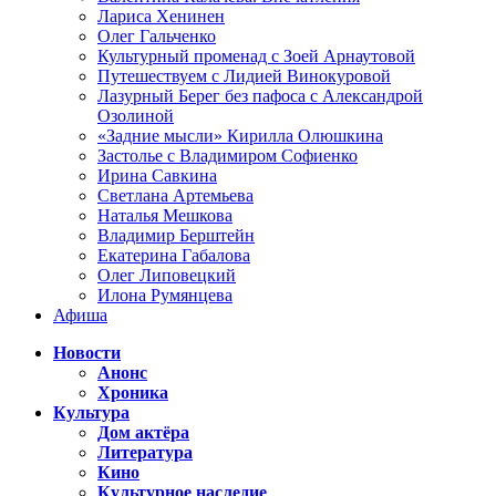
Лариса Хенинен
Олег Гальченко
Культурный променад с Зоей Арнаутовой
Путешествуем с Лидией Винокуровой
Лазурный Берег без пафоса с Александрой
Озолиной
«Задние мысли» Кирилла Олюшкина
Застолье с Владимиром Софиенко
Ирина Савкина
Светлана Артемьева
Наталья Мешкова
Владимир Берштейн
Екатерина Габалова
Олег Липовецкий
Илона Румянцева
Афиша
Новости
Анонс
Хроника
Культура
Дом актёра
Литература
Кино
Культурное наследие