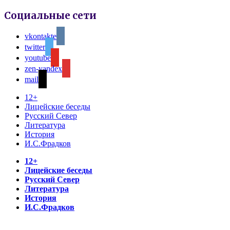
Социальные сети
vkontakte
twitter
youtube
zen-yandex
mail
12+
Лицейские беседы
Русский Север
Литература
История
И.С.Фрадков
12+
Лицейские беседы
Русский Север
Литература
История
И.С.Фрадков