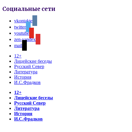
Социальные сети
vkontakte
twitter
youtube
zen-yandex
mail
12+
Лицейские беседы
Русский Север
Литература
История
И.С.Фрадков
12+
Лицейские беседы
Русский Север
Литература
История
И.С.Фрадков