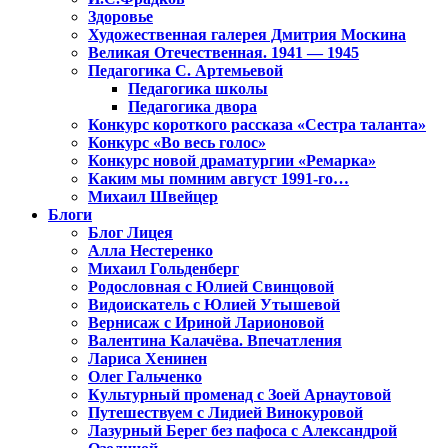
Здоровье
Художественная галерея Дмитрия Москина
Великая Отечественная. 1941 — 1945
Педагогика С. Артемьевой
Педагогика школы
Педагогика двора
Конкурс короткого рассказа «Сестра таланта»
Конкурс «Во весь голос»
Конкурс новой драматургии «Ремарка»
Каким мы помним август 1991-го…
Михаил Швейцер
Блоги
Блог Лицея
Алла Нестеренко
Михаил Гольденберг
Родословная с Юлией Свинцовой
Видоискатель с Юлией Утышевой
Вернисаж с Ириной Ларионовой
Валентина Калачёва. Впечатления
Лариса Хенинен
Олег Гальченко
Культурный променад с Зоей Арнаутовой
Путешествуем с Лидией Винокуровой
Лазурный Берег без пафоса с Александрой