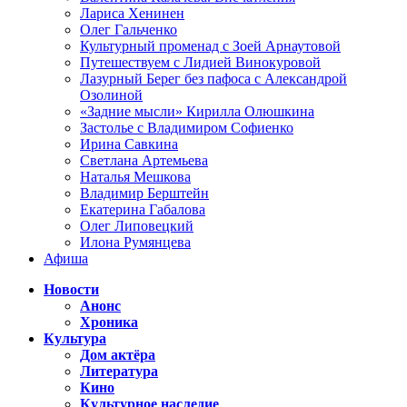
Лариса Хенинен
Олег Гальченко
Культурный променад с Зоей Арнаутовой
Путешествуем с Лидией Винокуровой
Лазурный Берег без пафоса с Александрой
Озолиной
«Задние мысли» Кирилла Олюшкина
Застолье с Владимиром Софиенко
Ирина Савкина
Светлана Артемьева
Наталья Мешкова
Владимир Берштейн
Екатерина Габалова
Олег Липовецкий
Илона Румянцева
Афиша
Новости
Анонс
Хроника
Культура
Дом актёра
Литература
Кино
Культурное наследие