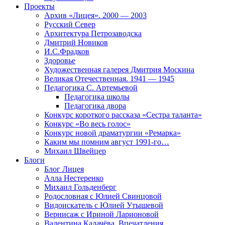
Проекты
Архив «Лицея». 2000 — 2003
Русский Север
Архитектура Петрозаводска
Дмитрий Новиков
И.С.Фрадков
Здоровье
Художественная галерея Дмитрия Москина
Великая Отечественная. 1941 — 1945
Педагогика С. Артемьевой
Педагогика школы
Педагогика двора
Конкурс короткого рассказа «Сестра таланта»
Конкурс «Во весь голос»
Конкурс новой драматургии «Ремарка»
Каким мы помним август 1991-го…
Михаил Швейцер
Блоги
Блог Лицея
Алла Нестеренко
Михаил Гольденберг
Родословная с Юлией Свинцовой
Видоискатель с Юлией Утышевой
Вернисаж с Ириной Ларионовой
Валентина Калачёва. Впечатления