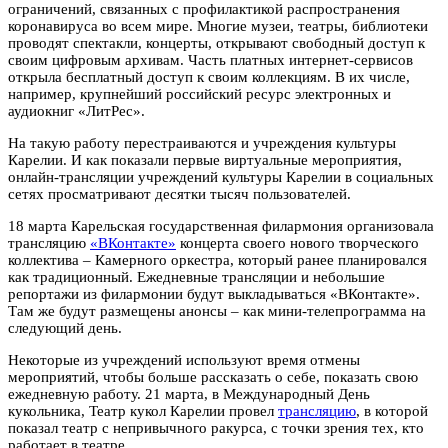
ограничений, связанных с профилактикой распространения
коронавируса во всем мире. Многие музеи, театры, библиотеки
проводят спектакли, концерты, открывают свободный доступ к
своим цифровым архивам. Часть платных интернет-сервисов
открыла бесплатный доступ к своим коллекциям. В их числе,
например, крупнейший российский
ресурс электронных и
аудиокниг
«ЛитРес».
На такую работу перестраиваются и учреждения культуры
Карелии. И как показали первые виртуальные мероприятия,
онлайн-трансляции учреждений культуры Карелии в социальных
сетях просматривают десятки тысяч пользователей.
18 марта Карельская государственная филармония организовала
трансляцию
«ВКонтакте»
концерта своего нового творческого
коллектива – Камерного оркестра, который ранее планировался
как традиционный. Ежедневные трансляции и небольшие
репортажи из филармонии будут выкладываться «ВКонтакте».
Там же будут размещены анонсы – как мини-телепрограмма на
следующий день.
Некоторые из учреждений используют время отмены
мероприятий, чтобы больше рассказать о себе, показать свою
ежедневную работу. 21 марта, в Международный День
кукольника, Театр кукол Карелии провел
трансляцию
, в которой
показал театр с непривычного ракурса, с точки зрения тех, кто
работает в театре.