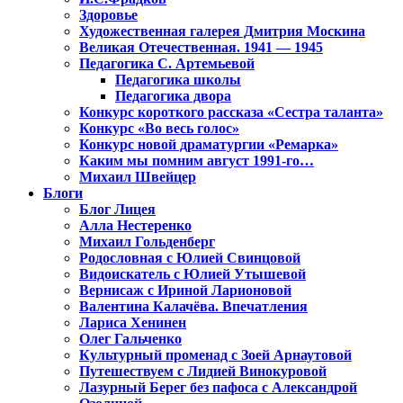
Здоровье
Художественная галерея Дмитрия Москина
Великая Отечественная. 1941 — 1945
Педагогика С. Артемьевой
Педагогика школы
Педагогика двора
Конкурс короткого рассказа «Сестра таланта»
Конкурс «Во весь голос»
Конкурс новой драматургии «Ремарка»
Каким мы помним август 1991-го…
Михаил Швейцер
Блоги
Блог Лицея
Алла Нестеренко
Михаил Гольденберг
Родословная с Юлией Свинцовой
Видоискатель с Юлией Утышевой
Вернисаж с Ириной Ларионовой
Валентина Калачёва. Впечатления
Лариса Хенинен
Олег Гальченко
Культурный променад с Зоей Арнаутовой
Путешествуем с Лидией Винокуровой
Лазурный Берег без пафоса с Александрой