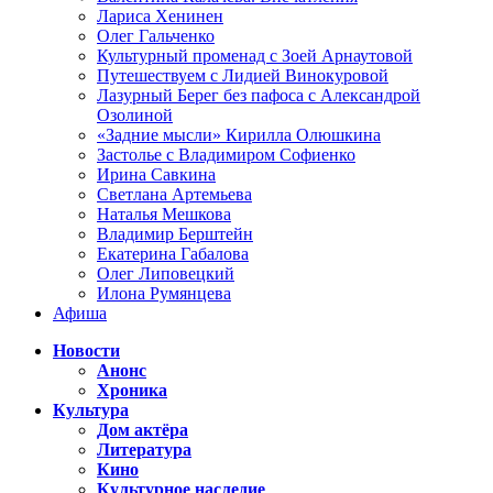
Лариса Хенинен
Олег Гальченко
Культурный променад с Зоей Арнаутовой
Путешествуем с Лидией Винокуровой
Лазурный Берег без пафоса с Александрой
Озолиной
«Задние мысли» Кирилла Олюшкина
Застолье с Владимиром Софиенко
Ирина Савкина
Светлана Артемьева
Наталья Мешкова
Владимир Берштейн
Екатерина Габалова
Олег Липовецкий
Илона Румянцева
Афиша
Новости
Анонс
Хроника
Культура
Дом актёра
Литература
Кино
Культурное наследие