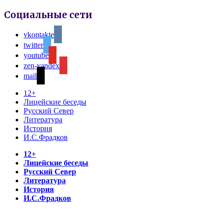
Социальные сети
vkontakte
twitter
youtube
zen-yandex
mail
12+
Лицейские беседы
Русский Север
Литература
История
И.С.Фрадков
12+
Лицейские беседы
Русский Север
Литература
История
И.С.Фрадков