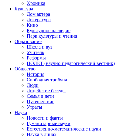
Хроника
Культура
Дом актёра
Литература
Кино
Культурное наследие
Парк культуры и чтения
Образование
Школа и вуз
Учитель
Реформы
ПОЛЁТ (научно-педагогический вестник)
Общество
История
Свободная трибуна
Люди
Лицейские беседы
Семья и дети
Путешествие
Утраты
Наука
Новости и факты
Гуманитарные науки
Естественно-математические науки
Наука в лицах