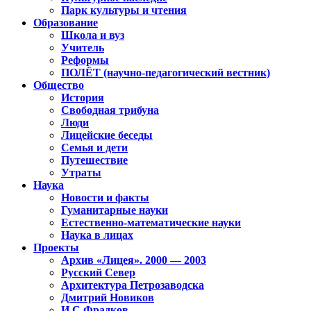
Парк культуры и чтения
Образование
Школа и вуз
Учитель
Реформы
ПОЛЁТ (научно-педагогический вестник)
Общество
История
Свободная трибуна
Люди
Лицейские беседы
Семья и дети
Путешествие
Утраты
Наука
Новости и факты
Гуманитарные науки
Естественно-математические науки
Наука в лицах
Проекты
Архив «Лицея». 2000 — 2003
Русский Север
Архитектура Петрозаводска
Дмитрий Новиков
И.С.Фрадков