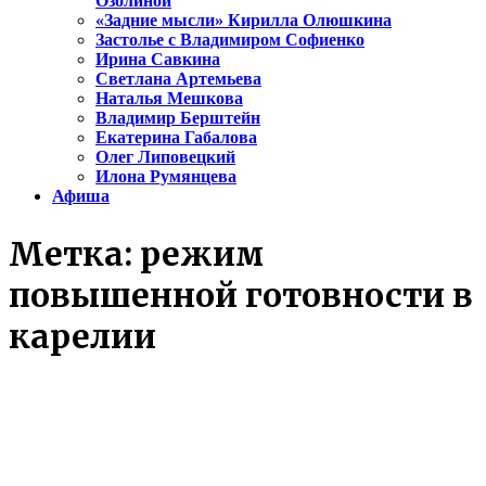
Озолиной
«Задние мысли» Кирилла Олюшкина
Застолье с Владимиром Софиенко
Ирина Савкина
Светлана Артемьева
Наталья Мешкова
Владимир Берштейн
Екатерина Габалова
Олег Липовецкий
Илона Румянцева
Афиша
Метка:
режим
повышенной готовности в
карелии