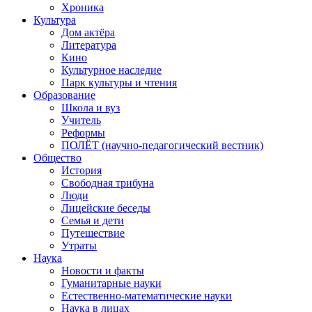
Хроника
Культура
Дом актёра
Литература
Кино
Культурное наследие
Парк культуры и чтения
Образование
Школа и вуз
Учитель
Реформы
ПОЛЁТ (научно-педагогический вестник)
Общество
История
Свободная трибуна
Люди
Лицейские беседы
Семья и дети
Путешествие
Утраты
Наука
Новости и факты
Гуманитарные науки
Естественно-математические науки
Наука в лицах