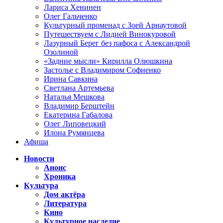
Лариса Хенинен
Олег Гальченко
Культурный променад с Зоей Арнаутовой
Путешествуем с Лидией Винокуровой
Лазурный Берег без пафоса с Александрой
Озолиной
«Задние мысли» Кирилла Олюшкина
Застолье с Владимиром Софиенко
Ирина Савкина
Светлана Артемьева
Наталья Мешкова
Владимир Берштейн
Екатерина Габалова
Олег Липовецкий
Илона Румянцева
Афиша
Новости
Анонс
Хроника
Культура
Дом актёра
Литература
Кино
Культурное наследие