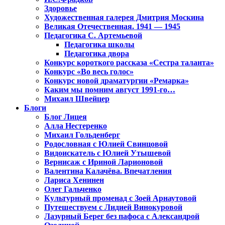
Здоровье
Художественная галерея Дмитрия Москина
Великая Отечественная. 1941 — 1945
Педагогика С. Артемьевой
Педагогика школы
Педагогика двора
Конкурс короткого рассказа «Сестра таланта»
Конкурс «Во весь голос»
Конкурс новой драматургии «Ремарка»
Каким мы помним август 1991-го…
Михаил Швейцер
Блоги
Блог Лицея
Алла Нестеренко
Михаил Гольденберг
Родословная с Юлией Свинцовой
Видоискатель с Юлией Утышевой
Вернисаж с Ириной Ларионовой
Валентина Калачёва. Впечатления
Лариса Хенинен
Олег Гальченко
Культурный променад с Зоей Арнаутовой
Путешествуем с Лидией Винокуровой
Лазурный Берег без пафоса с Александрой