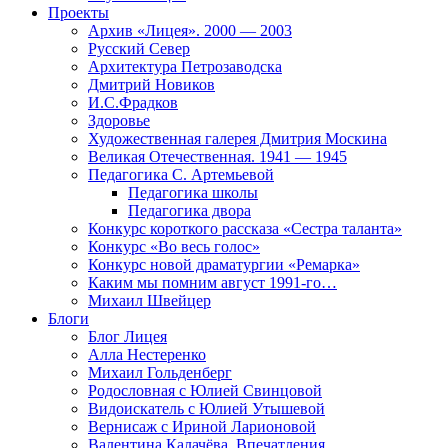
Проекты
Архив «Лицея». 2000 — 2003
Русский Север
Архитектура Петрозаводска
Дмитрий Новиков
И.С.Фрадков
Здоровье
Художественная галерея Дмитрия Москина
Великая Отечественная. 1941 — 1945
Педагогика С. Артемьевой
Педагогика школы
Педагогика двора
Конкурс короткого рассказа «Сестра таланта»
Конкурс «Во весь голос»
Конкурс новой драматургии «Ремарка»
Каким мы помним август 1991-го…
Михаил Швейцер
Блоги
Блог Лицея
Алла Нестеренко
Михаил Гольденберг
Родословная с Юлией Свинцовой
Видоискатель с Юлией Утышевой
Вернисаж с Ириной Ларионовой
Валентина Калачёва. Впечатления