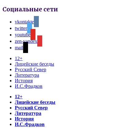
Социальные сети
vkontakte
twitter
youtube
zen-yandex
mail
12+
Лицейские беседы
Русский Север
Литература
История
И.С.Фрадков
12+
Лицейские беседы
Русский Север
Литература
История
И.С.Фрадков