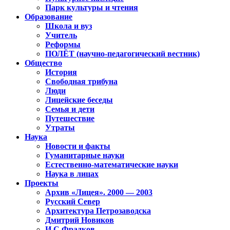
Парк культуры и чтения
Образование
Школа и вуз
Учитель
Реформы
ПОЛЁТ (научно-педагогический вестник)
Общество
История
Свободная трибуна
Люди
Лицейские беседы
Семья и дети
Путешествие
Утраты
Наука
Новости и факты
Гуманитарные науки
Естественно-математические науки
Наука в лицах
Проекты
Архив «Лицея». 2000 — 2003
Русский Север
Архитектура Петрозаводска
Дмитрий Новиков
И.С.Фрадков