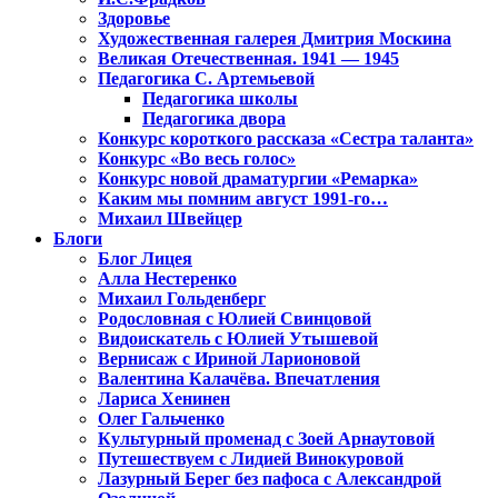
Здоровье
Художественная галерея Дмитрия Москина
Великая Отечественная. 1941 — 1945
Педагогика С. Артемьевой
Педагогика школы
Педагогика двора
Конкурс короткого рассказа «Сестра таланта»
Конкурс «Во весь голос»
Конкурс новой драматургии «Ремарка»
Каким мы помним август 1991-го…
Михаил Швейцер
Блоги
Блог Лицея
Алла Нестеренко
Михаил Гольденберг
Родословная с Юлией Свинцовой
Видоискатель с Юлией Утышевой
Вернисаж с Ириной Ларионовой
Валентина Калачёва. Впечатления
Лариса Хенинен
Олег Гальченко
Культурный променад с Зоей Арнаутовой
Путешествуем с Лидией Винокуровой
Лазурный Берег без пафоса с Александрой