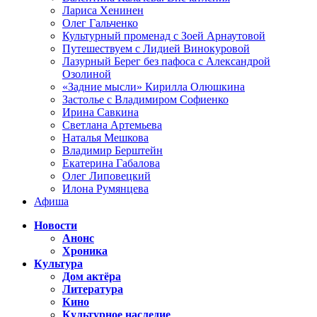
Лариса Хенинен
Олег Гальченко
Культурный променад с Зоей Арнаутовой
Путешествуем с Лидией Винокуровой
Лазурный Берег без пафоса с Александрой
Озолиной
«Задние мысли» Кирилла Олюшкина
Застолье с Владимиром Софиенко
Ирина Савкина
Светлана Артемьева
Наталья Мешкова
Владимир Берштейн
Екатерина Габалова
Олег Липовецкий
Илона Румянцева
Афиша
Новости
Анонс
Хроника
Культура
Дом актёра
Литература
Кино
Культурное наследие