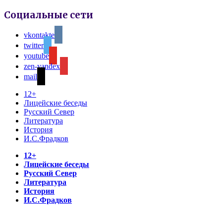
Социальные сети
vkontakte
twitter
youtube
zen-yandex
mail
12+
Лицейские беседы
Русский Север
Литература
История
И.С.Фрадков
12+
Лицейские беседы
Русский Север
Литература
История
И.С.Фрадков