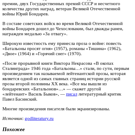
премии, двух Государственных премий СССР и несчетного
количества других наград, ветеран Великой Отечественной
войны Юрий Бондарев.
В составе советских войск во время Великой Отечественной
войны Бондарев дошел до Чехословакии, был дважды ранен,
награжден медалью «За отвагу».
Широкую известность ему принесла проза о войне: повесть
«Батальоны просят огня» (1957), романы «Тишина» (1962),
«Двое» (1964) и «Горячий снег» (1970).
«После прорывной книги Виктора Некрасова «В окопах
Сталинграда» 1946 года «Батальоны…» стали, по сути, первым
произведением так называемой лейтенантской прозы, которая
является одной из самых главных страниц истории русской
прозы второй половины ХХ века. «Все мы вышли из
бондаревских «Батальонов»…» — скажет другой
«лейтенант» Василь Быков», —
писал
литературный критик
Павел Басинский.
Многие произведения писателя были экранизированы.
Источник
:
godliteratury.ru
Похожее