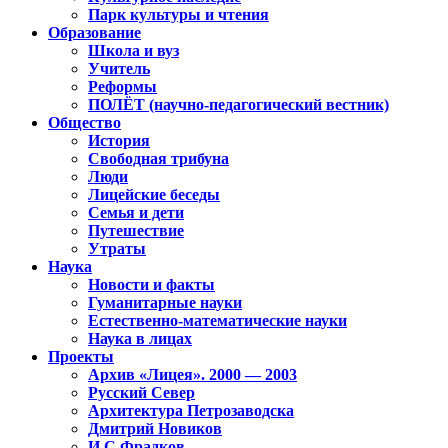
Парк культуры и чтения
Образование
Школа и вуз
Учитель
Реформы
ПОЛЁТ (научно-педагогический вестник)
Общество
История
Свободная трибуна
Люди
Лицейские беседы
Семья и дети
Путешествие
Утраты
Наука
Новости и факты
Гуманитарные науки
Естественно-математические науки
Наука в лицах
Проекты
Архив «Лицея». 2000 — 2003
Русский Север
Архитектура Петрозаводска
Дмитрий Новиков
И.С.Фрадков