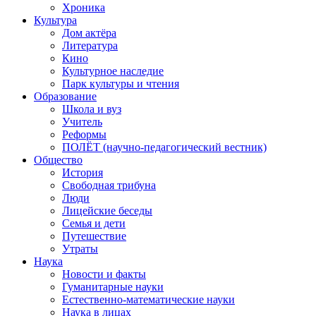
Хроника
Культура
Дом актёра
Литература
Кино
Культурное наследие
Парк культуры и чтения
Образование
Школа и вуз
Учитель
Реформы
ПОЛЁТ (научно-педагогический вестник)
Общество
История
Свободная трибуна
Люди
Лицейские беседы
Семья и дети
Путешествие
Утраты
Наука
Новости и факты
Гуманитарные науки
Естественно-математические науки
Наука в лицах