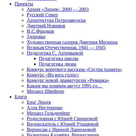
Проекты
Архив «Лицея». 2000 — 2003
Русский Север
Архитектура Петрозаводска
Дмитрий Новиков
И.С.Фрадков
Здоровье
Художественная галерея Дмитрия Москина
Великая Отечественная. 1941 — 1945
Педагогика С. Артемьевой
Педагогика школы
Педагогика двора
Конкурс короткого рассказа «Сестра таланта»
Конкурс «Во весь голос»
Конкурс новой драматургии «Ремарка»
Каким мы помним август 1991-го…
Михаил Швейцер
Блоги
Блог Лицея
Алла Нестеренко
Михаил Гольденберг
Родословная с Юлией Свинцовой
Видоискатель с Юлией Утышевой
Вернисаж с Ириной Ларионовой
Валентина Калачёва. Впечатления