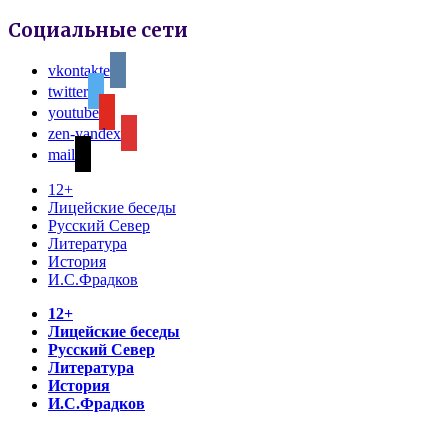
Социальные сети
vkontakte
twitter
youtube
zen-yandex
mail
12+
Лицейские беседы
Русский Север
Литература
История
И.С.Фрадков
12+
Лицейские беседы
Русский Север
Литература
История
И.С.Фрадков