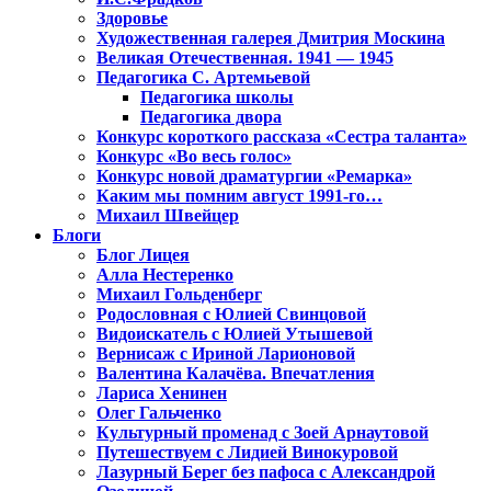
Здоровье
Художественная галерея Дмитрия Москина
Великая Отечественная. 1941 — 1945
Педагогика С. Артемьевой
Педагогика школы
Педагогика двора
Конкурс короткого рассказа «Сестра таланта»
Конкурс «Во весь голос»
Конкурс новой драматургии «Ремарка»
Каким мы помним август 1991-го…
Михаил Швейцер
Блоги
Блог Лицея
Алла Нестеренко
Михаил Гольденберг
Родословная с Юлией Свинцовой
Видоискатель с Юлией Утышевой
Вернисаж с Ириной Ларионовой
Валентина Калачёва. Впечатления
Лариса Хенинен
Олег Гальченко
Культурный променад с Зоей Арнаутовой
Путешествуем с Лидией Винокуровой
Лазурный Берег без пафоса с Александрой