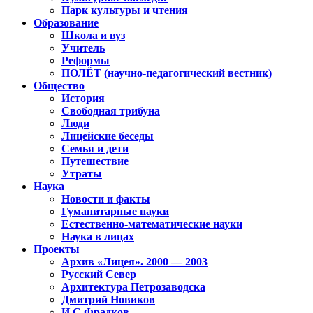
Парк культуры и чтения
Образование
Школа и вуз
Учитель
Реформы
ПОЛЁТ (научно-педагогический вестник)
Общество
История
Свободная трибуна
Люди
Лицейские беседы
Семья и дети
Путешествие
Утраты
Наука
Новости и факты
Гуманитарные науки
Естественно-математические науки
Наука в лицах
Проекты
Архив «Лицея». 2000 — 2003
Русский Север
Архитектура Петрозаводска
Дмитрий Новиков
И.С.Фрадков