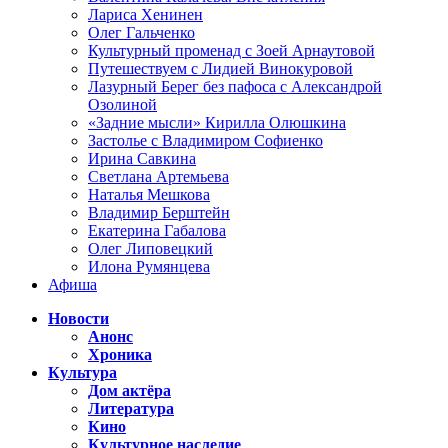
Лариса Хенинен
Олег Гальченко
Культурный променад с Зоей Арнаутовой
Путешествуем с Лидией Винокуровой
Лазурный Берег без пафоса с Александрой
Озолиной
«Задние мысли» Кирилла Олюшкина
Застолье с Владимиром Софиенко
Ирина Савкина
Светлана Артемьева
Наталья Мешкова
Владимир Берштейн
Екатерина Габалова
Олег Липовецкий
Илона Румянцева
Афиша
Новости
Анонс
Хроника
Культура
Дом актёра
Литература
Кино
Культурное наследие