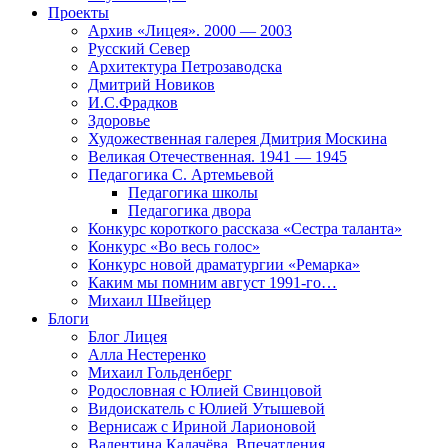
Проекты
Архив «Лицея». 2000 — 2003
Русский Север
Архитектура Петрозаводска
Дмитрий Новиков
И.С.Фрадков
Здоровье
Художественная галерея Дмитрия Москина
Великая Отечественная. 1941 — 1945
Педагогика С. Артемьевой
Педагогика школы
Педагогика двора
Конкурс короткого рассказа «Сестра таланта»
Конкурс «Во весь голос»
Конкурс новой драматургии «Ремарка»
Каким мы помним август 1991-го…
Михаил Швейцер
Блоги
Блог Лицея
Алла Нестеренко
Михаил Гольденберг
Родословная с Юлией Свинцовой
Видоискатель с Юлией Утышевой
Вернисаж с Ириной Ларионовой
Валентина Калачёва. Впечатления