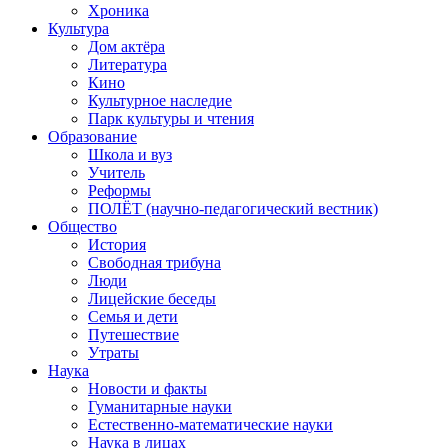
Хроника
Культура
Дом актёра
Литература
Кино
Культурное наследие
Парк культуры и чтения
Образование
Школа и вуз
Учитель
Реформы
ПОЛЁТ (научно-педагогический вестник)
Общество
История
Свободная трибуна
Люди
Лицейские беседы
Семья и дети
Путешествие
Утраты
Наука
Новости и факты
Гуманитарные науки
Естественно-математические науки
Наука в лицах