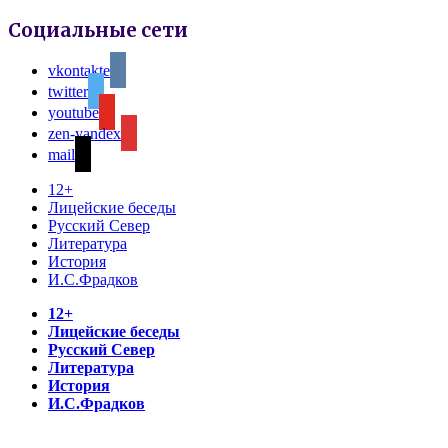
Социальные сети
vkontakte
twitter
youtube
zen-yandex
mail
12+
Лицейские беседы
Русский Север
Литература
История
И.С.Фрадков
12+
Лицейские беседы
Русский Север
Литература
История
И.С.Фрадков