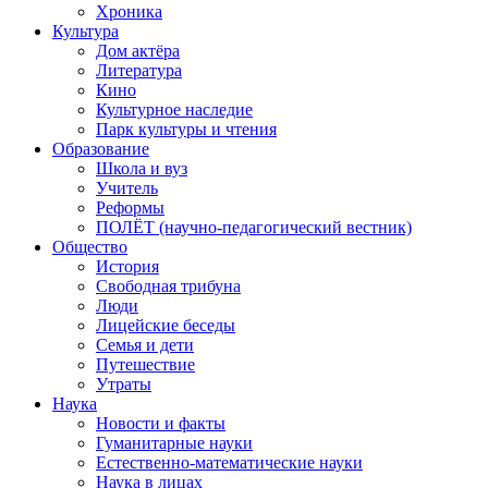
Хроника
Культура
Дом актёра
Литература
Кино
Культурное наследие
Парк культуры и чтения
Образование
Школа и вуз
Учитель
Реформы
ПОЛЁТ (научно-педагогический вестник)
Общество
История
Свободная трибуна
Люди
Лицейские беседы
Семья и дети
Путешествие
Утраты
Наука
Новости и факты
Гуманитарные науки
Естественно-математические науки
Наука в лицах