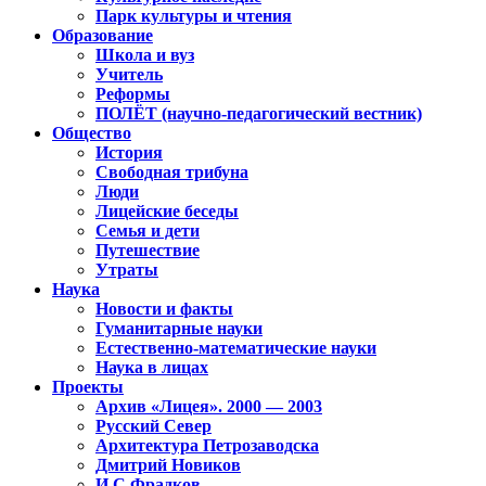
Парк культуры и чтения
Образование
Школа и вуз
Учитель
Реформы
ПОЛЁТ (научно-педагогический вестник)
Общество
История
Свободная трибуна
Люди
Лицейские беседы
Семья и дети
Путешествие
Утраты
Наука
Новости и факты
Гуманитарные науки
Естественно-математические науки
Наука в лицах
Проекты
Архив «Лицея». 2000 — 2003
Русский Север
Архитектура Петрозаводска
Дмитрий Новиков
И.С.Фрадков