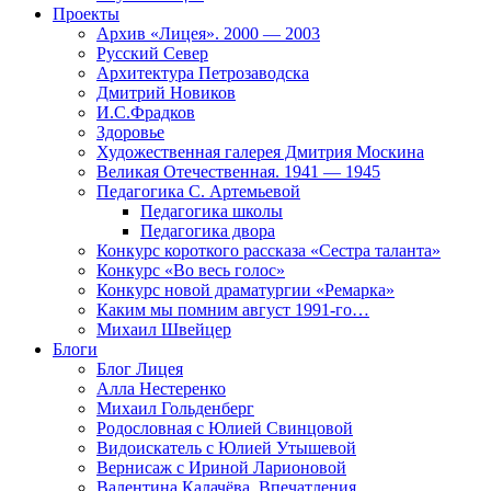
Проекты
Архив «Лицея». 2000 — 2003
Русский Север
Архитектура Петрозаводска
Дмитрий Новиков
И.С.Фрадков
Здоровье
Художественная галерея Дмитрия Москина
Великая Отечественная. 1941 — 1945
Педагогика С. Артемьевой
Педагогика школы
Педагогика двора
Конкурс короткого рассказа «Сестра таланта»
Конкурс «Во весь голос»
Конкурс новой драматургии «Ремарка»
Каким мы помним август 1991-го…
Михаил Швейцер
Блоги
Блог Лицея
Алла Нестеренко
Михаил Гольденберг
Родословная с Юлией Свинцовой
Видоискатель с Юлией Утышевой
Вернисаж с Ириной Ларионовой
Валентина Калачёва. Впечатления