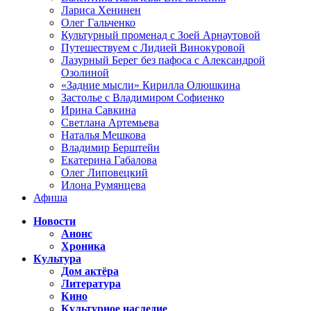
Лариса Хенинен
Олег Гальченко
Культурный променад с Зоей Арнаутовой
Путешествуем с Лидией Винокуровой
Лазурный Берег без пафоса с Александрой
Озолиной
«Задние мысли» Кирилла Олюшкина
Застолье с Владимиром Софиенко
Ирина Савкина
Светлана Артемьева
Наталья Мешкова
Владимир Берштейн
Екатерина Габалова
Олег Липовецкий
Илона Румянцева
Афиша
Новости
Анонс
Хроника
Культура
Дом актёра
Литература
Кино
Культурное наследие