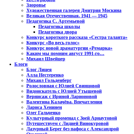
Здоровье
Художественная галерея Дмитрия Москина
Великая Отечественная. 1941 — 1945
Педагогика С. Артемьевой
Педагогика школы
Педагогика двора
Конкурс короткого рассказа «Сестра таланта»
Конкурс «Во весь голос»
Конкурс новой драматургии «Ремарка»
Каким мы помним август 1991-го…
Михаил Швейцер
Блоги
Блог Лицея
Алла Нестеренко
Михаил Гольденберг
Родословная с Юлией Свинцовой
Видоискатель с Юлией Утышевой
Вернисаж с Ириной Ларионовой
Валентина Калачёва. Впечатления
Лариса Хенинен
Олег Гальченко
Культурный променад с Зоей Арнаутовой
Путешествуем с Лидией Винокуровой
Лазурный Берег без пафоса с Александрой