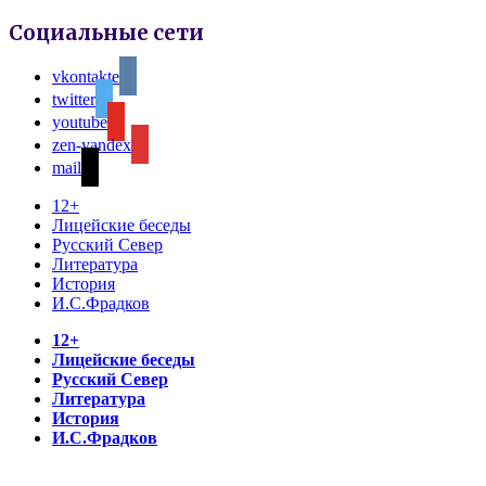
Социальные сети
vkontakte
twitter
youtube
zen-yandex
mail
12+
Лицейские беседы
Русский Север
Литература
История
И.С.Фрадков
12+
Лицейские беседы
Русский Север
Литература
История
И.С.Фрадков