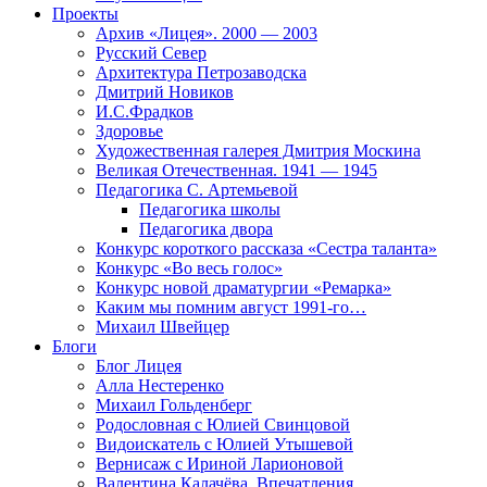
Проекты
Архив «Лицея». 2000 — 2003
Русский Север
Архитектура Петрозаводска
Дмитрий Новиков
И.С.Фрадков
Здоровье
Художественная галерея Дмитрия Москина
Великая Отечественная. 1941 — 1945
Педагогика С. Артемьевой
Педагогика школы
Педагогика двора
Конкурс короткого рассказа «Сестра таланта»
Конкурс «Во весь голос»
Конкурс новой драматургии «Ремарка»
Каким мы помним август 1991-го…
Михаил Швейцер
Блоги
Блог Лицея
Алла Нестеренко
Михаил Гольденберг
Родословная с Юлией Свинцовой
Видоискатель с Юлией Утышевой
Вернисаж с Ириной Ларионовой
Валентина Калачёва. Впечатления