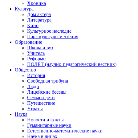
Хроника
Культура
Дом актёра
Литература
Кино
Культурное наследие
Парк культуры и чтения
Образование
Школа и вуз
Учитель
Реформы
ПОЛЁТ (научно-педагогический вестник)
Общество
История
Свободная трибуна
Люди
Лицейские беседы
Семья и дети
Путешествие
Утраты
Наука
Новости и факты
Гуманитарные науки
Естественно-математические науки
Наука в лицах