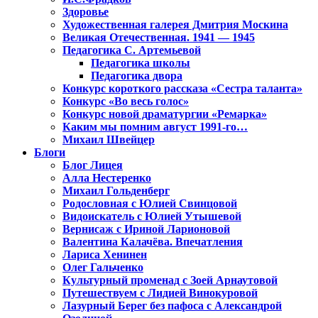
Здоровье
Художественная галерея Дмитрия Москина
Великая Отечественная. 1941 — 1945
Педагогика С. Артемьевой
Педагогика школы
Педагогика двора
Конкурс короткого рассказа «Сестра таланта»
Конкурс «Во весь голос»
Конкурс новой драматургии «Ремарка»
Каким мы помним август 1991-го…
Михаил Швейцер
Блоги
Блог Лицея
Алла Нестеренко
Михаил Гольденберг
Родословная с Юлией Свинцовой
Видоискатель с Юлией Утышевой
Вернисаж с Ириной Ларионовой
Валентина Калачёва. Впечатления
Лариса Хенинен
Олег Гальченко
Культурный променад с Зоей Арнаутовой
Путешествуем с Лидией Винокуровой
Лазурный Берег без пафоса с Александрой