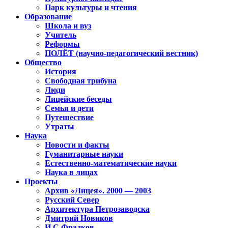
Парк культуры и чтения
Образование
Школа и вуз
Учитель
Реформы
ПОЛЁТ (научно-педагогический вестник)
Общество
История
Свободная трибуна
Люди
Лицейские беседы
Семья и дети
Путешествие
Утраты
Наука
Новости и факты
Гуманитарные науки
Естественно-математические науки
Наука в лицах
Проекты
Архив «Лицея». 2000 — 2003
Русский Север
Архитектура Петрозаводска
Дмитрий Новиков
И.С.Фрадков