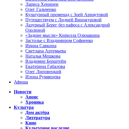
Лариса Хенинен
Олег Гальченко
Культурный променад с Зоей Арнаутовой
Путешествуем с Лидией Винокуровой
Лазурный Берег без пафоса с Александрой
Озолиной
«Задние мысли» Кирилла Олюшкина
Застолье с Владимиром Софиенко
Ирина Савкина
Светлана Артемьева
Наталья Мешкова
Владимир Берштейн
Екатерина Габалова
Олег Липовецкий
Илона Румянцева
Афиша
Новости
Анонс
Хроника
Культура
Дом актёра
Литература
Кино
Культурное наследие