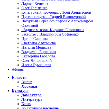
Лариса Хенинен
Олег Гальченко
Культурный променад с Зоей Арнаутовой
Путешествуем с Лидией Винокуровой
Лазурный Берег без пафоса с Александрой
Озолиной
«Задние мысли» Кирилла Олюшкина
Застолье с Владимиром Софиенко
Ирина Савкина
Светлана Артемьева
Наталья Мешкова
Владимир Берштейн
Екатерина Габалова
Олег Липовецкий
Илона Румянцева
Афиша
Новости
Анонс
Хроника
Культура
Дом актёра
Литература
Кино
Культурное наследие