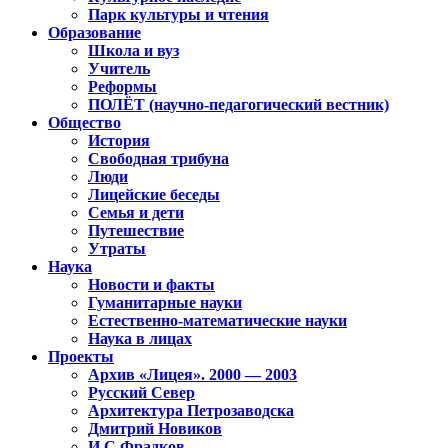
Парк культуры и чтения
Образование
Школа и вуз
Учитель
Реформы
ПОЛЁТ (научно-педагогический вестник)
Общество
История
Свободная трибуна
Люди
Лицейские беседы
Семья и дети
Путешествие
Утраты
Наука
Новости и факты
Гуманитарные науки
Естественно-математические науки
Наука в лицах
Проекты
Архив «Лицея». 2000 — 2003
Русский Север
Архитектура Петрозаводска
Дмитрий Новиков
И.С.Фрадков