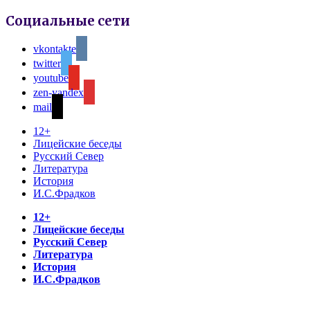
Социальные сети
vkontakte
twitter
youtube
zen-yandex
mail
12+
Лицейские беседы
Русский Север
Литература
История
И.С.Фрадков
12+
Лицейские беседы
Русский Север
Литература
История
И.С.Фрадков