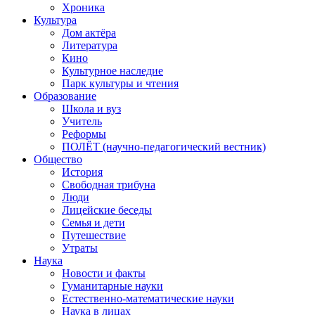
Хроника
Культура
Дом актёра
Литература
Кино
Культурное наследие
Парк культуры и чтения
Образование
Школа и вуз
Учитель
Реформы
ПОЛЁТ (научно-педагогический вестник)
Общество
История
Свободная трибуна
Люди
Лицейские беседы
Семья и дети
Путешествие
Утраты
Наука
Новости и факты
Гуманитарные науки
Естественно-математические науки
Наука в лицах