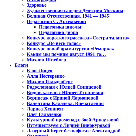
Здоровье
Художественная галерея Дмитрия Москина
Великая Отечественная. 1941 — 1945
Педагогика С. Артемьевой
Педагогика школы
Педагогика двора
Конкурс короткого рассказа «Сестра таланта»
Конкурс «Во весь голос»
Конкурс новой драматургии «Ремарка»
Каким мы помним август 1991-го…
Михаил Швейцер
Блоги
Блог Лицея
Алла Нестеренко
Михаил Гольденберг
Родословная с Юлией Свинцовой
Видоискатель с Юлией Утышевой
Вернисаж с Ириной Ларионовой
Валентина Калачёва. Впечатления
Лариса Хенинен
Олег Гальченко
Культурный променад с Зоей Арнаутовой
Путешествуем с Лидией Винокуровой
Лазурный Берег без пафоса с Александрой