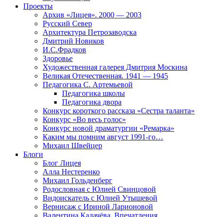
Проекты
Архив «Лицея». 2000 — 2003
Русский Север
Архитектура Петрозаводска
Дмитрий Новиков
И.С.Фрадков
Здоровье
Художественная галерея Дмитрия Москина
Великая Отечественная. 1941 — 1945
Педагогика С. Артемьевой
Педагогика школы
Педагогика двора
Конкурс короткого рассказа «Сестра таланта»
Конкурс «Во весь голос»
Конкурс новой драматургии «Ремарка»
Каким мы помним август 1991-го…
Михаил Швейцер
Блоги
Блог Лицея
Алла Нестеренко
Михаил Гольденберг
Родословная с Юлией Свинцовой
Видоискатель с Юлией Утышевой
Вернисаж с Ириной Ларионовой
Валентина Калачёва. Впечатления