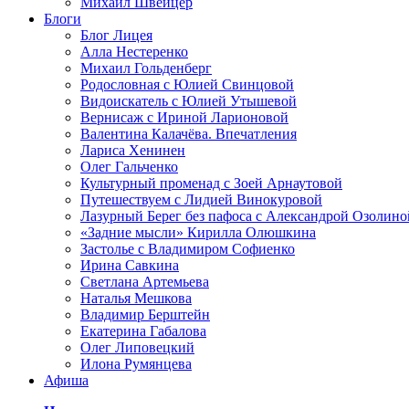
Михаил Швейцер
Блоги
Блог Лицея
Алла Нестеренко
Михаил Гольденберг
Родословная с Юлией Свинцовой
Видоискатель с Юлией Утышевой
Вернисаж с Ириной Ларионовой
Валентина Калачёва. Впечатления
Лариса Хенинен
Олег Гальченко
Культурный променад с Зоей Арнаутовой
Путешествуем с Лидией Винокуровой
Лазурный Берег без пафоса с Александрой Озолино
«Задние мысли» Кирилла Олюшкина
Застолье с Владимиром Софиенко
Ирина Савкина
Светлана Артемьева
Наталья Мешкова
Владимир Берштейн
Екатерина Габалова
Олег Липовецкий
Илона Румянцева
Афиша