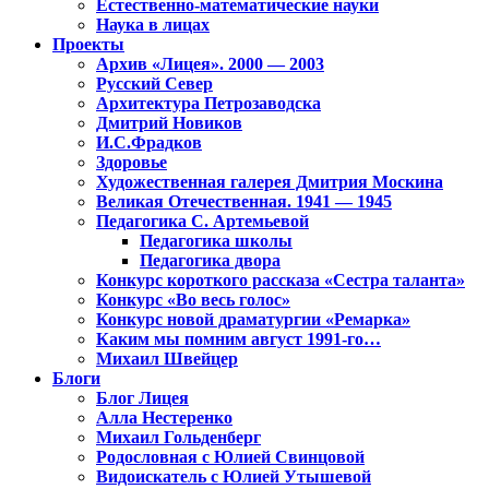
Естественно-математические науки
Наука в лицах
Проекты
Архив «Лицея». 2000 — 2003
Русский Север
Архитектура Петрозаводска
Дмитрий Новиков
И.С.Фрадков
Здоровье
Художественная галерея Дмитрия Москина
Великая Отечественная. 1941 — 1945
Педагогика С. Артемьевой
Педагогика школы
Педагогика двора
Конкурс короткого рассказа «Сестра таланта»
Конкурс «Во весь голос»
Конкурс новой драматургии «Ремарка»
Каким мы помним август 1991-го…
Михаил Швейцер
Блоги
Блог Лицея
Алла Нестеренко
Михаил Гольденберг
Родословная с Юлией Свинцовой
Видоискатель с Юлией Утышевой