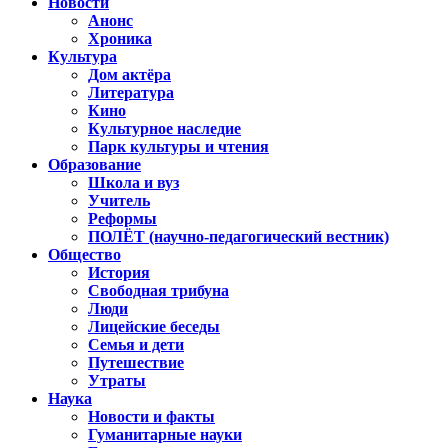
Новости
Анонс
Хроника
Культура
Дом актёра
Литература
Кино
Культурное наследие
Парк культуры и чтения
Образование
Школа и вуз
Учитель
Реформы
ПОЛЁТ (научно-педагогический вестник)
Общество
История
Свободная трибуна
Люди
Лицейские беседы
Семья и дети
Путешествие
Утраты
Наука
Новости и факты
Гуманитарные науки