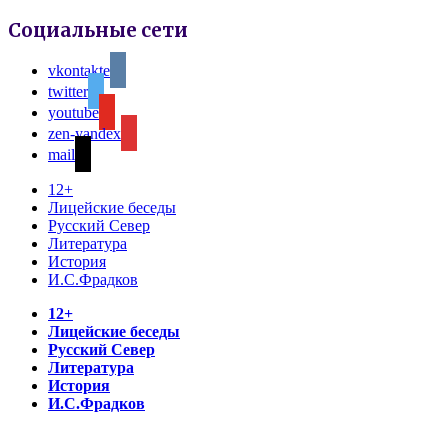
Социальные сети
vkontakte
twitter
youtube
zen-yandex
mail
12+
Лицейские беседы
Русский Север
Литература
История
И.С.Фрадков
12+
Лицейские беседы
Русский Север
Литература
История
И.С.Фрадков