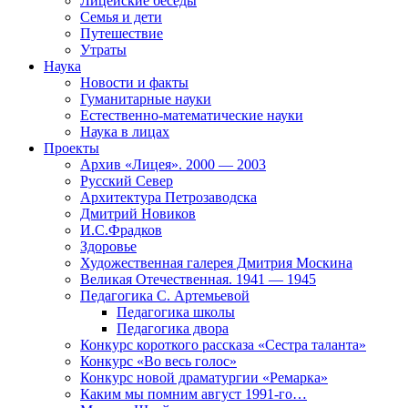
Лицейские беседы
Семья и дети
Путешествие
Утраты
Наука
Новости и факты
Гуманитарные науки
Естественно-математические науки
Наука в лицах
Проекты
Архив «Лицея». 2000 — 2003
Русский Север
Архитектура Петрозаводска
Дмитрий Новиков
И.С.Фрадков
Здоровье
Художественная галерея Дмитрия Москина
Великая Отечественная. 1941 — 1945
Педагогика С. Артемьевой
Педагогика школы
Педагогика двора
Конкурс короткого рассказа «Сестра таланта»
Конкурс «Во весь голос»
Конкурс новой драматургии «Ремарка»
Каким мы помним август 1991-го…