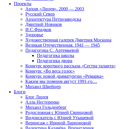
Проекты
Архив «Лицея». 2000 — 2003
Русский Север
Архитектура Петрозаводска
Дмитрий Новиков
И.С.Фрадков
Здоровье
Художественная галерея Дмитрия Москина
Великая Отечественная. 1941 — 1945
Педагогика С. Артемьевой
Педагогика школы
Педагогика двора
Конкурс короткого рассказа «Сестра таланта»
Конкурс «Во весь голос»
Конкурс новой драматургии «Ремарка»
Каким мы помним август 1991-го…
Михаил Швейцер
Блоги
Блог Лицея
Алла Нестеренко
Михаил Гольденберг
Родословная с Юлией Свинцовой
Видоискатель с Юлией Утышевой
Вернисаж с Ириной Ларионовой
Валентина Калачёва. Впечатления