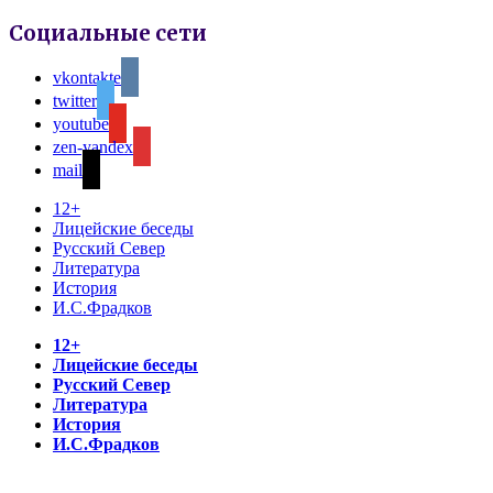
Социальные сети
vkontakte
twitter
youtube
zen-yandex
mail
12+
Лицейские беседы
Русский Север
Литература
История
И.С.Фрадков
12+
Лицейские беседы
Русский Север
Литература
История
И.С.Фрадков