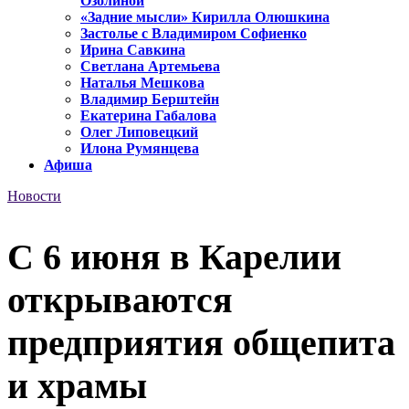
Озолиной
«Задние мысли» Кирилла Олюшкина
Застолье с Владимиром Софиенко
Ирина Савкина
Светлана Артемьева
Наталья Мешкова
Владимир Берштейн
Екатерина Габалова
Олег Липовецкий
Илона Румянцева
Афиша
Новости
С 6 июня в Карелии
открываются
предприятия общепита
и храмы