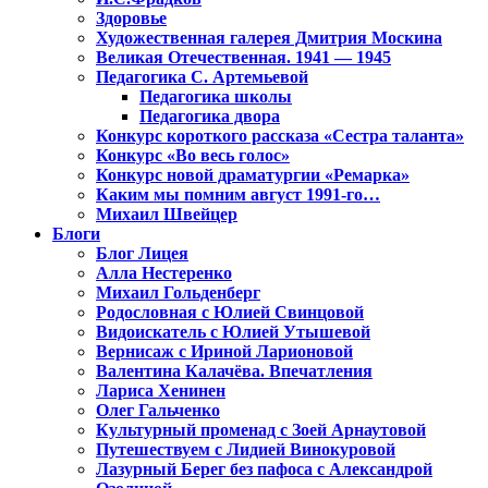
Здоровье
Художественная галерея Дмитрия Москина
Великая Отечественная. 1941 — 1945
Педагогика С. Артемьевой
Педагогика школы
Педагогика двора
Конкурс короткого рассказа «Сестра таланта»
Конкурс «Во весь голос»
Конкурс новой драматургии «Ремарка»
Каким мы помним август 1991-го…
Михаил Швейцер
Блоги
Блог Лицея
Алла Нестеренко
Михаил Гольденберг
Родословная с Юлией Свинцовой
Видоискатель с Юлией Утышевой
Вернисаж с Ириной Ларионовой
Валентина Калачёва. Впечатления
Лариса Хенинен
Олег Гальченко
Культурный променад с Зоей Арнаутовой
Путешествуем с Лидией Винокуровой
Лазурный Берег без пафоса с Александрой