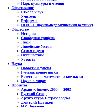
Парк культуры и чтения
Образование
Школа и вуз
Учитель
Реформы
ПОЛЁТ (научно-педагогический вестник)
Общество
История
Свободная трибуна
Люди
Лицейские беседы
Семья и дети
Путешествие
Утраты
Наука
Новости и факты
Гуманитарные науки
Естественно-математические науки
Наука в лицах
Проекты
Архив «Лицея». 2000 — 2003
Русский Север
Архитектура Петрозаводска
Дмитрий Новиков
И.С.Фрадков