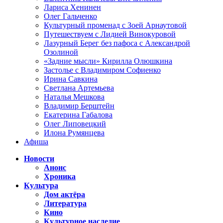
Лариса Хенинен
Олег Гальченко
Культурный променад с Зоей Арнаутовой
Путешествуем с Лидией Винокуровой
Лазурный Берег без пафоса с Александрой
Озолиной
«Задние мысли» Кирилла Олюшкина
Застолье с Владимиром Софиенко
Ирина Савкина
Светлана Артемьева
Наталья Мешкова
Владимир Берштейн
Екатерина Габалова
Олег Липовецкий
Илона Румянцева
Афиша
Новости
Анонс
Хроника
Культура
Дом актёра
Литература
Кино
Культурное наследие