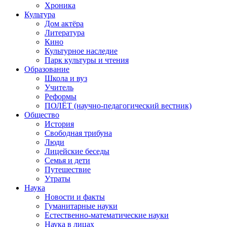
Хроника
Культура
Дом актёра
Литература
Кино
Культурное наследие
Парк культуры и чтения
Образование
Школа и вуз
Учитель
Реформы
ПОЛЁТ (научно-педагогический вестник)
Общество
История
Свободная трибуна
Люди
Лицейские беседы
Семья и дети
Путешествие
Утраты
Наука
Новости и факты
Гуманитарные науки
Естественно-математические науки
Наука в лицах