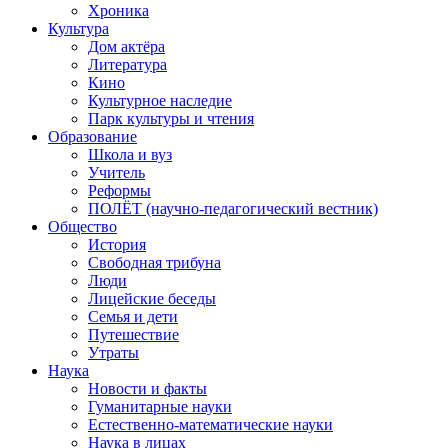
Хроника
Культура
Дом актёра
Литература
Кино
Культурное наследие
Парк культуры и чтения
Образование
Школа и вуз
Учитель
Реформы
ПОЛЁТ (научно-педагогический вестник)
Общество
История
Свободная трибуна
Люди
Лицейские беседы
Семья и дети
Путешествие
Утраты
Наука
Новости и факты
Гуманитарные науки
Естественно-математические науки
Наука в лицах