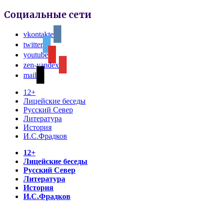
Социальные сети
vkontakte
twitter
youtube
zen-yandex
mail
12+
Лицейские беседы
Русский Север
Литература
История
И.С.Фрадков
12+
Лицейские беседы
Русский Север
Литература
История
И.С.Фрадков