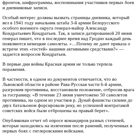
фронтов, шифрограммы, воспоминания участников первых боев
и дневниковые записи.
Особый интерес должны вызвать страницы дневника, который
вел в 1941 году начальник штаба 3-й армии Белорусского
особого военного округа генерал-майор Александр
Кондратьевич Кондратьев. Так, в записи датированной 20 июня
генерал пишет, что в последнее время над Гродно каждый день
появляются немецкие самолеты. «…Почему не дают приказа о
встрече этих «гостей» нашими активными средствами?» —
задается вопросом Кондратьев.
В первые дни войны Красная армия не только терпела
поражения.
В частности, в одном из документов отмечается, что во
Львовской области в районе Рава-Русская части 6-й армии,
разгромив противника, восстановили положение, отбросив врага
за госграницу. «В течение 23 июня уничтожено 50 самолетов
противника, на одном из участков р. Дунай фашисты силами до
двух батальоном форсировали реку, но успешной контратакой
советских войск были отброшены на правый берег».
Опубликован отчет об опросе командиров разных степеней,
которые находились на излечении после ранений, полученных в
первых боях с гитлеровскими войсками.