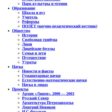
Парк культуры и чтения
Образование
Школа и вуз
Учитель
Реформы
ПОЛЁТ (научно-педагогический вестник)
Общество
История
Свободная трибуна
Люди
Лицейские беседы
Семья и дети
Путешествие
Утраты
Наука
Новости и факты
Гуманитарные науки
Естественно-математические науки
Наука в лицах
Проекты
Архив «Лицея». 2000 — 2003
Русский Север
Архитектура Петрозаводска
Дмитрий Новиков
И.С.Фрадков