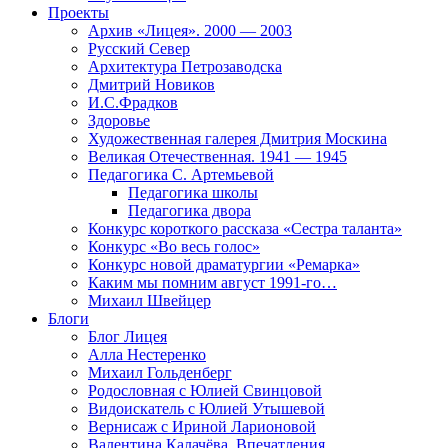
Проекты
Архив «Лицея». 2000 — 2003
Русский Север
Архитектура Петрозаводска
Дмитрий Новиков
И.С.Фрадков
Здоровье
Художественная галерея Дмитрия Москина
Великая Отечественная. 1941 — 1945
Педагогика С. Артемьевой
Педагогика школы
Педагогика двора
Конкурс короткого рассказа «Сестра таланта»
Конкурс «Во весь голос»
Конкурс новой драматургии «Ремарка»
Каким мы помним август 1991-го…
Михаил Швейцер
Блоги
Блог Лицея
Алла Нестеренко
Михаил Гольденберг
Родословная с Юлией Свинцовой
Видоискатель с Юлией Утышевой
Вернисаж с Ириной Ларионовой
Валентина Калачёва. Впечатления