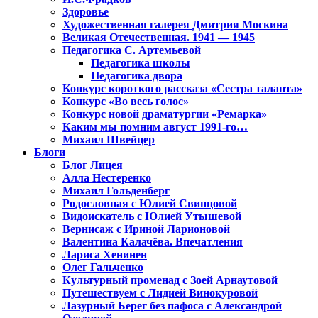
Здоровье
Художественная галерея Дмитрия Москина
Великая Отечественная. 1941 — 1945
Педагогика С. Артемьевой
Педагогика школы
Педагогика двора
Конкурс короткого рассказа «Сестра таланта»
Конкурс «Во весь голос»
Конкурс новой драматургии «Ремарка»
Каким мы помним август 1991-го…
Михаил Швейцер
Блоги
Блог Лицея
Алла Нестеренко
Михаил Гольденберг
Родословная с Юлией Свинцовой
Видоискатель с Юлией Утышевой
Вернисаж с Ириной Ларионовой
Валентина Калачёва. Впечатления
Лариса Хенинен
Олег Гальченко
Культурный променад с Зоей Арнаутовой
Путешествуем с Лидией Винокуровой
Лазурный Берег без пафоса с Александрой