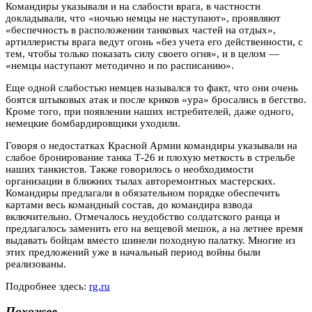
Командиры указывали и на слабости врага, в частности
докладывали, что «ночью немцы не наступают», проявляют
«беспечность в расположении танковых частей на отдых»,
артиллеристы врага ведут огонь «без учета его действенности, с
тем, чтобы только показать силу своего огня», и в целом —
«немцы наступают методично и по расписанию».
Еще одной слабостью немцев назывался то факт, что они очень
боятся штыковых атак и после криков «ура» бросались в бегство.
Кроме того, при появлении наших истребителей, даже одного,
немецкие бомбардировщики уходили.
Говоря о недостатках Красной Армии командиры указывали на
слабое бронирование танка Т-26 и плохую меткость в стрельбе
наших танкистов. Также говорилось о необходимости
организации в ближних тылах авторемонтных мастерских.
Командиры предлагали в обязательном порядке обеспечить
картами весь командный состав, до командира взвода
включительно. Отмечалось неудобство солдатского ранца и
предлагалось заменить его на вещевой мешок, а на летнее время
выдавать бойцам вместо шинели походную палатку. Многие из
этих предложений уже в начальный период войны были
реализованы.
Подробнее здесь:
rg.ru
Похожее