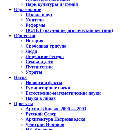
Парк культуры и чтения
Образование
Школа и вуз
Учитель
Реформы
ПОЛЁТ (научно-педагогический вестник)
Общество
История
Свободная трибуна
Люди
Лицейские беседы
Семья и дети
Путешествие
Утраты
Наука
Новости и факты
Гуманитарные науки
Естественно-математические науки
Наука в лицах
Проекты
Архив «Лицея». 2000 — 2003
Русский Север
Архитектура Петрозаводска
Дмитрий Новиков
И.С.Фрадков