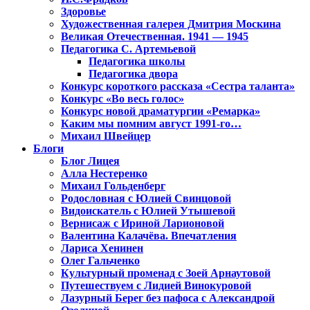
Здоровье
Художественная галерея Дмитрия Москина
Великая Отечественная. 1941 — 1945
Педагогика С. Артемьевой
Педагогика школы
Педагогика двора
Конкурс короткого рассказа «Сестра таланта»
Конкурс «Во весь голос»
Конкурс новой драматургии «Ремарка»
Каким мы помним август 1991-го…
Михаил Швейцер
Блоги
Блог Лицея
Алла Нестеренко
Михаил Гольденберг
Родословная с Юлией Свинцовой
Видоискатель с Юлией Утышевой
Вернисаж с Ириной Ларионовой
Валентина Калачёва. Впечатления
Лариса Хенинен
Олег Гальченко
Культурный променад с Зоей Арнаутовой
Путешествуем с Лидией Винокуровой
Лазурный Берег без пафоса с Александрой