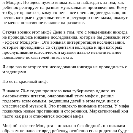
и Моцарт. Но здесь нужно внимательно наблюдать за тем, как
ребенок реагирует на разные музыкальные произведения. Кому-
то будет нравиться, кому-то нет – все очень индивидуально, но
песни, которые с удовольствием и регулярно поет мама, окажут
не менее позитивное влияние на развитие.
Откуда возник этот миф? Дело в том, что с младенцами никогда
не проводились никакие исследования, которые бы доказали этот
«эффект Моцарта». Это вольная интерпретация исследований,
которые проводились со студентами колледжа и при которых
прослушивание классической музыки давало незначительное
повышение показателей интеллекта.
Я еще раз повторю: эти исследования никогда не проводились с
младенцами.
Но есть красивый миф.
В начале 70-х годов прошлого века губернатор одного из
американских штатов, очарованный этим мифом, решил
подарить всем семьям, родившим детей в этом году, диск с
классической музыкой. Это привлекло внимание прессы. У мифа
появились новые противники и сторонники. Маркетинговый ход
часто как раз и становится основой мифа.
Миф об эффекте Моцарта – довольно безобидный, он никаким
образом не нанесет вред ребенку, особенно если родители будут