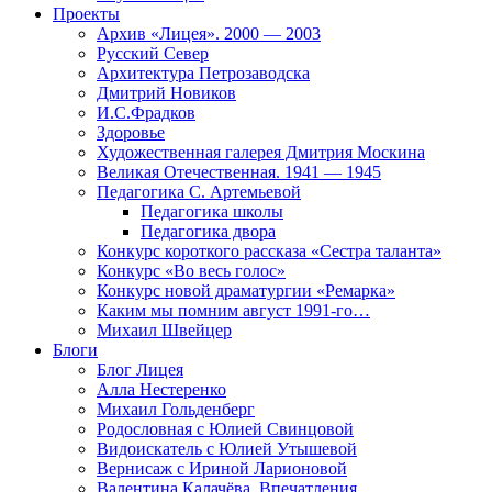
Проекты
Архив «Лицея». 2000 — 2003
Русский Север
Архитектура Петрозаводска
Дмитрий Новиков
И.С.Фрадков
Здоровье
Художественная галерея Дмитрия Москина
Великая Отечественная. 1941 — 1945
Педагогика С. Артемьевой
Педагогика школы
Педагогика двора
Конкурс короткого рассказа «Сестра таланта»
Конкурс «Во весь голос»
Конкурс новой драматургии «Ремарка»
Каким мы помним август 1991-го…
Михаил Швейцер
Блоги
Блог Лицея
Алла Нестеренко
Михаил Гольденберг
Родословная с Юлией Свинцовой
Видоискатель с Юлией Утышевой
Вернисаж с Ириной Ларионовой
Валентина Калачёва. Впечатления