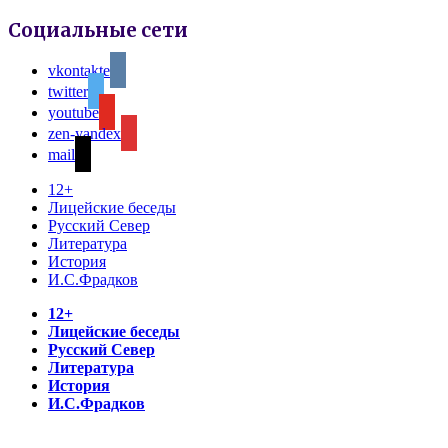
Социальные сети
vkontakte
twitter
youtube
zen-yandex
mail
12+
Лицейские беседы
Русский Север
Литература
История
И.С.Фрадков
12+
Лицейские беседы
Русский Север
Литература
История
И.С.Фрадков