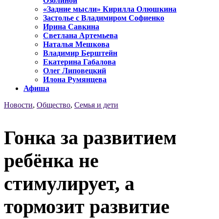
Озолиной
«Задние мысли» Кирилла Олюшкина
Застолье с Владимиром Софиенко
Ирина Савкина
Светлана Артемьева
Наталья Мешкова
Владимир Берштейн
Екатерина Габалова
Олег Липовецкий
Илона Румянцева
Афиша
Новости
,
Общество
,
Семья и дети
Гонка за развитием
ребёнка не
стимулирует, а
тормозит развитие