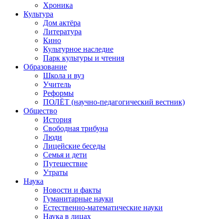
Хроника
Культура
Дом актёра
Литература
Кино
Культурное наследие
Парк культуры и чтения
Образование
Школа и вуз
Учитель
Реформы
ПОЛЁТ (научно-педагогический вестник)
Общество
История
Свободная трибуна
Люди
Лицейские беседы
Семья и дети
Путешествие
Утраты
Наука
Новости и факты
Гуманитарные науки
Естественно-математические науки
Наука в лицах