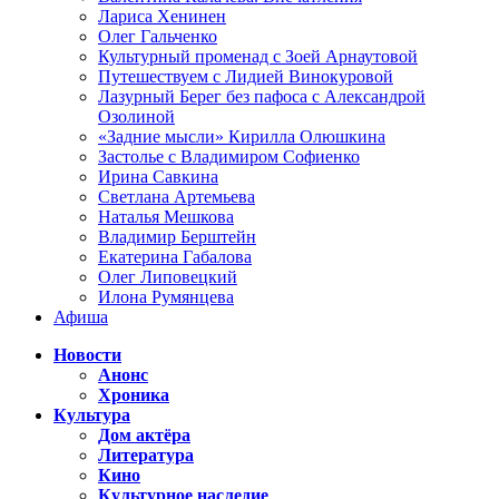
Лариса Хенинен
Олег Гальченко
Культурный променад с Зоей Арнаутовой
Путешествуем с Лидией Винокуровой
Лазурный Берег без пафоса с Александрой
Озолиной
«Задние мысли» Кирилла Олюшкина
Застолье с Владимиром Софиенко
Ирина Савкина
Светлана Артемьева
Наталья Мешкова
Владимир Берштейн
Екатерина Габалова
Олег Липовецкий
Илона Румянцева
Афиша
Новости
Анонс
Хроника
Культура
Дом актёра
Литература
Кино
Культурное наследие