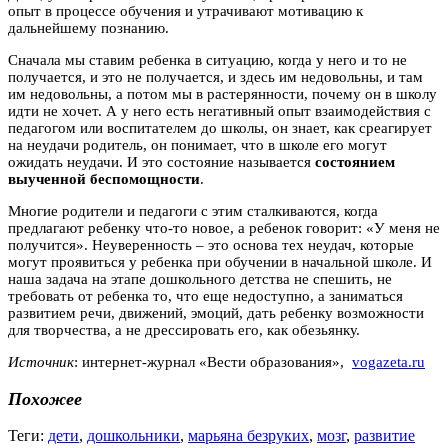
опыт в процессе обучения и утрачивают мотивацию к
дальнейшему познанию.
Сначала мы ставим ребенка в ситуацию, когда у него и то не
получается, и это не получается, и здесь им недовольны, и там
им недовольны, а потом мы в растерянности, почему он в школу
идти не хочет. А у него есть негативный опыт взаимодействия с
педагогом или воспитателем до школы, он знает, как среагирует
на неудачи родитель, он понимает, что в школе его могут
ожидать неудачи. И это состояние называется
состоянием
выученной беспомощности
.
Многие родители и педагоги с этим сталкиваются, когда
предлагают ребенку что-то новое, а ребенок говорит: «У меня не
получится». Неуверенность – это основа тех неудач, которые
могут проявиться у ребенка при обучении в начальной школе. И
наша задача на этапе дошкольного детства не спешить, не
требовать от ребенка то, что еще недоступно, а заниматься
развитием речи, движений, эмоций, дать ребенку возможности
для творчества, а не дрессировать его, как обезьянку.
Источник
: интернет-журнал «Вести образования»,
vogazeta.ru
Похожее
Теги:
дети
,
дошкольники
,
марьяна безруких
,
мозг
,
развитие