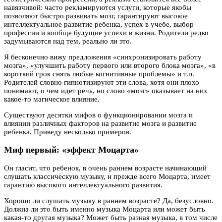
навязчивой: часто рекламируются услуги, которые якобы
позволяют быстро развивать мозг, гарантируют высокое
интеллектуальное развитие ребенка, успех в учебе, выбор
профессии и вообще будущие успехи в жизни. Родители редко
задумываются над тем, реально ли это.
Я бесконечно вижу предложения «синхронизировать работу
мозга», «улучшить работу первого или второго блока мозга», «в
короткий срок снять любые когнитивные проблемы» и т.п.
Родителей словно гипнотизируют эти слова, хотя они плохо
понимают, о чем идет речь, но слово «мозг» оказывает на них
какое-то магическое влияние.
Существуют десятки мифов о функционировании мозга и
влиянии различных факторов на развитие мозга и развитие
ребенка. Приведу несколько примеров.
Миф первый: «эффект Моцарта»
Он гласит, что ребенок, в очень раннем возрасте начинающий
слушать классическую музыку, и прежде всего Моцарта, имеет
гарантию высокого интеллектуального развития.
Хорошо ли слушать музыку в раннем возрасте? Да, безусловно.
Должна ли это быть именно музыка Моцарта или может быть
какая-то другая музыка? Может быть разная музыка, в том числе