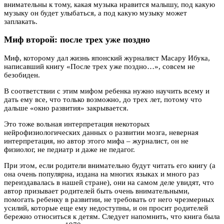
внимательны к тому, какая музыка нравится малышу, под какую
музыку он будет улыбаться, а под какую музыку может
заплакать.
Миф второй: после трех уже поздно
Миф, которому дал жизнь японский журналист Масару Ибука,
написавший книгу «После трех уже поздно…», совсем не
безобиден.
В соответствии с этим мифом ребенка нужно научить всему и
дать ему все, что только возможно, до трех лет, потому что
дальше «окно развития» закрывается.
Это тоже вольная интерпретация некоторых
нейрофизиологических данных о развитии мозга, неверная
интерпретация, но автор этого мифа – журналист, он не
физиолог, не педиатр и даже не педагог.
При этом, если родители внимательно будут читать его книгу (а
она очень популярна, издана на многих языках и много раз
переиздавалась в нашей стране), они на самом деле увидят, что
автор призывает родителей быть очень внимательными,
помогать ребенку в развитии, не требовать от него чрезмерных
усилий, которые еще ему недоступны, и он просит родителей
бережно относиться к детям. Следует напомнить, что книга была