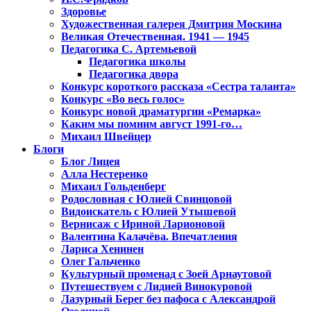
Здоровье
Художественная галерея Дмитрия Москина
Великая Отечественная. 1941 — 1945
Педагогика С. Артемьевой
Педагогика школы
Педагогика двора
Конкурс короткого рассказа «Сестра таланта»
Конкурс «Во весь голос»
Конкурс новой драматургии «Ремарка»
Каким мы помним август 1991-го…
Михаил Швейцер
Блоги
Блог Лицея
Алла Нестеренко
Михаил Гольденберг
Родословная с Юлией Свинцовой
Видоискатель с Юлией Утышевой
Вернисаж с Ириной Ларионовой
Валентина Калачёва. Впечатления
Лариса Хенинен
Олег Гальченко
Культурный променад с Зоей Арнаутовой
Путешествуем с Лидией Винокуровой
Лазурный Берег без пафоса с Александрой