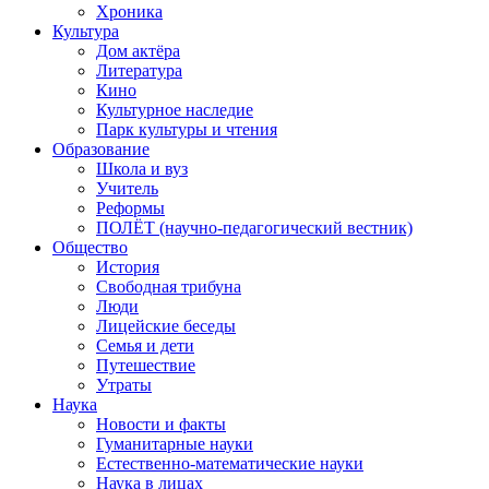
Хроника
Культура
Дом актёра
Литература
Кино
Культурное наследие
Парк культуры и чтения
Образование
Школа и вуз
Учитель
Реформы
ПОЛЁТ (научно-педагогический вестник)
Общество
История
Свободная трибуна
Люди
Лицейские беседы
Семья и дети
Путешествие
Утраты
Наука
Новости и факты
Гуманитарные науки
Естественно-математические науки
Наука в лицах