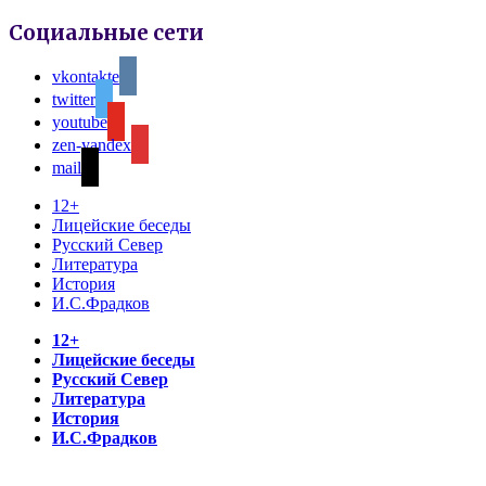
Социальные сети
vkontakte
twitter
youtube
zen-yandex
mail
12+
Лицейские беседы
Русский Север
Литература
История
И.С.Фрадков
12+
Лицейские беседы
Русский Север
Литература
История
И.С.Фрадков