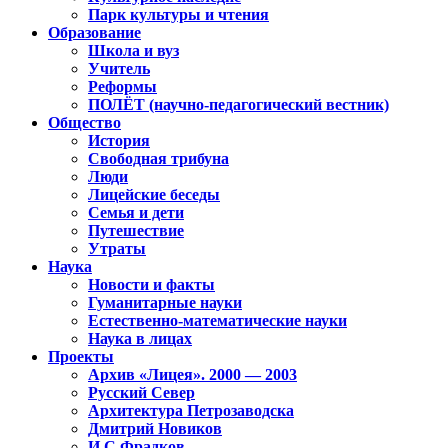
Парк культуры и чтения
Образование
Школа и вуз
Учитель
Реформы
ПОЛЁТ (научно-педагогический вестник)
Общество
История
Свободная трибуна
Люди
Лицейские беседы
Семья и дети
Путешествие
Утраты
Наука
Новости и факты
Гуманитарные науки
Естественно-математические науки
Наука в лицах
Проекты
Архив «Лицея». 2000 — 2003
Русский Север
Архитектура Петрозаводска
Дмитрий Новиков
И.С.Фрадков