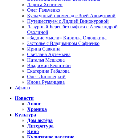
Лариса Хенинен
Олег Гальченко
Культурный променад с Зоей Арнаутовой
Путешествуем с Лидией Винокуровой
Лазурный Берег без пафоса с Александрой
Озолиной
«Задние мысли» Кирилла Олюшкина
Застолье с Владимиром Софиенко
Ирина Савкина
Светлана Артемьева
Наталья Мешкова
Владимир Берштейн
Екатерина Габалова
Олег Липовецкий
Илона Румянцева
Афиша
Новости
Анонс
Хроника
Культура
Дом актёра
Литература
Кино
Культурное наследие