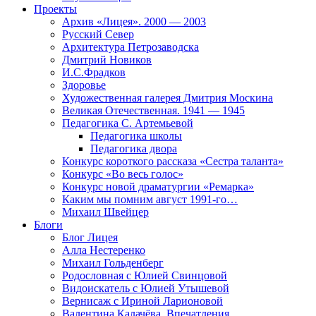
Проекты
Архив «Лицея». 2000 — 2003
Русский Север
Архитектура Петрозаводска
Дмитрий Новиков
И.С.Фрадков
Здоровье
Художественная галерея Дмитрия Москина
Великая Отечественная. 1941 — 1945
Педагогика С. Артемьевой
Педагогика школы
Педагогика двора
Конкурс короткого рассказа «Сестра таланта»
Конкурс «Во весь голос»
Конкурс новой драматургии «Ремарка»
Каким мы помним август 1991-го…
Михаил Швейцер
Блоги
Блог Лицея
Алла Нестеренко
Михаил Гольденберг
Родословная с Юлией Свинцовой
Видоискатель с Юлией Утышевой
Вернисаж с Ириной Ларионовой
Валентина Калачёва. Впечатления