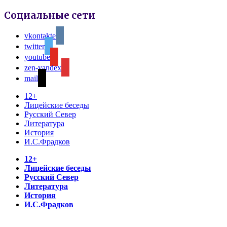
Социальные сети
vkontakte
twitter
youtube
zen-yandex
mail
12+
Лицейские беседы
Русский Север
Литература
История
И.С.Фрадков
12+
Лицейские беседы
Русский Север
Литература
История
И.С.Фрадков