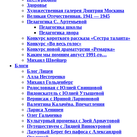
Здоровье
Художественная галерея Дмитрия Москина
Великая Отечественная. 1941 — 1945
Педагогика С. Артемьевой
Педагогика школы
Педагогика двора
Конкурс короткого рассказа «Сестра таланта»
Конкурс «Во весь голос»
Конкурс новой драматургии «Ремарка»
Каким мы помним август 1991-го…
Михаил Швейцер
Блоги
Блог Лицея
Алла Нестеренко
Михаил Гольденберг
Родословная с Юлией Свинцовой
Видоискатель с Юлией Утышевой
Вернисаж с Ириной Ларионовой
Валентина Калачёва. Впечатления
Лариса Хенинен
Олег Гальченко
Культурный променад с Зоей Арнаутовой
Путешествуем с Лидией Винокуровой
Лазурный Берег без пафоса с Александрой