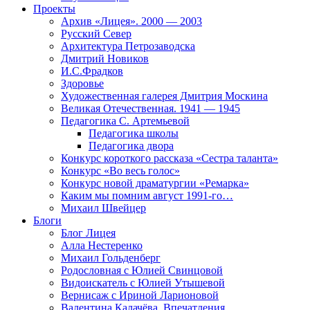
Проекты
Архив «Лицея». 2000 — 2003
Русский Север
Архитектура Петрозаводска
Дмитрий Новиков
И.С.Фрадков
Здоровье
Художественная галерея Дмитрия Москина
Великая Отечественная. 1941 — 1945
Педагогика С. Артемьевой
Педагогика школы
Педагогика двора
Конкурс короткого рассказа «Сестра таланта»
Конкурс «Во весь голос»
Конкурс новой драматургии «Ремарка»
Каким мы помним август 1991-го…
Михаил Швейцер
Блоги
Блог Лицея
Алла Нестеренко
Михаил Гольденберг
Родословная с Юлией Свинцовой
Видоискатель с Юлией Утышевой
Вернисаж с Ириной Ларионовой
Валентина Калачёва. Впечатления