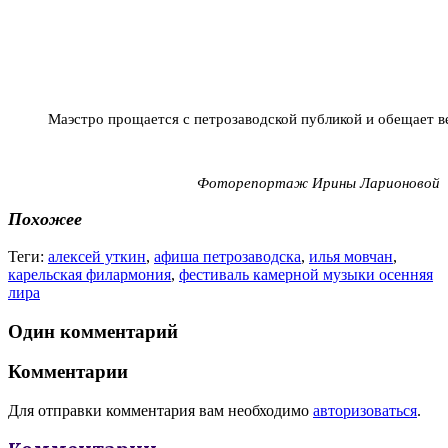
Маэстро прощается с петрозаводской публикой и обещает 
Фоторепортаж Ирины Ларионовой
Похожее
Теги:
алексей уткин
,
афиша петрозаводска
,
илья мовчан
,
карельская филармония
,
фестиваль камерной музыки осенняя
лира
Один комментарий
Комментарии
Для отправки комментария вам необходимо
авторизоваться
.