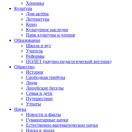
Хроника
Культура
Дом актёра
Литература
Кино
Культурное наследие
Парк культуры и чтения
Образование
Школа и вуз
Учитель
Реформы
ПОЛЁТ (научно-педагогический вестник)
Общество
История
Свободная трибуна
Люди
Лицейские беседы
Семья и дети
Путешествие
Утраты
Наука
Новости и факты
Гуманитарные науки
Естественно-математические науки
Наука в лицах