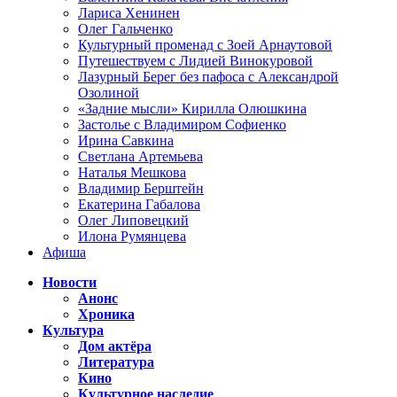
Лариса Хенинен
Олег Гальченко
Культурный променад с Зоей Арнаутовой
Путешествуем с Лидией Винокуровой
Лазурный Берег без пафоса с Александрой
Озолиной
«Задние мысли» Кирилла Олюшкина
Застолье с Владимиром Софиенко
Ирина Савкина
Светлана Артемьева
Наталья Мешкова
Владимир Берштейн
Екатерина Габалова
Олег Липовецкий
Илона Румянцева
Афиша
Новости
Анонс
Хроника
Культура
Дом актёра
Литература
Кино
Культурное наследие