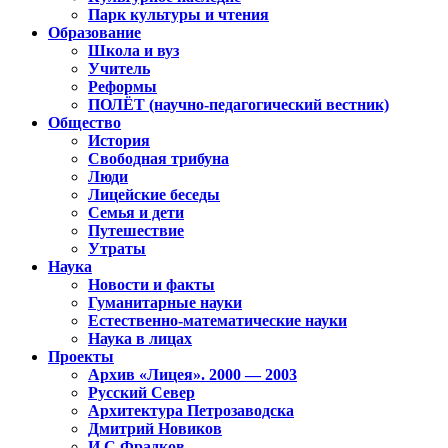
Парк культуры и чтения
Образование
Школа и вуз
Учитель
Реформы
ПОЛЁТ (научно-педагогический вестник)
Общество
История
Свободная трибуна
Люди
Лицейские беседы
Семья и дети
Путешествие
Утраты
Наука
Новости и факты
Гуманитарные науки
Естественно-математические науки
Наука в лицах
Проекты
Архив «Лицея». 2000 — 2003
Русский Север
Архитектура Петрозаводска
Дмитрий Новиков
И.С.Фрадков