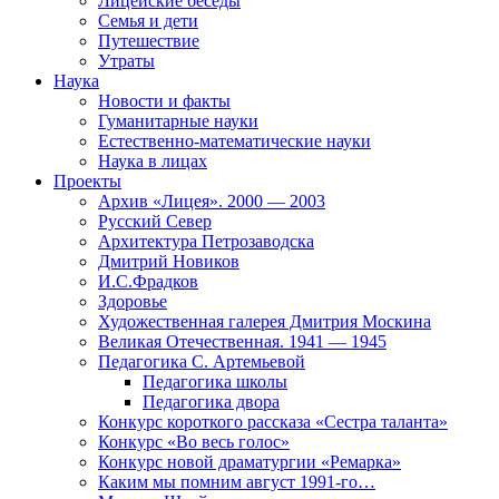
Лицейские беседы
Семья и дети
Путешествие
Утраты
Наука
Новости и факты
Гуманитарные науки
Естественно-математические науки
Наука в лицах
Проекты
Архив «Лицея». 2000 — 2003
Русский Север
Архитектура Петрозаводска
Дмитрий Новиков
И.С.Фрадков
Здоровье
Художественная галерея Дмитрия Москина
Великая Отечественная. 1941 — 1945
Педагогика С. Артемьевой
Педагогика школы
Педагогика двора
Конкурс короткого рассказа «Сестра таланта»
Конкурс «Во весь голос»
Конкурс новой драматургии «Ремарка»
Каким мы помним август 1991-го…