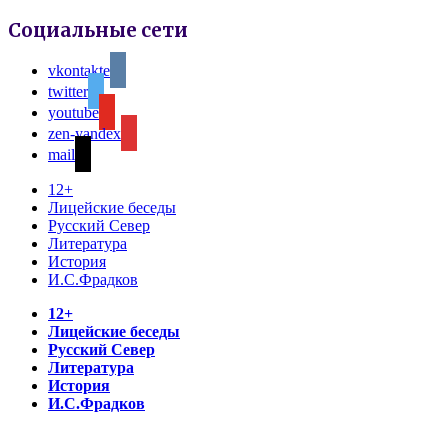
Социальные сети
vkontakte
twitter
youtube
zen-yandex
mail
12+
Лицейские беседы
Русский Север
Литература
История
И.С.Фрадков
12+
Лицейские беседы
Русский Север
Литература
История
И.С.Фрадков