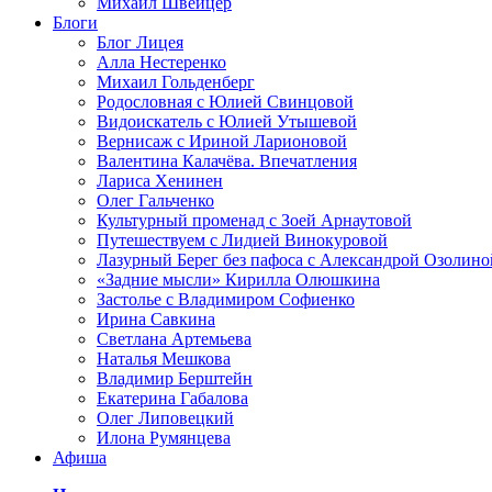
Михаил Швейцер
Блоги
Блог Лицея
Алла Нестеренко
Михаил Гольденберг
Родословная с Юлией Свинцовой
Видоискатель с Юлией Утышевой
Вернисаж с Ириной Ларионовой
Валентина Калачёва. Впечатления
Лариса Хенинен
Олег Гальченко
Культурный променад с Зоей Арнаутовой
Путешествуем с Лидией Винокуровой
Лазурный Берег без пафоса с Александрой Озолино
«Задние мысли» Кирилла Олюшкина
Застолье с Владимиром Софиенко
Ирина Савкина
Светлана Артемьева
Наталья Мешкова
Владимир Берштейн
Екатерина Габалова
Олег Липовецкий
Илона Румянцева
Афиша