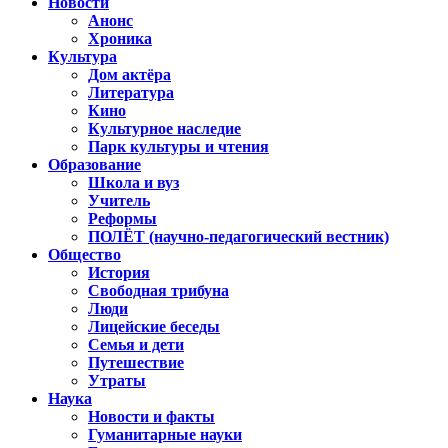
Новости
Анонс
Хроника
Культура
Дом актёра
Литература
Кино
Культурное наследие
Парк культуры и чтения
Образование
Школа и вуз
Учитель
Реформы
ПОЛЁТ (научно-педагогический вестник)
Общество
История
Свободная трибуна
Люди
Лицейские беседы
Семья и дети
Путешествие
Утраты
Наука
Новости и факты
Гуманитарные науки