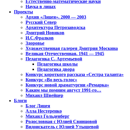
Естественно-математические науки
Наука в лицах
Проекты
Архив «Лицея». 2000 — 2003
Русский Север
Архитектура Петрозаводска
Дмитрий Новиков
И.С.Фрадков
Здоровье
Художественная галерея Дмитрия Москина
Великая Отечественная. 1941 — 1945
Педагогика С. Артемьевой
Педагогика школы
Педагогика двора
Конкурс короткого рассказа «Сестра таланта»
Конкурс «Во весь голос»
Конкурс новой драматургии «Ремарка»
Каким мы помним август 1991-го…
Михаил Швейцер
Блоги
Блог Лицея
Алла Нестеренко
Михаил Гольденберг
Родословная с Юлией Свинцовой
Видоискатель с Юлией Утышевой