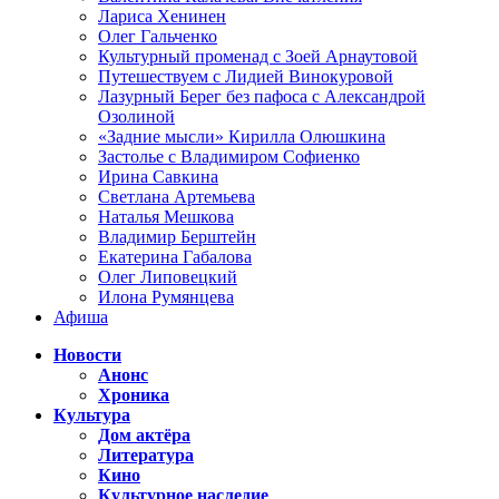
Лариса Хенинен
Олег Гальченко
Культурный променад с Зоей Арнаутовой
Путешествуем с Лидией Винокуровой
Лазурный Берег без пафоса с Александрой
Озолиной
«Задние мысли» Кирилла Олюшкина
Застолье с Владимиром Софиенко
Ирина Савкина
Светлана Артемьева
Наталья Мешкова
Владимир Берштейн
Екатерина Габалова
Олег Липовецкий
Илона Румянцева
Афиша
Новости
Анонс
Хроника
Культура
Дом актёра
Литература
Кино
Культурное наследие