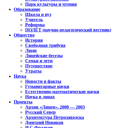
Парк культуры и чтения
Образование
Школа и вуз
Учитель
Реформы
ПОЛЁТ (научно-педагогический вестник)
Общество
История
Свободная трибуна
Люди
Лицейские беседы
Семья и дети
Путешествие
Утраты
Наука
Новости и факты
Гуманитарные науки
Естественно-математические науки
Наука в лицах
Проекты
Архив «Лицея». 2000 — 2003
Русский Север
Архитектура Петрозаводска
Дмитрий Новиков
И.С.Фрадков