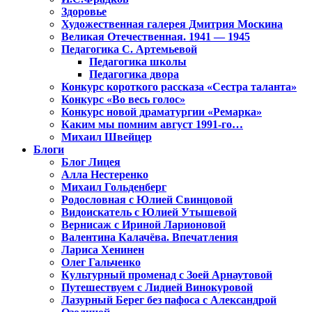
Здоровье
Художественная галерея Дмитрия Москина
Великая Отечественная. 1941 — 1945
Педагогика С. Артемьевой
Педагогика школы
Педагогика двора
Конкурс короткого рассказа «Сестра таланта»
Конкурс «Во весь голос»
Конкурс новой драматургии «Ремарка»
Каким мы помним август 1991-го…
Михаил Швейцер
Блоги
Блог Лицея
Алла Нестеренко
Михаил Гольденберг
Родословная с Юлией Свинцовой
Видоискатель с Юлией Утышевой
Вернисаж с Ириной Ларионовой
Валентина Калачёва. Впечатления
Лариса Хенинен
Олег Гальченко
Культурный променад с Зоей Арнаутовой
Путешествуем с Лидией Винокуровой
Лазурный Берег без пафоса с Александрой