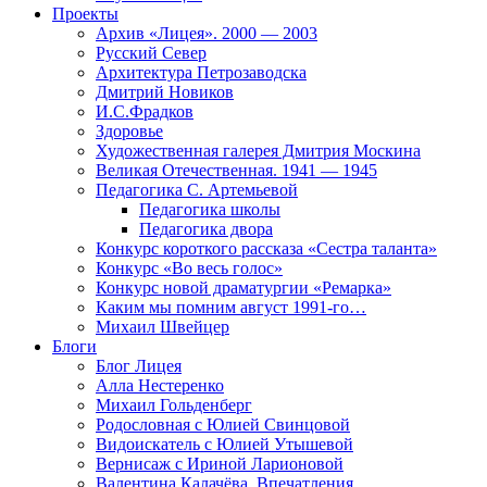
Проекты
Архив «Лицея». 2000 — 2003
Русский Север
Архитектура Петрозаводска
Дмитрий Новиков
И.С.Фрадков
Здоровье
Художественная галерея Дмитрия Москина
Великая Отечественная. 1941 — 1945
Педагогика С. Артемьевой
Педагогика школы
Педагогика двора
Конкурс короткого рассказа «Сестра таланта»
Конкурс «Во весь голос»
Конкурс новой драматургии «Ремарка»
Каким мы помним август 1991-го…
Михаил Швейцер
Блоги
Блог Лицея
Алла Нестеренко
Михаил Гольденберг
Родословная с Юлией Свинцовой
Видоискатель с Юлией Утышевой
Вернисаж с Ириной Ларионовой
Валентина Калачёва. Впечатления