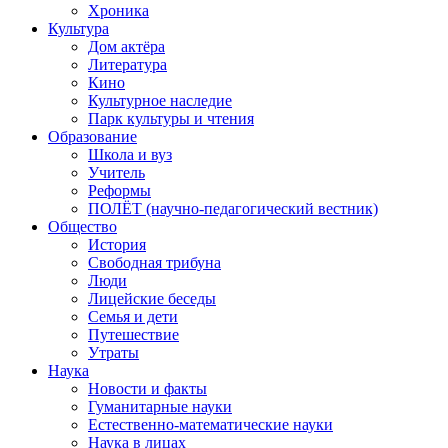
Хроника
Культура
Дом актёра
Литература
Кино
Культурное наследие
Парк культуры и чтения
Образование
Школа и вуз
Учитель
Реформы
ПОЛЁТ (научно-педагогический вестник)
Общество
История
Свободная трибуна
Люди
Лицейские беседы
Семья и дети
Путешествие
Утраты
Наука
Новости и факты
Гуманитарные науки
Естественно-математические науки
Наука в лицах