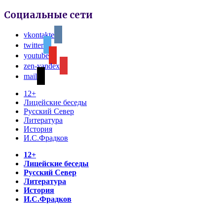
Социальные сети
vkontakte
twitter
youtube
zen-yandex
mail
12+
Лицейские беседы
Русский Север
Литература
История
И.С.Фрадков
12+
Лицейские беседы
Русский Север
Литература
История
И.С.Фрадков