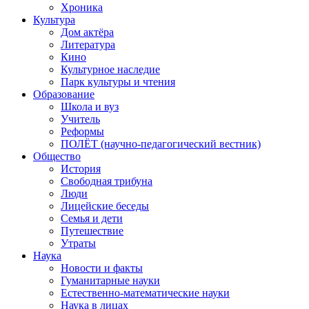
Хроника
Культура
Дом актёра
Литература
Кино
Культурное наследие
Парк культуры и чтения
Образование
Школа и вуз
Учитель
Реформы
ПОЛЁТ (научно-педагогический вестник)
Общество
История
Свободная трибуна
Люди
Лицейские беседы
Семья и дети
Путешествие
Утраты
Наука
Новости и факты
Гуманитарные науки
Естественно-математические науки
Наука в лицах