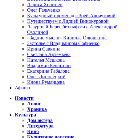
Лариса Хенинен
Олег Гальченко
Культурный променад с Зоей Арнаутовой
Путешествуем с Лидией Винокуровой
Лазурный Берег без пафоса с Александрой
Озолиной
«Задние мысли» Кирилла Олюшкина
Застолье с Владимиром Софиенко
Ирина Савкина
Светлана Артемьева
Наталья Мешкова
Владимир Берштейн
Екатерина Габалова
Олег Липовецкий
Илона Румянцева
Афиша
Новости
Анонс
Хроника
Культура
Дом актёра
Литература
Кино
Культурное наследие