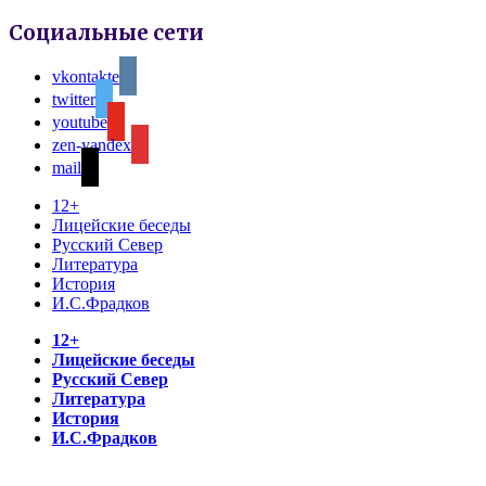
Социальные сети
vkontakte
twitter
youtube
zen-yandex
mail
12+
Лицейские беседы
Русский Север
Литература
История
И.С.Фрадков
12+
Лицейские беседы
Русский Север
Литература
История
И.С.Фрадков