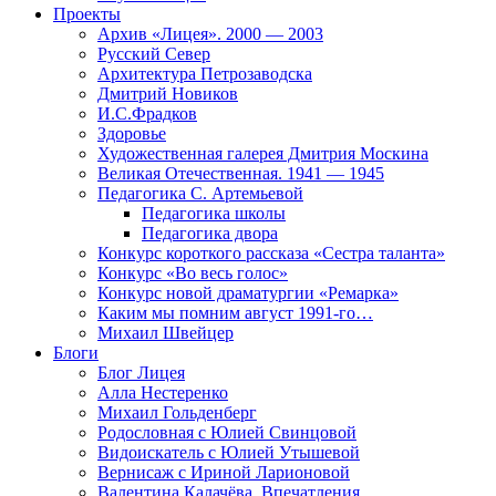
Проекты
Архив «Лицея». 2000 — 2003
Русский Север
Архитектура Петрозаводска
Дмитрий Новиков
И.С.Фрадков
Здоровье
Художественная галерея Дмитрия Москина
Великая Отечественная. 1941 — 1945
Педагогика С. Артемьевой
Педагогика школы
Педагогика двора
Конкурс короткого рассказа «Сестра таланта»
Конкурс «Во весь голос»
Конкурс новой драматургии «Ремарка»
Каким мы помним август 1991-го…
Михаил Швейцер
Блоги
Блог Лицея
Алла Нестеренко
Михаил Гольденберг
Родословная с Юлией Свинцовой
Видоискатель с Юлией Утышевой
Вернисаж с Ириной Ларионовой
Валентина Калачёва. Впечатления