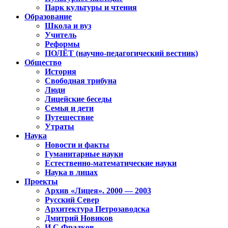
Парк культуры и чтения
Образование
Школа и вуз
Учитель
Реформы
ПОЛЁТ (научно-педагогический вестник)
Общество
История
Свободная трибуна
Люди
Лицейские беседы
Семья и дети
Путешествие
Утраты
Наука
Новости и факты
Гуманитарные науки
Естественно-математические науки
Наука в лицах
Проекты
Архив «Лицея». 2000 — 2003
Русский Север
Архитектура Петрозаводска
Дмитрий Новиков
И.С.Фрадков