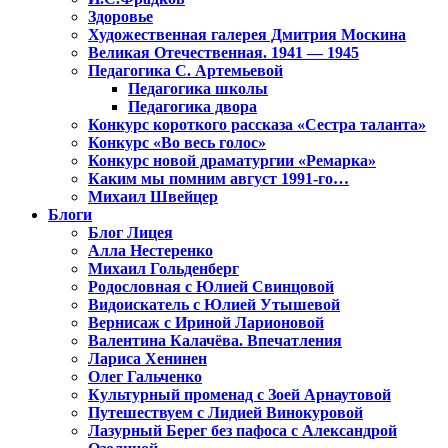
Здоровье
Художественная галерея Дмитрия Москина
Великая Отечественная. 1941 — 1945
Педагогика С. Артемьевой
Педагогика школы
Педагогика двора
Конкурс короткого рассказа «Сестра таланта»
Конкурс «Во весь голос»
Конкурс новой драматургии «Ремарка»
Каким мы помним август 1991-го…
Михаил Швейцер
Блоги
Блог Лицея
Алла Нестеренко
Михаил Гольденберг
Родословная с Юлией Свинцовой
Видоискатель с Юлией Утышевой
Вернисаж с Ириной Ларионовой
Валентина Калачёва. Впечатления
Лариса Хенинен
Олег Гальченко
Культурный променад с Зоей Арнаутовой
Путешествуем с Лидией Винокуровой
Лазурный Берег без пафоса с Александрой