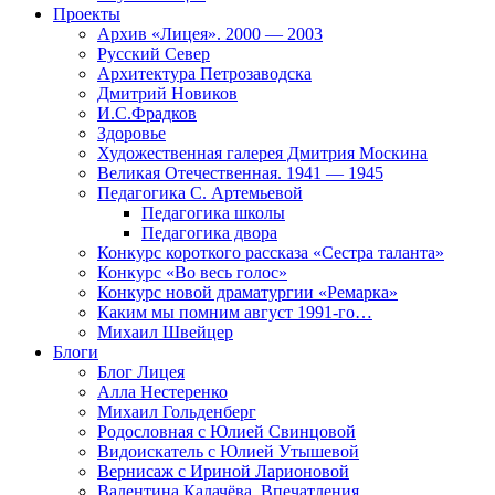
Проекты
Архив «Лицея». 2000 — 2003
Русский Север
Архитектура Петрозаводска
Дмитрий Новиков
И.С.Фрадков
Здоровье
Художественная галерея Дмитрия Москина
Великая Отечественная. 1941 — 1945
Педагогика С. Артемьевой
Педагогика школы
Педагогика двора
Конкурс короткого рассказа «Сестра таланта»
Конкурс «Во весь голос»
Конкурс новой драматургии «Ремарка»
Каким мы помним август 1991-го…
Михаил Швейцер
Блоги
Блог Лицея
Алла Нестеренко
Михаил Гольденберг
Родословная с Юлией Свинцовой
Видоискатель с Юлией Утышевой
Вернисаж с Ириной Ларионовой
Валентина Калачёва. Впечатления