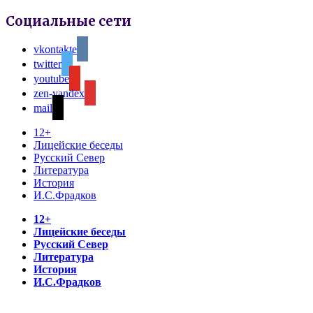
Социальные сети
vkontakte
twitter
youtube
zen-yandex
mail
12+
Лицейские беседы
Русский Север
Литература
История
И.С.Фрадков
12+
Лицейские беседы
Русский Север
Литература
История
И.С.Фрадков