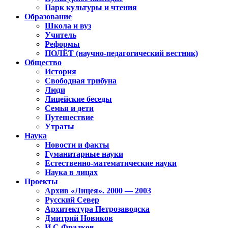
Парк культуры и чтения
Образование
Школа и вуз
Учитель
Реформы
ПОЛЁТ (научно-педагогический вестник)
Общество
История
Свободная трибуна
Люди
Лицейские беседы
Семья и дети
Путешествие
Утраты
Наука
Новости и факты
Гуманитарные науки
Естественно-математические науки
Наука в лицах
Проекты
Архив «Лицея». 2000 — 2003
Русский Север
Архитектура Петрозаводска
Дмитрий Новиков
И.С.Фрадков