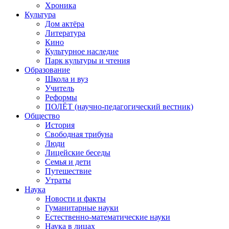
Хроника
Культура
Дом актёра
Литература
Кино
Культурное наследие
Парк культуры и чтения
Образование
Школа и вуз
Учитель
Реформы
ПОЛЁТ (научно-педагогический вестник)
Общество
История
Свободная трибуна
Люди
Лицейские беседы
Семья и дети
Путешествие
Утраты
Наука
Новости и факты
Гуманитарные науки
Естественно-математические науки
Наука в лицах