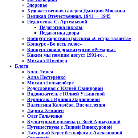
Здоровье
Художественная галерея Дмитрия Москина
Великая Отечественная. 1941 — 1945
Педагогика С. Артемьевой
Педагогика школы
Педагогика двора
Конкурс короткого рассказа «Сестра таланта»
Конкурс «Во весь голос»
Конкурс новой драматургии «Ремарка»
Каким мы помним август 1991-го…
Михаил Швейцер
Блоги
Блог Лицея
Алла Нестеренко
Михаил Гольденберг
Родословная с Юлией Свинцовой
Видоискатель с Юлией Утышевой
Вернисаж с Ириной Ларионовой
Валентина Калачёва. Впечатления
Лариса Хенинен
Олег Гальченко
Культурный променад с Зоей Арнаутовой
Путешествуем с Лидией Винокуровой
Лазурный Берег без пафоса с Александрой