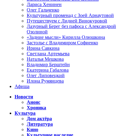
Лариса Хенинен
Олег Гальченко
Культурный променад с Зоей Арнаутовой
Путешествуем с Лидией Винокуровой
Лазурный Берег без пафоса с Александрой
Озолиной
«Задние мысли» Кирилла Олюшкина
Застолье с Владимиром Софиенко
Ирина Савкина
Светлана Артемьева
Наталья Мешкова
Владимир Берштейн
Екатерина Габалова
Олег Липовецкий
Илона Румянцева
Афиша
Новости
Анонс
Хроника
Культура
Дом актёра
Литература
Кино
Культурное наследие