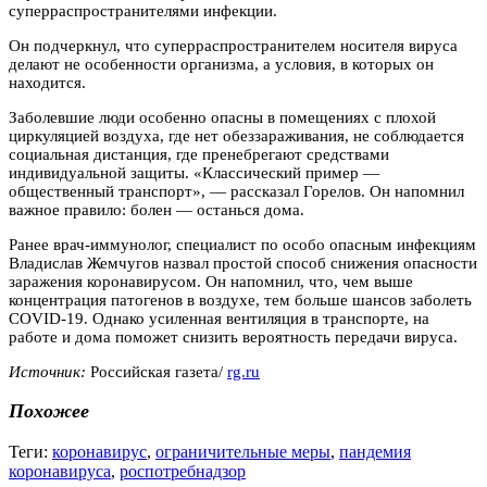
суперраспространителями инфекции.
Он подчеркнул, что суперраспространителем носителя вируса
делают не особенности организма, а условия, в которых он
находится.
Заболевшие люди особенно опасны в помещениях с плохой
циркуляцией воздуха, где нет обеззараживания, не соблюдается
социальная дистанция, где пренебрегают средствами
индивидуальной защиты. «Классический пример —
общественный транспорт», — рассказал Горелов. Он напомнил
важное правило: болен — останься дома.
Ранее врач-иммунолог, специалист по особо опасным инфекциям
Владислав Жемчугов назвал простой способ снижения опасности
заражения коронавирусом. Он напомнил, что, чем выше
концентрация патогенов в воздухе, тем больше шансов заболеть
COVID-19. Однако усиленная вентиляция в транспорте, на
работе и дома поможет снизить вероятность передачи вируса.
Источник:
Российская газета/
rg.ru
Похожее
Теги:
коронавирус
,
ограничительные меры
,
пандемия
коронавируса
,
роспотребнадзор