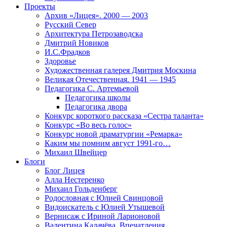
Проекты
Архив «Лицея». 2000 — 2003
Русский Север
Архитектура Петрозаводска
Дмитрий Новиков
И.С.Фрадков
Здоровье
Художественная галерея Дмитрия Москина
Великая Отечественная. 1941 — 1945
Педагогика С. Артемьевой
Педагогика школы
Педагогика двора
Конкурс короткого рассказа «Сестра таланта»
Конкурс «Во весь голос»
Конкурс новой драматургии «Ремарка»
Каким мы помним август 1991-го…
Михаил Швейцер
Блоги
Блог Лицея
Алла Нестеренко
Михаил Гольденберг
Родословная с Юлией Свинцовой
Видоискатель с Юлией Утышевой
Вернисаж с Ириной Ларионовой
Валентина Калачёва. Впечатления