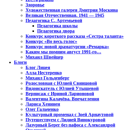
Здоровье
Художественная галерея Дмитрия Москина
Великая Отечественная. 1941 — 1945
Педагогика С. Артемьевой
Педагогика школы
Педагогика двора
Конкурс короткого рассказа «Сестра таланта»
Конкурс «Во весь голос»
Конкурс новой драматургии «Ремарка»
Каким мы помним август 1991-го…
Михаил Швейцер
Блоги
Блог Лицея
Алла Нестеренко
Михаил Гольденберг
Родословная с Юлией Свинцовой
Видоискатель с Юлией Утышевой
Вернисаж с Ириной Ларионовой
Валентина Калачёва. Впечатления
Лариса Хенинен
Олег Гальченко
Культурный променад с Зоей Арнаутовой
Путешествуем с Лидией Винокуровой
Лазурный Берег без пафоса с Александрой