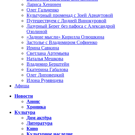
Лариса Хенинен
Олег Гальченко
Культурный променад с Зоей Арнаутовой
Путешествуем с Лидией Винокуровой
Лазурный Берег без пафоса с Александрой
Озолиной
«Задние мысли» Кирилла Олюшкина
Застолье с Владимиром Софиенко
Ирина Савкина
Светлана Артемьева
Наталья Мешкова
Владимир Берштейн
Екатерина Габалова
Олег Липовецкий
Илона Румянцева
Афиша
Новости
Анонс
Хроника
Культура
Дом актёра
Литература
Кино
Культурное наследие