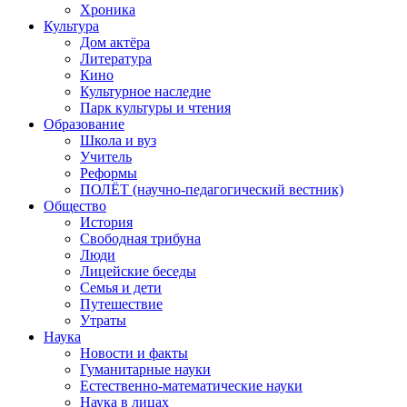
Хроника
Культура
Дом актёра
Литература
Кино
Культурное наследие
Парк культуры и чтения
Образование
Школа и вуз
Учитель
Реформы
ПОЛЁТ (научно-педагогический вестник)
Общество
История
Свободная трибуна
Люди
Лицейские беседы
Семья и дети
Путешествие
Утраты
Наука
Новости и факты
Гуманитарные науки
Естественно-математические науки
Наука в лицах