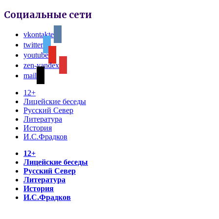
Социальные сети
vkontakte
twitter
youtube
zen-yandex
mail
12+
Лицейские беседы
Русский Север
Литература
История
И.С.Фрадков
12+
Лицейские беседы
Русский Север
Литература
История
И.С.Фрадков