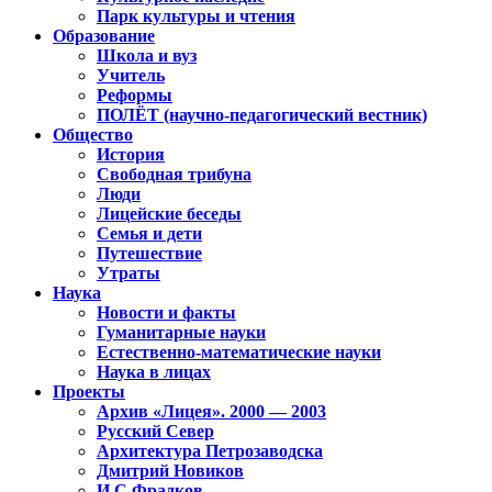
Парк культуры и чтения
Образование
Школа и вуз
Учитель
Реформы
ПОЛЁТ (научно-педагогический вестник)
Общество
История
Свободная трибуна
Люди
Лицейские беседы
Семья и дети
Путешествие
Утраты
Наука
Новости и факты
Гуманитарные науки
Естественно-математические науки
Наука в лицах
Проекты
Архив «Лицея». 2000 — 2003
Русский Север
Архитектура Петрозаводска
Дмитрий Новиков
И.С.Фрадков