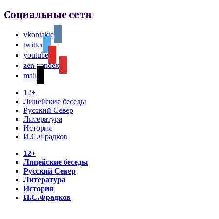
Социальные сети
vkontakte
twitter
youtube
zen-yandex
mail
12+
Лицейские беседы
Русский Север
Литература
История
И.С.Фрадков
12+
Лицейские беседы
Русский Север
Литература
История
И.С.Фрадков