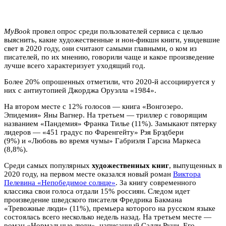
MyBook
провел опрос среди пользователей сервиса с целью
выяснить, какие художественные и нон-фикшн книги, увидевшие
свет в 2020 году, они считают самыми главными, о ком из
писателей, по их мнению, говорили чаще и какое произведение
лучше всего характеризует уходящий год.
Более 20% опрошенных отметили, что 2020-й ассоциируется у
них с антиутопией Джорджа Оруэлла «1984».
На втором месте с 12% голосов — книга «Вонгозеро.
Эпидемия» Яны Вагнер. На третьем — триллер с говорящим
названием «Пандемия» Франка Тилье (11%). Замыкают пятерку
лидеров — «451 градус по Фаренгейту» Рэя Брэдбери
(9%) и «Любовь во время чумы» Габриэля Гарсиа Маркеса
(8,8%).
Среди самых популярных
художественных книг
, выпущенных в
2020 году, на первом месте оказался новый роман
Виктора
Пелевина «Непобедимое солнце»
. За книгу современного
классика свои голоса отдали 15% россиян. Следом идет
произведение шведского писателя Фредрика Бакмана
«Тревожные люди» (11%), премьера которого на русском языке
состоялась всего несколько недель назад. На третьем месте —
роман «Нормальные люди», написанный Салли Руни. Его