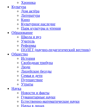
Хроника
Культура
Дом актёра
Литература
Кино
Культурное наследие
Парк культуры и чтения
Образование
Школа и вуз
Учитель
Реформы
ПОЛЁТ (научно-педагогический вестник)
Общество
История
Свободная трибуна
Люди
Лицейские беседы
Семья и дети
Путешествие
Утраты
Наука
Новости и факты
Гуманитарные науки
Естественно-математические науки
Наука в лицах