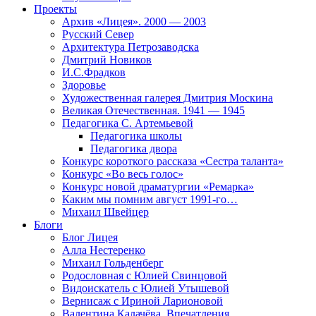
Проекты
Архив «Лицея». 2000 — 2003
Русский Север
Архитектура Петрозаводска
Дмитрий Новиков
И.С.Фрадков
Здоровье
Художественная галерея Дмитрия Москина
Великая Отечественная. 1941 — 1945
Педагогика С. Артемьевой
Педагогика школы
Педагогика двора
Конкурс короткого рассказа «Сестра таланта»
Конкурс «Во весь голос»
Конкурс новой драматургии «Ремарка»
Каким мы помним август 1991-го…
Михаил Швейцер
Блоги
Блог Лицея
Алла Нестеренко
Михаил Гольденберг
Родословная с Юлией Свинцовой
Видоискатель с Юлией Утышевой
Вернисаж с Ириной Ларионовой
Валентина Калачёва. Впечатления