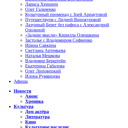
Лариса Хенинен
Олег Гальченко
Культурный променад с Зоей Арнаутовой
Путешествуем с Лидией Винокуровой
Лазурный Берег без пафоса с Александрой
Озолиной
«Задние мысли» Кирилла Олюшкина
Застолье с Владимиром Софиенко
Ирина Савкина
Светлана Артемьева
Наталья Мешкова
Владимир Берштейн
Екатерина Габалова
Олег Липовецкий
Илона Румянцева
Афиша
Новости
Анонс
Хроника
Культура
Дом актёра
Литература
Кино
Культурное наследие