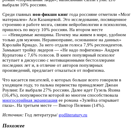
выбрали 10% россиян.
Среди главных
нон-фикшн книг
года россияне отметили «Мозг
материален» Аси Казанцевой. Это исследование, посвященное
строению и работе мозга, связям нейробиологии и психологии,
пришлось по вкусу 10% россиян. На втором месте
— «Невидимые женщины. Почему мы живем в мире, удобном
только для мужчин. Неравноправие, основанное на данных»
Кэролайн Криадо. За него отдали голоса 7,9% респондентов.
Замыкает тройку лидеров — «Не надо пофигизма» Андрея
Курпатова с 7,6% голосов. В книге популярный психолог
вступает в дискуссию с мотивационными бестселлерами
последних лет и, в отличие от авторов популярных
произведений, предлагает отказаться от пофигизма.
Что касается писателей, о которых больше всего говорили в
уходящем году, то пальма первенства принадлежит Джоан
Роулинг. Ее выбрали 27% россиян. Далее идет Гузель Яхина
(16,4%), популярности которой во многом способствовала
многосерийная экранизация
ее романа «Зулейха открывает
глаза». На третьем месте — Виктор Пелевин (14%).
Источник:
Год литературы/
godliteratury.ru
Похожее