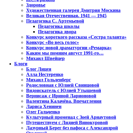
Здоровье
Художественная галерея Дмитрия Москина
Великая Отечественная. 1941 — 1945
Педагогика С. Артемьевой
Педагогика школы
Педагогика двора
Конкурс короткого рассказа «Сестра таланта»
Конкурс «Во весь голос»
Конкурс новой драматургии «Ремарка»
Каким мы помним август 1991-го…
Михаил Швейцер
Блоги
Блог Лицея
Алла Нестеренко
Михаил Гольденберг
Родословная с Юлией Свинцовой
Видоискатель с Юлией Утышевой
Вернисаж с Ириной Ларионовой
Валентина Калачёва. Впечатления
Лариса Хенинен
Олег Гальченко
Культурный променад с Зоей Арнаутовой
Путешествуем с Лидией Винокуровой
Лазурный Берег без пафоса с Александрой