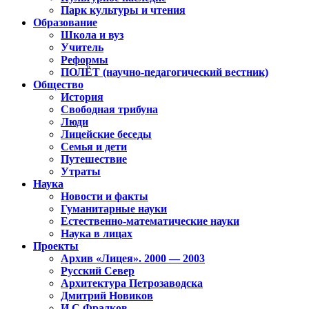
Парк культуры и чтения
Образование
Школа и вуз
Учитель
Реформы
ПОЛЁТ (научно-педагогический вестник)
Общество
История
Свободная трибуна
Люди
Лицейские беседы
Семья и дети
Путешествие
Утраты
Наука
Новости и факты
Гуманитарные науки
Естественно-математические науки
Наука в лицах
Проекты
Архив «Лицея». 2000 — 2003
Русский Север
Архитектура Петрозаводска
Дмитрий Новиков
И.С.Фрадков