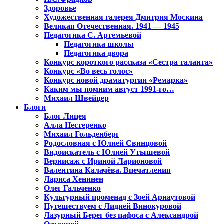
Здоровье
Художественная галерея Дмитрия Москина
Великая Отечественная. 1941 — 1945
Педагогика С. Артемьевой
Педагогика школы
Педагогика двора
Конкурс короткого рассказа «Сестра таланта»
Конкурс «Во весь голос»
Конкурс новой драматургии «Ремарка»
Каким мы помним август 1991-го…
Михаил Швейцер
Блоги
Блог Лицея
Алла Нестеренко
Михаил Гольденберг
Родословная с Юлией Свинцовой
Видоискатель с Юлией Утышевой
Вернисаж с Ириной Ларионовой
Валентина Калачёва. Впечатления
Лариса Хенинен
Олег Гальченко
Культурный променад с Зоей Арнаутовой
Путешествуем с Лидией Винокуровой
Лазурный Берег без пафоса с Александрой