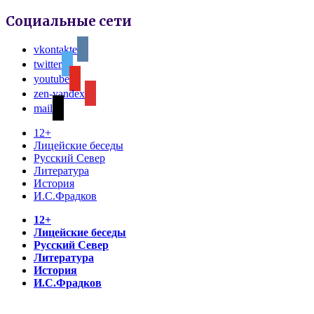
Социальные сети
vkontakte
twitter
youtube
zen-yandex
mail
12+
Лицейские беседы
Русский Север
Литература
История
И.С.Фрадков
12+
Лицейские беседы
Русский Север
Литература
История
И.С.Фрадков