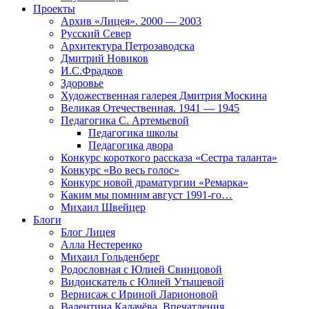
Проекты
Архив «Лицея». 2000 — 2003
Русский Север
Архитектура Петрозаводска
Дмитрий Новиков
И.С.Фрадков
Здоровье
Художественная галерея Дмитрия Москина
Великая Отечественная. 1941 — 1945
Педагогика С. Артемьевой
Педагогика школы
Педагогика двора
Конкурс короткого рассказа «Сестра таланта»
Конкурс «Во весь голос»
Конкурс новой драматургии «Ремарка»
Каким мы помним август 1991-го…
Михаил Швейцер
Блоги
Блог Лицея
Алла Нестеренко
Михаил Гольденберг
Родословная с Юлией Свинцовой
Видоискатель с Юлией Утышевой
Вернисаж с Ириной Ларионовой
Валентина Калачёва. Впечатления