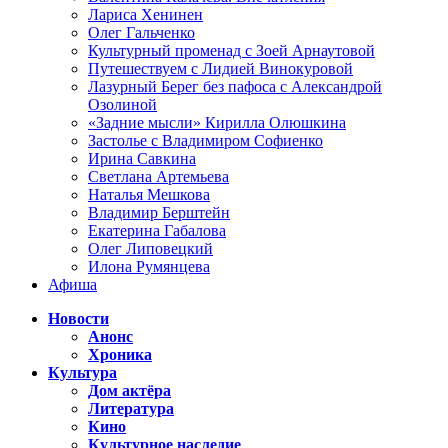
Лариса Хенинен
Олег Гальченко
Культурный променад с Зоей Арнаутовой
Путешествуем с Лидией Винокуровой
Лазурный Берег без пафоса с Александрой
Озолиной
«Задние мысли» Кирилла Олюшкина
Застолье с Владимиром Софиенко
Ирина Савкина
Светлана Артемьева
Наталья Мешкова
Владимир Берштейн
Екатерина Габалова
Олег Липовецкий
Илона Румянцева
Афиша
Новости
Анонс
Хроника
Культура
Дом актёра
Литература
Кино
Культурное наследие