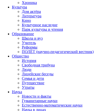
Хроника
Культура
Дом актёра
Литература
Кино
Культурное наследие
Парк культуры и чтения
Образование
Школа и вуз
Учитель
Реформы
ПОЛЁТ (научно-педагогический вестник)
Общество
История
Свободная трибуна
Люди
Лицейские беседы
Семья и дети
Путешествие
Утраты
Наука
Новости и факты
Гуманитарные науки
Естественно-математические науки
Наука в лицах