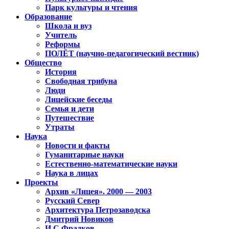
Парк культуры и чтения
Образование
Школа и вуз
Учитель
Реформы
ПОЛЁТ (научно-педагогический вестник)
Общество
История
Свободная трибуна
Люди
Лицейские беседы
Семья и дети
Путешествие
Утраты
Наука
Новости и факты
Гуманитарные науки
Естественно-математические науки
Наука в лицах
Проекты
Архив «Лицея». 2000 — 2003
Русский Север
Архитектура Петрозаводска
Дмитрий Новиков
И.С.Фрадков