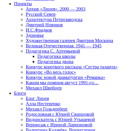
Проекты
Архив «Лицея». 2000 — 2003
Русский Север
Архитектура Петрозаводска
Дмитрий Новиков
И.С.Фрадков
Здоровье
Художественная галерея Дмитрия Москина
Великая Отечественная. 1941 — 1945
Педагогика С. Артемьевой
Педагогика школы
Педагогика двора
Конкурс короткого рассказа «Сестра таланта»
Конкурс «Во весь голос»
Конкурс новой драматургии «Ремарка»
Каким мы помним август 1991-го…
Михаил Швейцер
Блоги
Блог Лицея
Алла Нестеренко
Михаил Гольденберг
Родословная с Юлией Свинцовой
Видоискатель с Юлией Утышевой
Вернисаж с Ириной Ларионовой
Валентина Калачёва. Впечатления