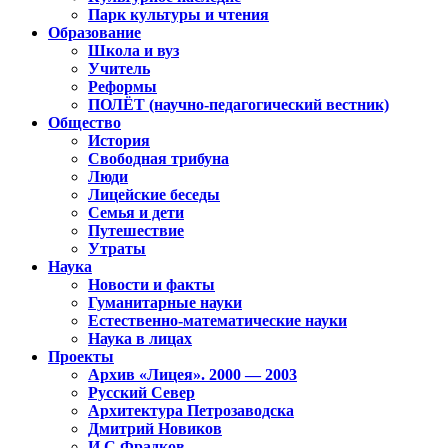
Парк культуры и чтения
Образование
Школа и вуз
Учитель
Реформы
ПОЛЁТ (научно-педагогический вестник)
Общество
История
Свободная трибуна
Люди
Лицейские беседы
Семья и дети
Путешествие
Утраты
Наука
Новости и факты
Гуманитарные науки
Естественно-математические науки
Наука в лицах
Проекты
Архив «Лицея». 2000 — 2003
Русский Север
Архитектура Петрозаводска
Дмитрий Новиков
И.С.Фрадков