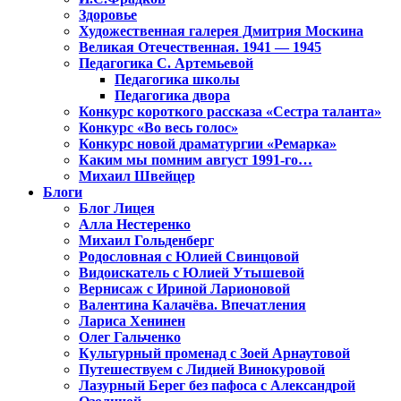
Здоровье
Художественная галерея Дмитрия Москина
Великая Отечественная. 1941 — 1945
Педагогика С. Артемьевой
Педагогика школы
Педагогика двора
Конкурс короткого рассказа «Сестра таланта»
Конкурс «Во весь голос»
Конкурс новой драматургии «Ремарка»
Каким мы помним август 1991-го…
Михаил Швейцер
Блоги
Блог Лицея
Алла Нестеренко
Михаил Гольденберг
Родословная с Юлией Свинцовой
Видоискатель с Юлией Утышевой
Вернисаж с Ириной Ларионовой
Валентина Калачёва. Впечатления
Лариса Хенинен
Олег Гальченко
Культурный променад с Зоей Арнаутовой
Путешествуем с Лидией Винокуровой
Лазурный Берег без пафоса с Александрой