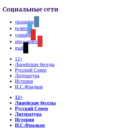
Социальные сети
vkontakte
twitter
youtube
zen-yandex
mail
12+
Лицейские беседы
Русский Север
Литература
История
И.С.Фрадков
12+
Лицейские беседы
Русский Север
Литература
История
И.С.Фрадков