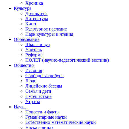
Хроника
Культура
Дом актёра
Литература
Кино
Культурное наследие
Парк культуры и чтения
Образование
Школа и вуз
Учитель
Реформы
ПОЛЁТ (научно-педагогический вестник)
Общество
История
Свободная трибуна
Люди
Лицейские беседы
Семья и дети
Путешествие
Утраты
Наука
Новости и факты
Гуманитарные науки
Естественно-математические науки
Наука в лицах