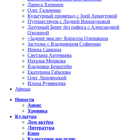
Лариса Хенинен
Олег Гальченко
Культурный променад с Зоей Арнаутовой
Путешествуем с Лидией Винокуровой
Лазурный Берег без пафоса с Александрой
Озолиной
«Задние мысли» Кирилла Олюшкина
Застолье с Владимиром Софиенко
Ирина Савкина
Светлана Артемьева
Наталья Мешкова
Владимир Берштейн
Екатерина Габалова
Олег Липовецкий
Илона Румянцева
Афиша
Новости
Анонс
Хроника
Культура
Дом актёра
Литература
Кино
Культурное наследие